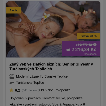
Akcia
Sleva 20 %
2 770,42
Kč
od
2 216,34
Kč
od
/noc/osoba
Zlatý věk ve zlatých lázních: Senior Silvestr v
Turčianských Teplicích
Moderní Lázně Turčianské Teplice
Turčianske Teplice
Od 5 Nocí
Polopenze
9,2
(541 recenzí)
Ubytování v pokojích Komfort/Deluxe, polopenze,
lékařské vyšetření, vstup do Spa & Aquaparku a 6