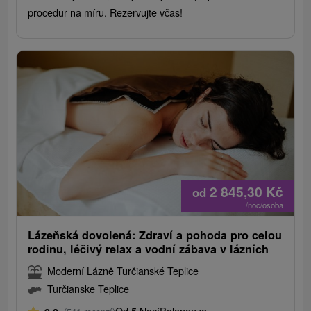
procedur na míru. Rezervujte včas!
2 845,30
Kč
od
/noc/osoba
Lázeňská dovolená: Zdraví a pohoda pro celou
rodinu, léčivý relax a vodní zábava v lázních
Moderní Lázně Turčianské Teplice
Turčianske Teplice
Od 5 Nocí
Polopenze