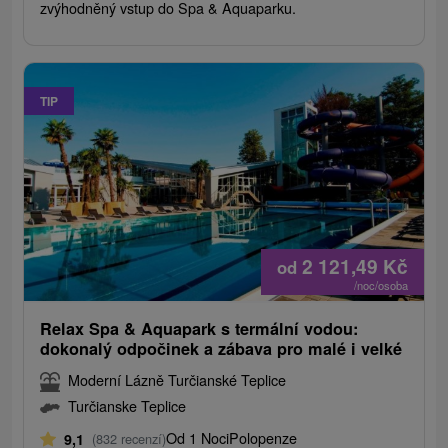
zvýhodněný vstup do Spa & Aquaparku.
TIP
2 121,49
Kč
od
/noc/osoba
Relax Spa & Aquapark s termální vodou:
dokonalý odpočinek a zábava pro malé i velké
Moderní Lázně Turčianské Teplice
Turčianske Teplice
Od 1 Noci
Polopenze
9,1
(832 recenzí)