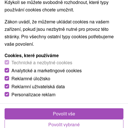
Nejprodávanější
Kdykoli se můžete svobodně rozhodnout, které typy
používání cookies chcete umožnit.
1.
Zákon uvádí, že můžeme ukládat cookies na vašem
zařízení, pokud jsou nezbytně nutné pro provoz této
stránky. Pro všechny ostatní typy cookies potřebujeme
vaše povolení.
Cookies, které používáme
2 021,66
Kč
od
Technické a nezbytné cookies
/noc/osoba
Analytické a marketingové cookies
Reklamné úložisko
Zdraví a odpočinek pro seniory v srdci Turca s
maximem benefitů za výhodnou cenu
Reklamní uživatelská data
Personalizace reklam
Moderní Lázně Turčianské Teplice
Od 5 Nocí
Polopenze
Balíček nabízí vstupní lékařskou prohlídku, 8
Povolit vše
procedur včetně oxygenoterapie a volný vstup do
Povolit vybrané
bazénu Olympic, fitness či SPA & AQUAPARKu.