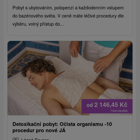
Pobyt s ubytováním, polopenzí a každodenním vstupem
do bazénového světa. V ceně máte léčivé procedury dle
výběru, volný přístup do...
2 146,45
Kč
od
/noc/osoba
Detoxikační pobyt: Očista organismu -10
procedur pro nové JÁ
Lázně Brusno