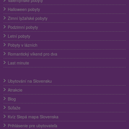
Valentýnské pobyty
Halloween pobyty
Zimní lyžařské pobyty
Podzimní pobyty
Letní pobyty
Pobyty v lázních
Romantický víkend pro dva
Last minute
Ubytování na Slovensku
Atrakcie
Blog
Súťaže
Kvíz Slepá mapa Slovenska
Prihlásenie pre ubytovateľa