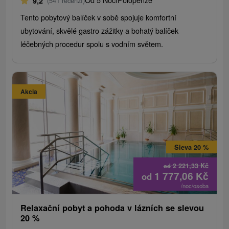
9,2
(541 recenzí)
Tento pobytový balíček v sobě spojuje komfortní
ubytování, skvělé gastro zážitky a bohatý balíček
léčebných procedur spolu s vodním světem.
Akcia
Sleva 20 %
2 221,33
Kč
od
1 777,06
Kč
od
/noc/osoba
Relaxační pobyt a pohoda v lázních se slevou
20 %