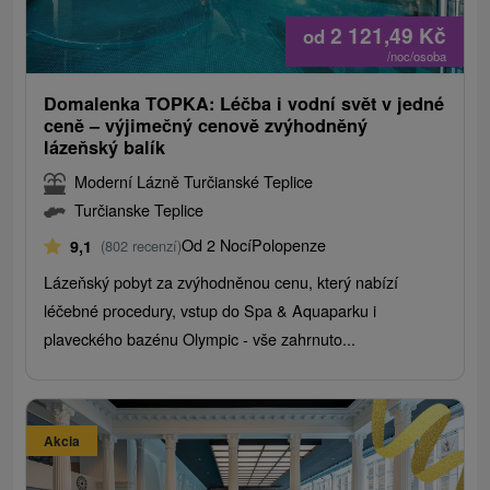
2 121,49
Kč
od
/noc/osoba
Domalenka TOPKA: Léčba i vodní svět v jedné
ceně – výjimečný cenově zvýhodněný
lázeňský balík
Moderní Lázně Turčianské Teplice
Turčianske Teplice
Od 2 Nocí
Polopenze
9,1
(802 recenzí)
Lázeňský pobyt za zvýhodněnou cenu, který nabízí
léčebné procedury, vstup do Spa & Aquaparku i
plaveckého bazénu Olympic - vše zahrnuto...
Akcia