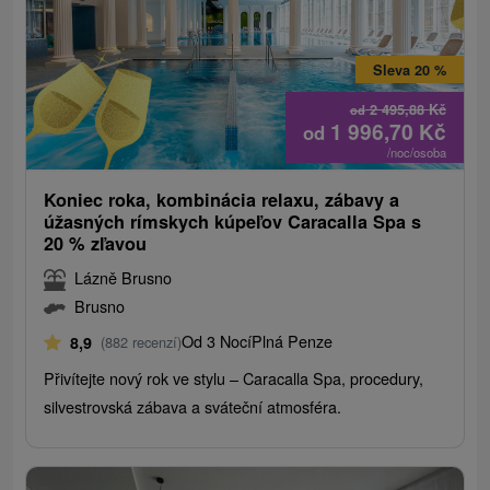
Sleva 20 %
2 495,88
Kč
od
1 996,70
Kč
od
/noc/osoba
Koniec roka, kombinácia relaxu, zábavy a
úžasných rímskych kúpeľov Caracalla Spa s
20 % zľavou
Lázně Brusno
Brusno
Od 3 Nocí
Plná Penze
8,9
(882 recenzí)
Přivítejte nový rok ve stylu – Caracalla Spa, procedury,
silvestrovská zábava a sváteční atmosféra.