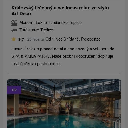
Královský léčebný a wellness relax ve stylu
Art Deco
Moderní Lázně Turčianské Teplice
Turčianske Teplice
Od 1 Noci
Snídaně, Polopenze
9,7
(23 recenzí)
Luxusní relax s procedurami a neomezeným vstupem do
SPA & AQUAPARKu. Naše osobní doporučení doplňuje
také špičková gastronomie.
TIP