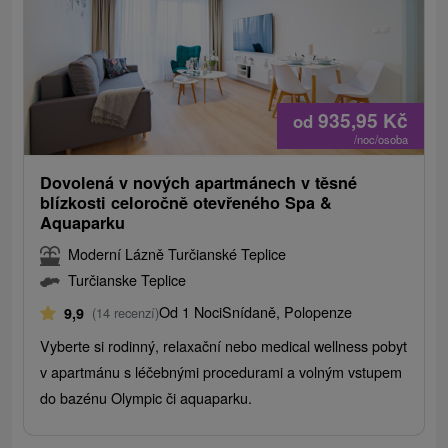
935,95
Kč
od
/noc/osoba
Dovolená v nových apartmánech v těsné
blízkosti celoročně otevřeného Spa &
Aquaparku
Moderní Lázně Turčianské Teplice
Turčianske Teplice
Od 1 Noci
Snídaně, Polopenze
9,9
(14 recenzí)
Vyberte si rodinný, relaxační nebo medical wellness pobyt
v apartmánu s léčebnými procedurami a volným vstupem
do bazénu Olympic či aquaparku.