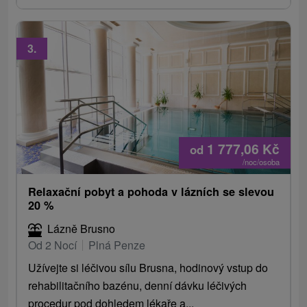
3.
1 777,06
Kč
od
/noc/osoba
Relaxační pobyt a pohoda v lázních se slevou
20 %
Lázně Brusno
Od 2 Nocí
Plná Penze
Užívejte si léčivou sílu Brusna, hodinový vstup do
rehabilitačního bazénu, denní dávku léčivých
procedur pod dohledem lékaře a...