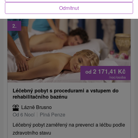
Odmítnut
2.
2 171,41
Kč
od
/noc/osoba
Léčebný pobyt s procedurami a vstupem do
rehabilitačního bazénu
Lázně Brusno
Od 6 Nocí
Plná Penze
Léčebný pobyt zaměřený na prevenci a léčbu podle
zdravotního stavu