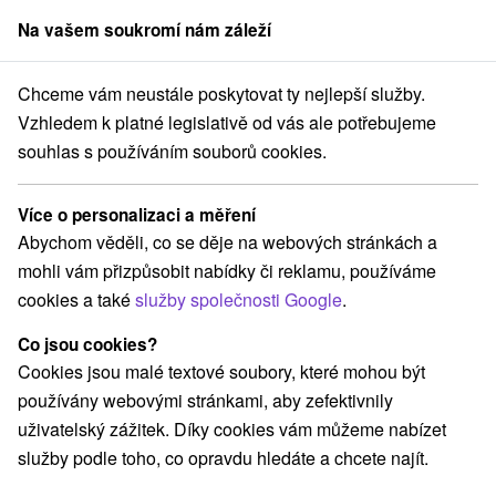
Na vašem soukromí nám záleží
člen skupiny
Sorger
Chceme vám neustále poskytovat ty nejlepší služby.
Pobyty na Slovensku
Pobyty v lázních
Veľká Fatra
Vzhledem k platné legislativě od vás ale potřebujeme
souhlas s používáním souborů cookies.
Pobyty v lázních Veľká Fatra
Více o personalizaci a měření
Kategorie
Abychom věděli, co se děje na webových stránkách a
mohli vám přizpůsobit nabídky či reklamu, používáme
Všechny kategorie
Pobyty v akci
(22)
cookies a také
služby společnosti Google
.
Wellness pobyty
Víkendové pobyty
(21)
(19)
Romantické pobyty
Pobyty pro seniory
(3)
(8)
Co jsou cookies?
Rodinné pobyty
(16)
Cookies jsou malé textové soubory, které mohou být
používány webovými stránkami, aby zefektivnily
uživatelský zážitek. Díky cookies vám můžeme nabízet
Vyberte lokalitu nebo termín
služby podle toho, co opravdu hledáte a chcete najít.