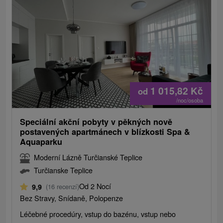
1 015,82
Kč
od
/noc/osoba
Speciální akční pobyty v pěkných nově
postavených apartmánech v blízkosti Spa &
Aquaparku
Moderní Lázně Turčianské Teplice
Turčianske Teplice
Od 2 Nocí
9,9
(16 recenzí)
Bez Stravy, Snídaně, Polopenze
Léčebné procedúry, vstup do bazénu, vstup nebo