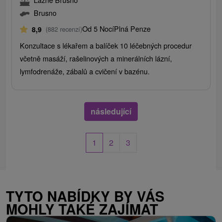
Brusno
Od 5 Nocí
Plná Penze
8,9
(882 recenzí)
Konzultace s lékařem a balíček 10 léčebných procedur
včetně masáží, rašelinových a minerálních lázní,
lymfodrenáže, zábalů a cvičení v bazénu.
následující
1
2
3
TYTO NABÍDKY BY VÁS
MOHLY TAKÉ ZAJÍMAT