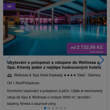
TIP
2 732,98
Kč
od
/noc/osoba
Ubytování s polopenzí a vstupem do Wellness a
Spa: Klienty jeden z nejlépe hodnocených hotelů
Wellness & Spa Hotel Kaskady
★
★
★
★
Sliač - Sielnica
Od 1 Noci
Polopenze
Komfortní ubytování s polopenzí a pitím. Užijte si neomezený
vstup do Spa & Wellness o rozloze 3000 m², termální
bazény, fitness a saunové zóny.