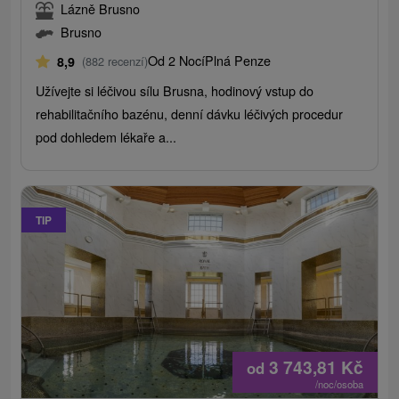
Lázně Brusno
Brusno
Od 2 Nocí
Plná Penze
8,9
(882 recenzí)
Užívejte si léčivou sílu Brusna, hodinový vstup do
rehabilitačního bazénu, denní dávku léčivých procedur
pod dohledem lékaře a...
TIP
3 743,81
Kč
od
/noc/osoba