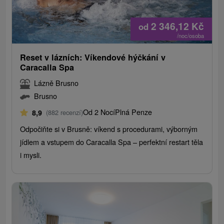
2 346,12
Kč
od
/noc/osoba
Reset v lázních: Víkendové hýčkání v
Caracalla Spa
Lázně Brusno
Brusno
Od 2 Nocí
Plná Penze
8,9
(882 recenzí)
Odpočiňte si v Brusně: víkend s procedurami, výborným
jídlem a vstupem do Caracalla Spa – perfektní restart těla
i mysli.