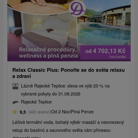
4 702,13
Kč
od
/noc/osoba
Relax Classic Plus: Ponořte se do světa relaxu
a zdraví
Lázně Rajecké Teplice: sleva ve výši 20 % na
vybrané pobyty do 31.08.2026
Rajecké Teplice
Od 2 Nocí
Plná Penze
9,5
(423 recenzí)
Léčivá termální voda, bohatý výběr masáží a neomezený
vstup do bazénů a saunového světa vám přinesou
dokonalý relax.