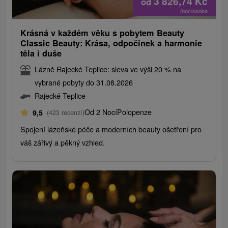
3 826,74
Kč
od
/noc/osoba
Krásná v každém věku s pobytem Beauty
Classic Beauty: Krása, odpočinek a harmonie
těla i duše
Lázně Rajecké Teplice: sleva ve výši 20 % na
vybrané pobyty do 31.08.2026
Rajecké Teplice
Od 2 Nocí
Polopenze
9,5
(423 recenzí)
Spojení lázeňské péče a moderních beauty ošetření pro
váš zářivý a pěkný vzhled.