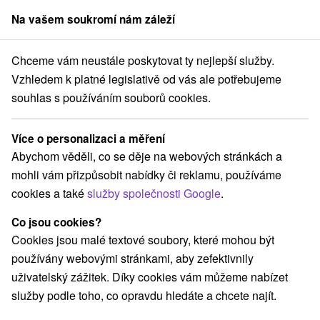
Na vašem soukromí nám záleží
člen skupiny
Sorger
Chceme vám neustále poskytovat ty nejlepší služby.
y na Slovensku
Stredné Slovensko
Žilinský kraj
Rajecké Teplice
Vzhledem k platné legislativě od vás ale potřebujeme
souhlas s používáním souborů cookies.
Rekreační poukazy Rajecké Teplice
Více o personalizaci a měření
Kategorie
Abychom věděli, co se děje na webových stránkách a
mohli vám přizpůsobit nabídky či reklamu, používáme
Všechny kategorie
Pobyty v akci
(2)
cookies a také
služby společnosti Google
.
Wellness pobyty
Víkendové pobyty
(7)
(5)
Romantické pobyty
Pobyty pro seniory
(2)
(1)
Co jsou cookies?
Rodinné pobyty
(1)
Cookies jsou malé textové soubory, které mohou být
používány webovými stránkami, aby zefektivnily
uživatelský zážitek. Díky cookies vám můžeme nabízet
Vyberte lokalitu nebo termín
služby podle toho, co opravdu hledáte a chcete najít.