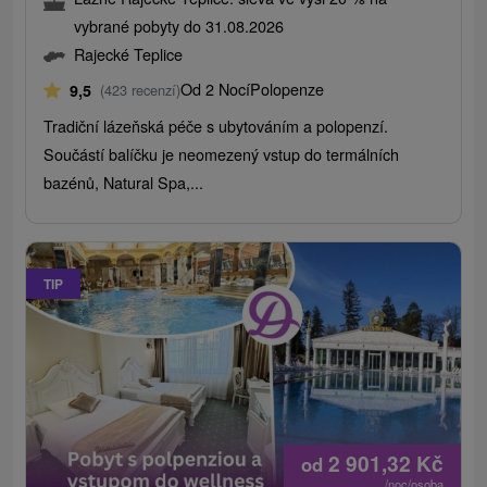
vybrané pobyty do 31.08.2026
Rajecké Teplice
Od 2 Nocí
Polopenze
9,5
(423 recenzí)
Tradiční lázeňská péče s ubytováním a polopenzí.
Součástí balíčku je neomezený vstup do termálních
bazénů, Natural Spa,...
TIP
2 901,32
Kč
od
/noc/osoba