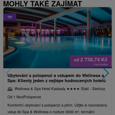
MOHLY TAKÉ ZAJÍMAT
TIP
2 738,74
Kč
od
/noc/osoba
Ubytování s polopenzí a vstupem do Wellness a
Spa: Klienty jeden z nejlépe hodnocených hotelů
Wellness & Spa Hotel Kaskady
★
★
★
★
Sliač - Sielnica
Od 1 Noci
Polopenze
Komfortní ubytování s polopenzí a pitím. Užijte si neomezený
vstup do Spa & Wellness o rozloze 3000 m², termální