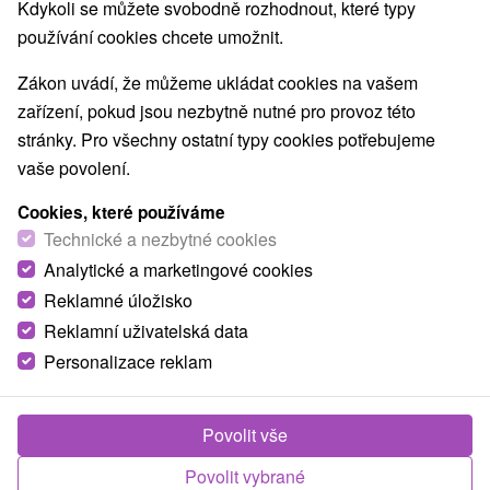
TOP - NEJPRODÁVANĚJŠÍ
NEJLEVNĚJŠ
VŠECHNY
Kdykoli se můžete svobodně rozhodnout, které typy
používání cookies chcete umožnit.
Zákon uvádí, že můžeme ukládat cookies na vašem
zařízení, pokud jsou nezbytně nutné pro provoz této
stránky. Pro všechny ostatní typy cookies potřebujeme
vaše povolení.
Cookies, které používáme
Technické a nezbytné cookies
Analytické a marketingové cookies
4 301,95
Kč
od
Reklamné úložisko
/noc/osoba
Reklamní uživatelská data
Relax Exclusive pobyt: Expresně zrelaxuje
Personalizace reklam
vaše tělo a mysl
Lázně Rajecké Teplice: sleva ve výši 20 % na
Povolit vše
vybrané pobyty do 31.08.2026
Rajecké Teplice
Povolit vybrané