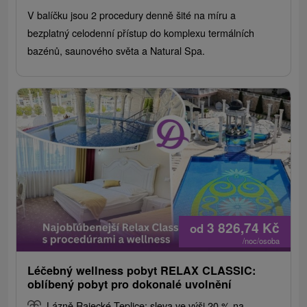
V balíčku jsou 2 procedury denně šité na míru a
bezplatný celodenní přístup do komplexu termálních
bazénů, saunového světa a Natural Spa.
3 826,74
Kč
od
/noc/osoba
Léčebný wellness pobyt RELAX CLASSIC:
oblíbený pobyt pro dokonalé uvolnění
Lázně Rajecké Teplice: sleva ve výši 20 % na