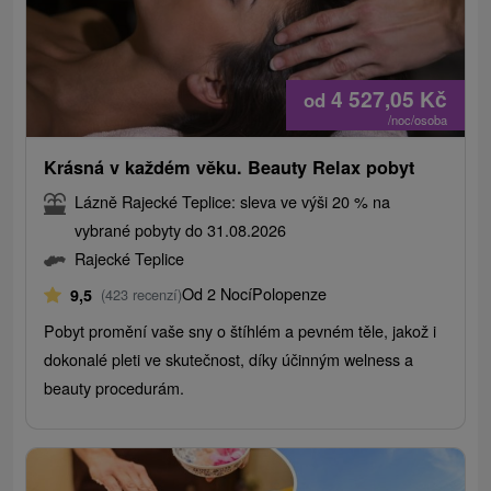
4 527,05
Kč
od
/noc/osoba
Krásná v každém věku. Beauty Relax pobyt
Lázně Rajecké Teplice: sleva ve výši 20 % na
vybrané pobyty do 31.08.2026
Rajecké Teplice
Od 2 Nocí
Polopenze
9,5
(423 recenzí)
Pobyt promění vaše sny o štíhlém a pevném těle, jakož i
dokonalé pleti ve skutečnost, díky účinným welness a
beauty procedurám.