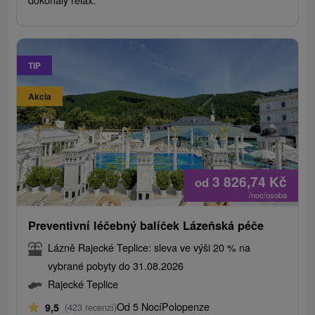
TIP
Akcia
3 826,74
Kč
od
/noc/osoba
Preventivní léčebný balíček Lázeňská péče
Lázně Rajecké Teplice: sleva ve výši 20 % na
vybrané pobyty do 31.08.2026
Rajecké Teplice
Od 5 Nocí
Polopenze
9,5
(423 recenzí)