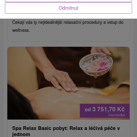
Od 2 Nocí
Polopenze
9,5
(423 recenzí)
Odmítnut
Maximální odpočinek v podobě dokonalé léčebné péče.
Čekají vás ty nejideálnější relaxační procedury a vstup do
wellness.
3 751,70
Kč
od
/noc/osoba
Spa Relax Basic pobyt: Relax a léčivá péče v
jednom