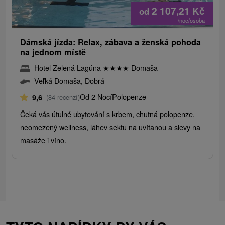
2 107,21
Kč
od
/noc/osoba
Dámská jízda: Relax, zábava a ženská pohoda
na jednom místě
Hotel Zelená Lagúna
★
★
★
★
Domaša
Veľká Domaša, Dobrá
Od 2 Nocí
Polopenze
9,6
(84 recenzí)
Čeká vás útulné ubytování s krbem, chutná polopenze,
neomezený wellness, láhev sektu na uvítanou a slevy na
masáže i víno.