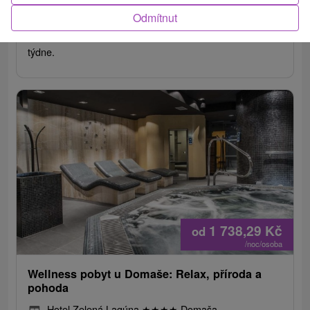
Přijďte si užít chvíle pohody a relaxace s neomezeným
Odmítnut
vstupem do moderního wellness i během pracovního
týdne.
1 738,29
Kč
od
/noc/osoba
Wellness pobyt u Domaše: Relax, příroda a
pohoda
Hotel Zelená Lagúna
★
★
★
★
Domaša