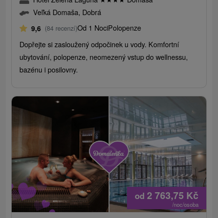
Veľká Domaša, Dobrá
Od 1 Noci
Polopenze
9,6
(84 recenzí)
Dopřejte si zasloužený odpočinek u vody. Komfortní
ubytování, polopenze, neomezený vstup do wellnessu,
bazénu i posilovny.
2 763,75
Kč
od
/noc/osoba