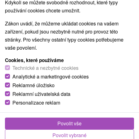
NEJLEVNĚJŠÍ
NEJDRAŽŠÍ
PODLE H
VŠECHNY
Kdykoli se můžete svobodně rozhodnout, které typy
používání cookies chcete umožnit.
Zákon uvádí, že můžeme ukládat cookies na vašem
zařízení, pokud jsou nezbytně nutné pro provoz této
TIP
stránky. Pro všechny ostatní typy cookies potřebujeme
vaše povolení.
Cookies, které používáme
Technické a nezbytné cookies
Analytické a marketingové cookies
1 950,88
Kč
od
Reklamné úložisko
/noc/osoba
Reklamní uživatelská data
Relax i během pracovního týdne (neděle -
Personalizace reklam
pátek): ZVÝHODNĚNÁ CENA!
Hotel Zelená Lagúna
★
★
★
★
Domaša
Povolit vše
Veľká Domaša, Dobrá
Povolit vybrané
Od 2 Nocí
Polopenze
9,6
(84 recenzí)