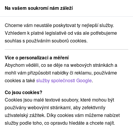
Na vašem soukromí nám záleží
člen skupiny
Sorger
Chceme vám neustále poskytovat ty nejlepší služby.
nsku
Východné Slovensko
Prešovský kraj
Veľká Domaša, Dobrá
Vzhledem k platné legislativě od vás ale potřebujeme
souhlas s používáním souborů cookies.
Rekreační poukazy Veľká Domaša,
Dobrá
Více o personalizaci a měření
Abychom věděli, co se děje na webových stránkách a
Kategorie
mohli vám přizpůsobit nabídky či reklamu, používáme
cookies a také
služby společnosti Google
.
Všechny kategorie
Pobyty v akci
(1)
Wellness pobyty
Víkendové pobyty
(3)
(2)
Co jsou cookies?
Romantické pobyty
Rodinné pobyty
(2)
(2)
Cookies jsou malé textové soubory, které mohou být
používány webovými stránkami, aby zefektivnily
uživatelský zážitek. Díky cookies vám můžeme nabízet
Vyberte lokalitu nebo termín
služby podle toho, co opravdu hledáte a chcete najít.