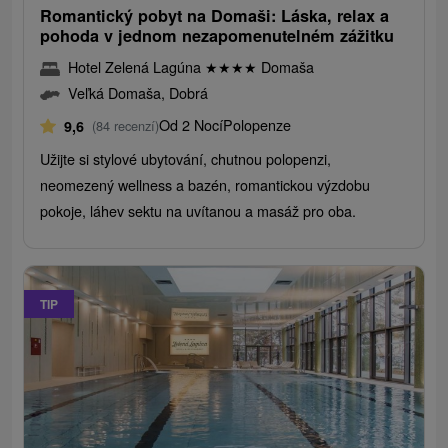
Romantický pobyt na Domaši: Láska, relax a
pohoda v jednom nezapomenutelném zážitku
Hotel Zelená Lagúna
★
★
★
★
Domaša
Veľká Domaša, Dobrá
Od 2 Nocí
Polopenze
9,6
(84 recenzí)
Užijte si stylové ubytování, chutnou polopenzi,
neomezený wellness a bazén, romantickou výzdobu
pokoje, láhev sektu na uvítanou a masáž pro oba.
TIP