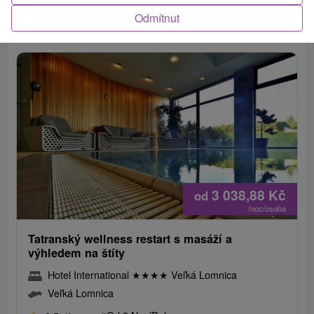
výhledem na tatranské štíty.
Odmítnut
3 038,88
Kč
od
/noc/osoba
Tatranský wellness restart s masáží a
výhledem na štíty
Hotel International
★
★
★
★
Veľká Lomnica
Veľká Lomnica