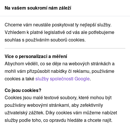
Na vašem soukromí nám záleží
člen skupiny
Sorger
Chceme vám neustále poskytovat ty nejlepší služby.
 Slovensku
Východné Slovensko
Prešovský kraj
Veľká Lomnica
Vzhledem k platné legislativě od vás ale potřebujeme
souhlas s používáním souborů cookies.
Rekreační poukazy Veľká Lomnica
Více o personalizaci a měření
Kategorie
Abychom věděli, co se děje na webových stránkách a
mohli vám přizpůsobit nabídky či reklamu, používáme
Všechny kategorie
Wellness pobyty
(2)
cookies a také
služby společnosti Google
.
Víkendové pobyty
Romantické pobyty
(2)
(1)
Co jsou cookies?
Cookies jsou malé textové soubory, které mohou být
Vyberte lokalitu nebo termín
používány webovými stránkami, aby zefektivnily
uživatelský zážitek. Díky cookies vám můžeme nabízet
NEJLEVNĚJŠÍ
NEJDRAŽŠÍ
PODLE H
VŠECHNY
služby podle toho, co opravdu hledáte a chcete najít.