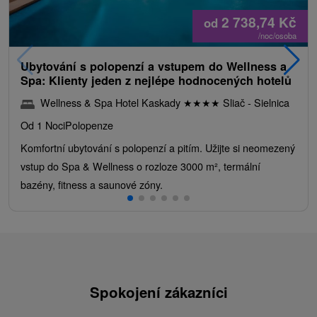
2 738,74
Kč
od
/noc/osoba
Ubytování s polopenzí a vstupem do Wellness a
Spa: Klienty jeden z nejlépe hodnocených hotelů
Wellness & Spa Hotel Kaskady
★
★
★
★
Sliač - Sielnica
Od 1 Noci
Polopenze
Komfortní ubytování s polopenzí a pitím. Užijte si neomezený
vstup do Spa & Wellness o rozloze 3000 m², termální
bazény, fitness a saunové zóny.
Spokojení zákazníci