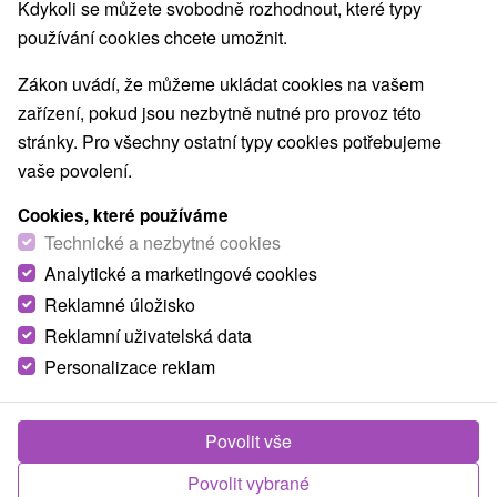
Kdykoli se můžete svobodně rozhodnout, které typy
používání cookies chcete umožnit.
Zákon uvádí, že můžeme ukládat cookies na vašem
zařízení, pokud jsou nezbytně nutné pro provoz této
stránky. Pro všechny ostatní typy cookies potřebujeme
vaše povolení.
Cookies, které používáme
1 869,60
Kč
od
Technické a nezbytné cookies
/noc/osoba
Analytické a marketingové cookies
Sladký wellness útěk do Tater: Relax a domácí
Reklamné úložisko
koláče v Internationali
Reklamní uživatelská data
Hotel International
★
★
★
★
Veľká Lomnica
Personalizace reklam
Veľká Lomnica
Od 2 Nocí
Snídaně
9,5
(2 recenzí)
Povolit vše
Relax s neomezeným vstupem do vyhřívaných bazénů,
Povolit vybrané
domácími koláči z hotelové cukrárny a exkluzivním