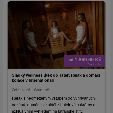
1 869,60
Kč
od
/noc/osoba
Sladký wellness útěk do Tater: Relax a domácí
koláče v Internationali
Od 2 Nocí
Snídaně
Relax s neomezeným vstupem do vyhřívaných
bazénů, domácími koláči z hotelové cukrárny a
exkluzivním výhledem na tatranské štíty.