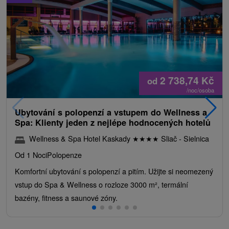
2 738,74
Kč
od
/noc/osoba
Ubytování s polopenzí a vstupem do Wellness a
Spa: Klienty jeden z nejlépe hodnocených hotelů
Wellness & Spa Hotel Kaskady
★
★
★
★
Sliač - Sielnica
Od 1 Noci
Polopenze
Komfortní ubytování s polopenzí a pitím. Užijte si neomezený
vstup do Spa & Wellness o rozloze 3000 m², termální
bazény, fitness a saunové zóny.