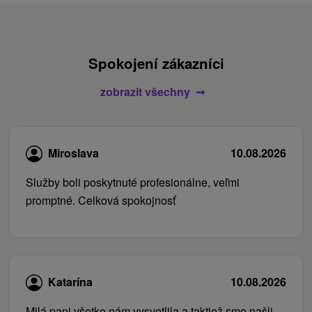
Spokojení zákazníci
zobrazit všechny
Miroslava
10.08.2026
Služby boli poskytnuté profesionálne, veľmi
promptné. Celková spokojnosť
Katarína
10.08.2026
Milá pani všetko nám vysvetlila a taktiež sme našli