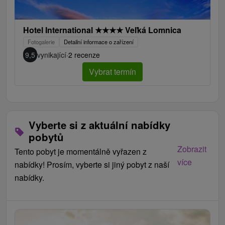
Hotel International
★
★
★
★
Veľká Lomnica
Fotogalerie
Detailní informace o zařízení
9,5
vynikající
·
2 recenze
Vybrat termín
Vyberte si z aktuální nabídky
pobytů
Zobrazit
Tento pobyt je momentálně vyřazen z
více
nabídky! Prosím, vyberte si jiný pobyt z naší
nabídky.