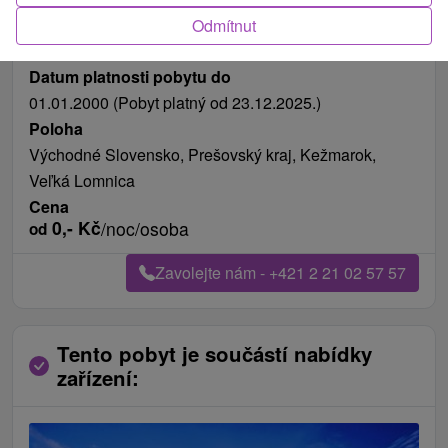
Délka pobytu
od 127 nocí
Odmítnut
Možnosti stravování
snídaně
Datum platnosti pobytu do
01.01.2000 (Pobyt platný od 23.12.2025.)
Poloha
Východné Slovensko, Prešovský kraj, Kežmarok,
Veľká Lomnica
Cena
0,-
Kč
/noc/osoba
od
Zavolejte nám - +421 2 21 02 57 57
Tento pobyt je součástí nabídky
zařízení: