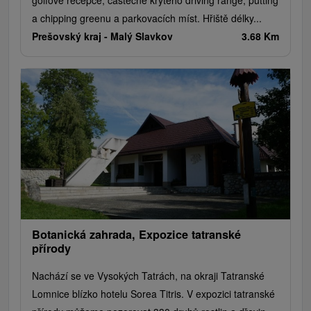
golfové recepce, částečně krytého driving range, putting
a chipping greenu a parkovacích míst. Hřiště délky...
Prešovský kraj -
Malý Slavkov
3.68 Km
Botanická zahrada, Expozice tatranské
přírody
Nachází se ve Vysokých Tatrách, na okraji Tatranské
Lomnice blízko hotelu Sorea Titris. V expozici tatranské