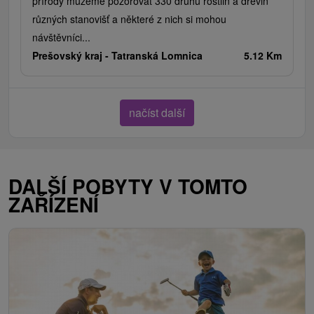
přírody můžeme pozorovat 330 druhů rostlin a dřevin
různých stanovišť a některé z nich si mohou
návštěvníci...
Prešovský kraj -
Tatranská Lomnica
5.12 Km
načíst další
DALŠÍ POBYTY V TOMTO
ZAŘÍZENÍ