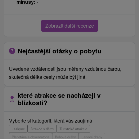
mínusy:
-
Zobrazit další recenze
Nejčastější otázky o pobytu
Uvedené vzdálenosti jsou měřeny vzdušnou čarou,
skutečná délka cesty může být jiná.
které atrakce se nacházejí v
blízkosti?
Vyberte si kategorii, která vás zaujímá
Jaskyne
Atrakce s dětmi
Turistické atrakcie
Planetária a observatória
Bobové dráhy
Lanové dráhy