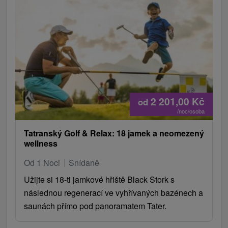
2 201,00
Kč
od
/noc/osoba
Tatranský Golf & Relax: 18 jamek a neomezený
wellness
Od 1 Noci
Snídaně
Užijte si 18-ti jamkové hřiště Black Stork s
následnou regenerací ve vyhřívaných bazénech a
saunách přímo pod panoramatem Tater.