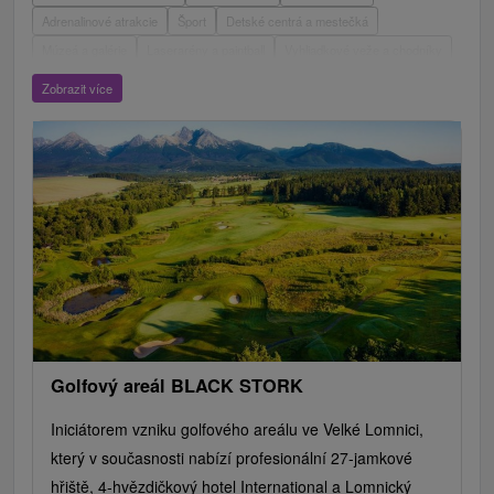
Adrenalinové atrakcie
Šport
Detské centrá a mestečká
Múzeá a galérie
Laserarény a paintball
Vyhliadkové veže a chodníky
ZOO a zvieracie farmy
Escaperoom
Aquaparky, kúpaliská
Zobrazit více
Hrady, zámky, zrúcaniny
Skanzeny
Botanické záhrady
Mestské a zámocké parky
Vyhliadkové lety a plavby
Štíty
Jazerá, plesá, vodné nádrže
Technické pamiatky
Pamätníky
Vodopády
Drevené kostolíky
Pramene
Jazda na koni
Túry a turistické chodníky
Kaštiele
Horské chaty
Divadlá
Sakrálne miesta
Plte, rafting, splavy
Architektonické stavby
Lyžiarske strediská
Golfové ihriská
Motokárové dráhy
Amfiteátre a kiná v prírode
Vínne cesty
Cyklotrasy
Golfový areál BLACK STORK
Iniciátorem vzniku golfového areálu ve Velké Lomnici,
který v současnosti nabízí profesionální 27-jamkové
hřiště, 4-hvězdičkový hotel International a Lomnický