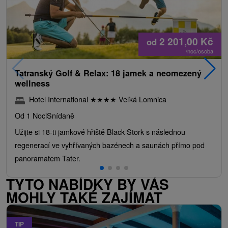
2 201,00
Kč
od
/noc/osoba
Tatranský Golf & Relax: 18 jamek a neomezený
wellness
Hotel International
★
★
★
★
Veľká Lomnica
Od 1 Noci
Snídaně
Užijte si 18-ti jamkové hřiště Black Stork s následnou
regenerací ve vyhřívaných bazénech a saunách přímo pod
panoramatem Tater.
TYTO NABÍDKY BY VÁS
MOHLY TAKÉ ZAJÍMAT
TIP