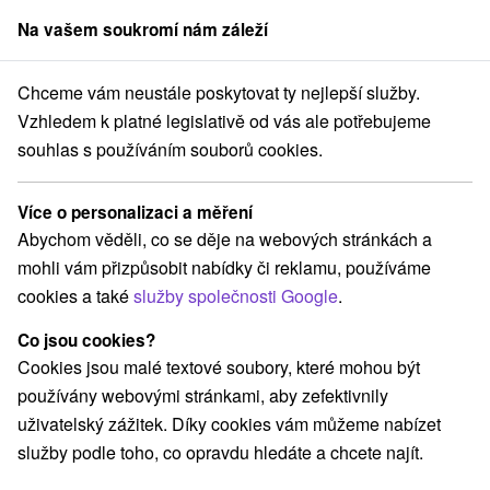
Na vašem soukromí nám záleží
člen skupiny
Sorger
Chceme vám neustále poskytovat ty nejlepší služby.
al **** Veľká Lomnica
Vánoční pobyt v golfovém resortu Black Stork
Vzhledem k platné legislativě od vás ale potřebujeme
souhlas s používáním souborů cookies.
Vánoční pobyt v golfovém resortu
Black Stork
Více o personalizaci a měření
Platnost pobytu vypršela! Vyberte si níže z aktuálních nabídek.
Abychom věděli, co se děje na webových stránkách a
Hotel International
★
★
★
★
Veľká Lomnica
Veľká Lomnica
mohli vám přizpůsobit nabídky či reklamu, používáme
cookies a také
služby společnosti Google
.
Navigovat do místa
Co jsou cookies?
Cookies jsou malé textové soubory, které mohou být
9,5
vynikající
2 recenze
·
používány webovými stránkami, aby zefektivnily
uživatelský zážitek. Díky cookies vám můžeme nabízet
služby podle toho, co opravdu hledáte a chcete najít.