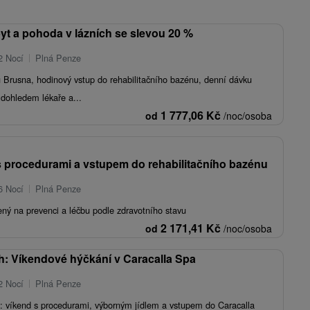
yt a pohoda v lázních se slevou 20 %
2 Nocí
Plná Penze
ílu Brusna, hodinový vstup do rehabilitačního bazénu, denní dávku
 dohledem lékaře a...
1 777,06
Kč
od
/noc/osoba
 procedurami a vstupem do rehabilitačního bazénu
6 Nocí
Plná Penze
ný na prevenci a léčbu podle zdravotního stavu
2 171,41
Kč
od
/noc/osoba
ch: Víkendové hýčkání v Caracalla Spa
2 Nocí
Plná Penze
: víkend s procedurami, výborným jídlem a vstupem do Caracalla