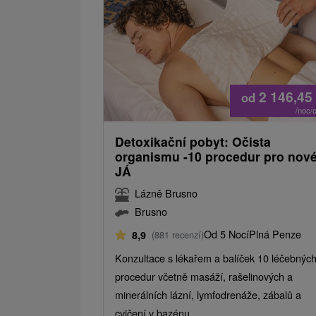
2 146,45
od
/noc/
Detoxikační pobyt: Očista
organismu -10 procedur pro nov
JÁ
Lázně Brusno
Brusno
Od 5 Nocí
Plná Penze
8,9
(881 recenzí)
Konzultace s lékařem a balíček 10 léčebnýc
procedur včetně masáží, rašelinových a
minerálních lázní, lymfodrenáže, zábalů a
cvičení v bazénu.