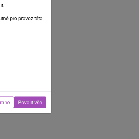
t.
tné pro provoz této
brané
Povolit vše