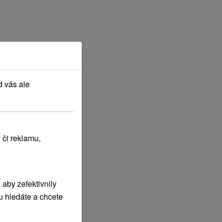
d vás ale
 či reklamu,
aby zefektivnily
u hledáte a chcete