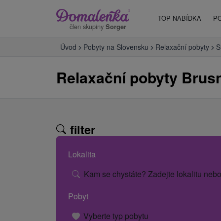
TOP NABÍDKA
P
člen skupiny
Sorger
Úvod
Pobyty na Slovensku
Relaxační pobyty
S
Relaxační pobyty Brus
filter
Lokalita
Kam se chystáte? Zadejte lokalitu nebo
Pobyt
Vyberte typ pobytu