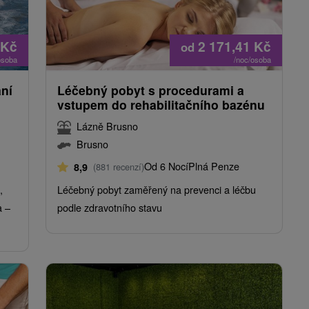
Kč
2 171,41
Kč
od
osoba
/noc/osoba
ání
Léčebný pobyt s procedurami a
vstupem do rehabilitačního bazénu
Lázně Brusno
Brusno
Od 6 Nocí
Plná Penze
8,9
(881 recenzí)
,
Léčebný pobyt zaměřený na prevenci a léčbu
a –
podle zdravotního stavu