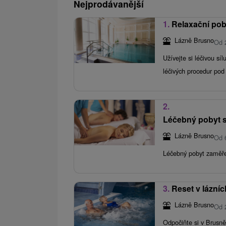
Nejprodávanější
1.
Relaxační pob
Lázně Brusno
Od 
Užívejte si léčivou s
léčivých procedur pod
2.
Léčebný pobyt s
Lázně Brusno
Od 
Léčebný pobyt zaměře
3.
Reset v lázní
Lázně Brusno
Od 
Odpočiňte si v Brusně