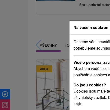
Spa – perfektní restart
Na vašem soukromí
Chceme vám neustále 
TOP - NEJPRODÁVANĚJŠÍ
VŠECHNY
potřebujeme souhlas
Více o personalizac
Abychom věděli, co s
Akcia
používáme cookies a
Co jsou cookies?
Cookies jsou malé te
Sleva 
uživatelský zážitek.
najít.
2 221,
od
1 777,06
od