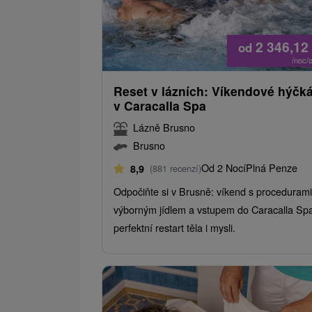
2 346,12
od
/noc/
Reset v lázních: Víkendové hýčk
v Caracalla Spa
Lázně Brusno
Brusno
Od 2 Nocí
Plná Penze
8,9
(881 recenzí)
Odpočiňte si v Brusně: víkend s procedurami
výborným jídlem a vstupem do Caracalla Sp
perfektní restart těla i mysli.