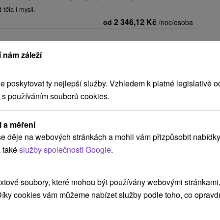
 těla i mysli.
2 346,12
Kč
od
/noc/osoba
Zobrazit více
 nám záleží
poskytovat ty nejlepší služby. Vzhledem k platné legislativě o
NEJLEVNĚJŠÍ
NEJDRAŽŠÍ
PODLE HODNOCENÍ
 s používáním souborů cookies.
i a měření
e děje na webových stránkách a mohli vám přizpůsobit nabídky
 také
služby společnosti Google
.
xtové soubory, které mohou být používány webovými stránkami, 
20 %
 Díky cookies vám můžeme nabízet služby podle toho, co opravd
33
Kč
Kč
1 921,82
Kč
od