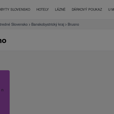
OBYTY SLOVENSKO
HOTELY
LÁZNĚ
DÁRKOVÝ POUKAZ
U 
tredné Slovensko
Banskobystrický kraj
Brusno
no
 název hotelu.