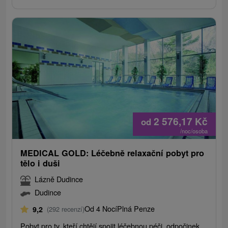
2 576,17
Kč
od
/noc/osoba
MEDICAL GOLD: Léčebně relaxační pobyt pro
tělo i duši
Lázně Dudince
Dudince
Od 4 Nocí
Plná Penze
9,2
(292 recenzí)
Pobyt pro ty, kteří chtějí spojit léčebnou péči, odpočinek