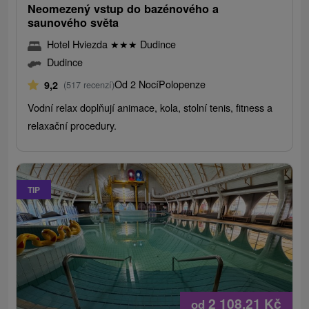
Neomezený vstup do bazénového a
saunového světa
Hotel Hviezda
★
★
★
Dudince
Dudince
Od 2 Nocí
Polopenze
9,2
(517 recenzí)
Vodní relax doplňují animace, kola, stolní tenis, fitness a
relaxační procedury.
TIP
2 108,21
Kč
od