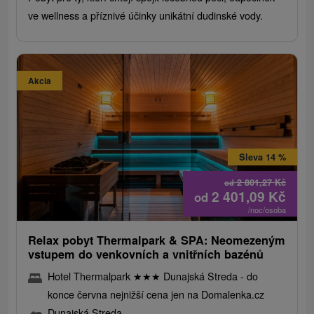
ve wellness a příznivé účinky unikátní dudinské vody.
Akcia
Sleva 14 %
2 801,27
Kč
od
2 401,09
Kč
od
/noc/osoba
Relax pobyt Thermalpark & ​​SPA: Neomezeným
vstupem do venkovních a vnitřních bazénů
Hotel Thermalpark
★
★
★
Dunajská Streda - do
konce června nejnižší cena jen na Domalenka.cz
Dunajská Streda