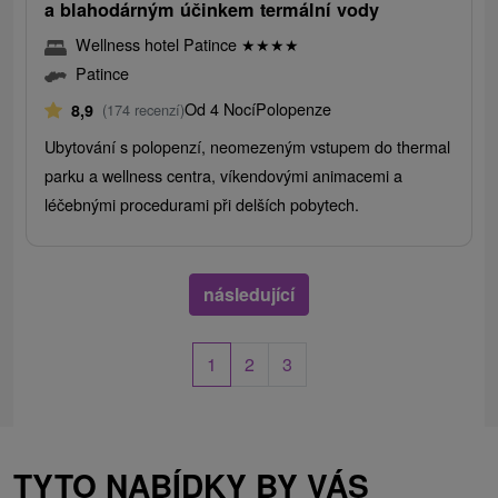
a blahodárným účinkem termální vody
Wellness hotel Patince
★
★
★
★
Patince
Od 4 Nocí
Polopenze
8,9
(174 recenzí)
Ubytování s polopenzí, neomezeným vstupem do thermal
parku a wellness centra, víkendovými animacemi a
léčebnými procedurami při delších pobytech.
následující
1
2
3
TYTO NABÍDKY BY VÁS