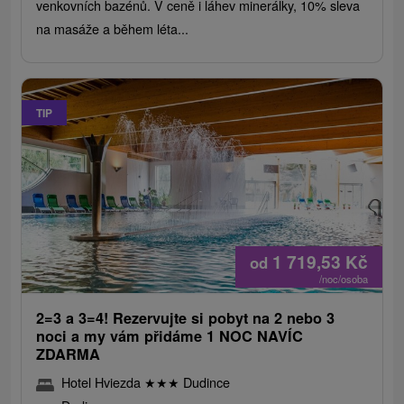
venkovních bazénů. V ceně i láhev minerálky, 10% sleva
na masáže a během léta...
TIP
1 719,53
Kč
od
/noc/osoba
2=3 a 3=4! Rezervujte si pobyt na 2 nebo 3
noci a my vám přidáme 1 NOC NAVÍC
ZDARMA
Hotel Hviezda
★
★
★
Dudince