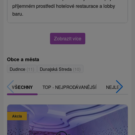
příjemném prostředí hotelové restaurace a lobby
baru.
Zobrazit více
Obce a města
Dudince
(11)
Dunajská Streda
(10)
TOP - NEJPRODÁVANĚJŠÍ
NEJLEVNĚJŠ
VŠECHNY
Akcia