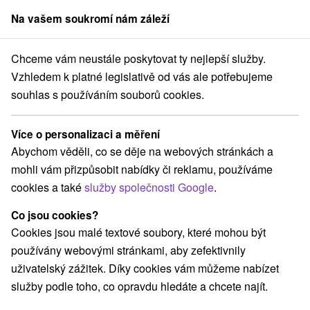
Na vašem soukromí nám záleží
člen skupiny
Sorger
Chceme vám neustále poskytovat ty nejlepší služby.
Pobyty na Slovensku
Relaxační pobyty
Južné Slovensko
Vzhledem k platné legislativě od vás ale potřebujeme
souhlas s používáním souborů cookies.
Relaxační pobyty Južné Slovensko
Více o personalizaci a měření
Kategorie
Abychom věděli, co se děje na webových stránkách a
mohli vám přizpůsobit nabídky či reklamu, používáme
Všechny kategorie
Pobyty v akci
(11)
cookies a také
služby společnosti Google
.
Wellness pobyty
Víkendové pobyty
(32)
(22)
Romantické pobyty
Pobyty pro seniory
(6)
(11)
Co jsou cookies?
Rodinné pobyty
(20)
Cookies jsou malé textové soubory, které mohou být
používány webovými stránkami, aby zefektivnily
uživatelský zážitek. Díky cookies vám můžeme nabízet
Vyberte lokalitu nebo termín
služby podle toho, co opravdu hledáte a chcete najít.