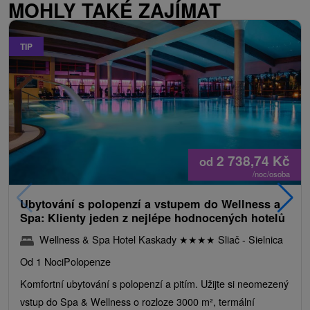
MOHLY TAKÉ ZAJÍMAT
TIP
2 738,74
Kč
od
/noc/osoba
Ubytování s polopenzí a vstupem do Wellness a
Spa: Klienty jeden z nejlépe hodnocených hotelů
Wellness & Spa Hotel Kaskady
★
★
★
★
Sliač - Sielnica
Od 1 Noci
Polopenze
Komfortní ubytování s polopenzí a pitím. Užijte si neomezený
vstup do Spa & Wellness o rozloze 3000 m², termální