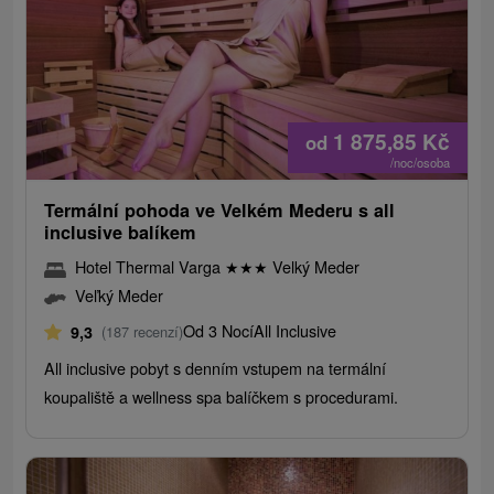
1 875,85
Kč
od
/noc/osoba
Termální pohoda ve Velkém Mederu s all
inclusive balíkem
Hotel Thermal Varga
★
★
★
Velký Meder
Veľký Meder
Od 3 Nocí
All Inclusive
9,3
(187 recenzí)
All inclusive pobyt s denním vstupem na termální
koupaliště a wellness spa balíčkem s procedurami.