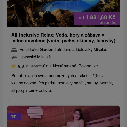
1 881,60
Kč
od
/noc/osoba
All Inclusive Relax: Voda, hory a zábava v
jedné dovolené (vodní parky, skipasy, ​​lanovky)
Hotel Lake Garden Tatralandia Liptovský Mikuláš
Liptovský Mikuláš
Od 1 Noci
Snídaně, Polopenze
9,3
(3 recenzí)
Ponořte se do světa neomezených atrakcí! Užijte si
vstupy do vodních parků, hotelový bazén, sauny, lanovky i
skipasy v ceně pobytu.
TIP