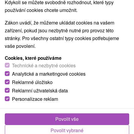
Nejprodávanější
Kdykoli se můžete svobodně rozhodnout, které typy
používání cookies chcete umožnit.
1.
Zákon uvádí, že můžeme ukládat cookies na vašem
zařízení, pokud jsou nezbytně nutné pro provoz této
stránky. Pro všechny ostatní typy cookies potřebujeme
vaše povolení.
Cookies, které používáme
1 907,87
Kč
od
Technické a nezbytné cookies
/noc/osoba
Analytické a marketingové cookies
Reklamné úložisko
Pobyt Termal Classic v oblíbeném aquaparku
Reklamní uživatelská data
Hotel Thermalpark
★
★
★
Dunajská Streda - do
Personalizace reklam
konce června nejnižší cena jen na
Domalenka.cz
Od 2 Nocí
Polopenze
Povolit vše
Pobyt s neomezeným vstupem do všech vnitřních a
venkovních bazénů. V ceně i láhev minerálky, 10%
Povolit vybrané