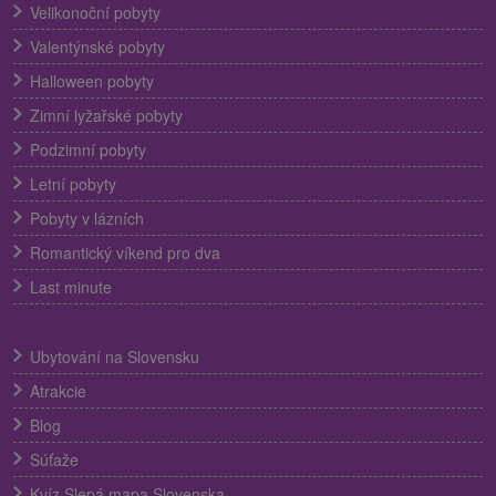
Velikonoční pobyty
Valentýnské pobyty
Halloween pobyty
Zimní lyžařské pobyty
Podzimní pobyty
Letní pobyty
Pobyty v lázních
Romantický víkend pro dva
Last minute
Ubytování na Slovensku
Atrakcie
Blog
Súťaže
Kvíz Slepá mapa Slovenska