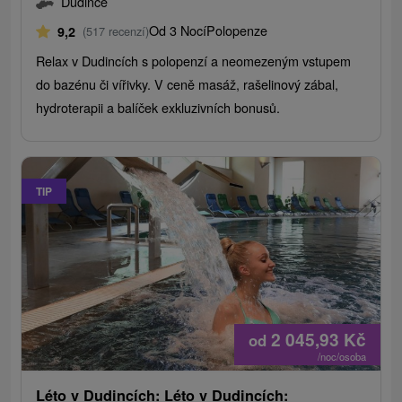
Dudince
Od 3 Nocí
Polopenze
9,2
(517 recenzí)
Relax v Dudincích s polopenzí a neomezeným vstupem
do bazénu či vířivky. V ceně masáž, rašelinový zábal,
hydroterapii a balíček exkluzivních bonusů.
TIP
2 045,93
Kč
od
/noc/osoba
Léto v Dudincích: Léto v Dudincích: