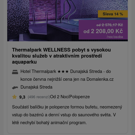
Sleva 14 %
2 576,17
Kč
od
2 208,00
Kč
od
/noc/osoba
Thermalpark WELLNESS pobyt s vysokou
kvalitou služeb v atraktivním prostředí
aquaparku
Hotel Thermalpark
★
★
★
Dunajská Streda - do
konce června nejnižší cena jen na Domalenka.cz
Dunajská Streda
Od 2 Nocí
Polopenze
9,3
(496 recenzí)
Součástí balíčku je polopenze formou bufetu, neomezený
vstup do bazénů a denní vstup do saunového světa. V
létě nechybí bohatý animační program.