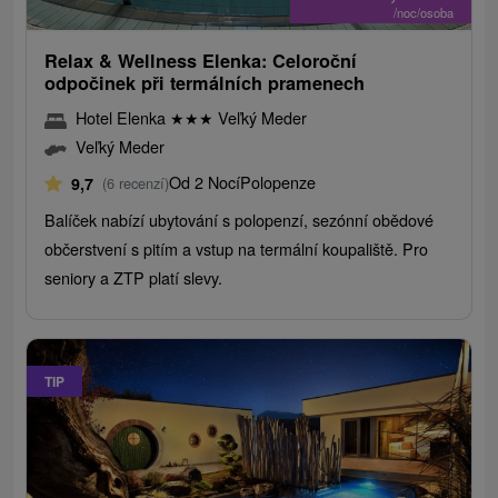
/noc/osoba
Relax & Wellness Elenka: Celoroční
odpočinek při termálních pramenech
Hotel Elenka
★
★
★
Veľký Meder
Veľký Meder
Od 2 Nocí
Polopenze
9,7
(6 recenzí)
Balíček nabízí ubytování s polopenzí, sezónní obědové
občerstvení s pitím a vstup na termální koupaliště. Pro
seniory a ZTP platí slevy.
TIP