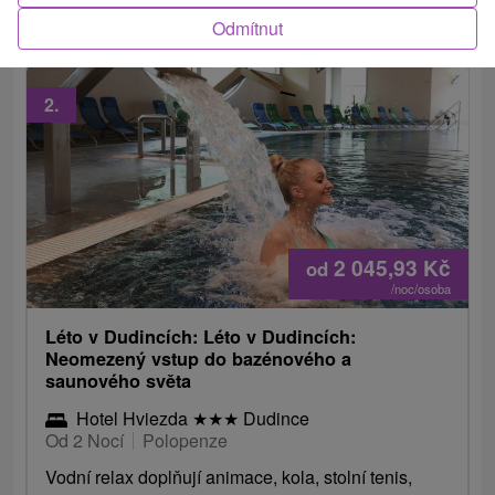
sleva na masáže a během léta...
Odmítnut
2.
2 045,93
Kč
od
/noc/osoba
Léto v Dudincích: Léto v Dudincích:
Neomezený vstup do bazénového a
saunového světa
Hotel Hviezda
★
★
★
Dudince
Od 2 Nocí
Polopenze
Vodní relax doplňují animace, kola, stolní tenis,