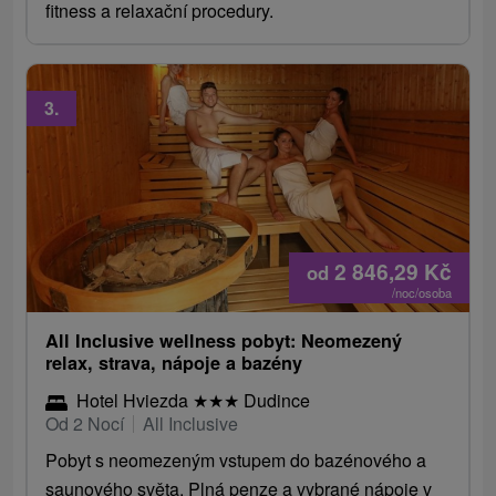
fitness a relaxační procedury.
3.
2 846,29
Kč
od
/noc/osoba
All Inclusive wellness pobyt: Neomezený
relax, strava, nápoje a bazény
Hotel Hviezda
★
★
★
Dudince
Od 2 Nocí
All Inclusive
Pobyt s neomezeným vstupem do bazénového a
saunového světa. Plná penze a vybrané nápoje v