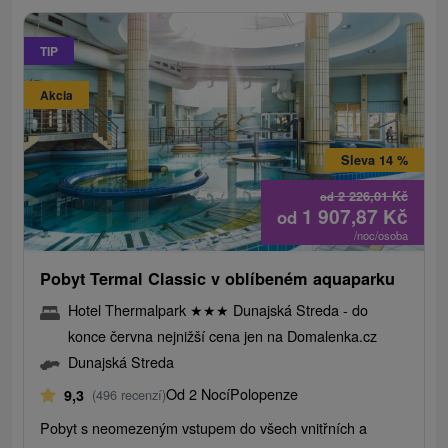
TIP
Akcia
Sleva 14 %
2 226,01
Kč
od
1 907,87
Kč
od
/noc/osoba
Pobyt Termal Classic v oblíbeném aquaparku
Hotel Thermalpark
★
★
★
Dunajská Streda - do
konce června nejnižší cena jen na Domalenka.cz
Dunajská Streda
Od 2 Nocí
Polopenze
9,3
(496 recenzí)
Pobyt s neomezeným vstupem do všech vnitřních a