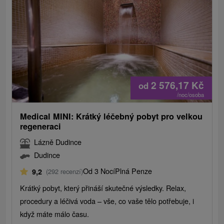
2 576,17
Kč
od
/noc/osoba
Medical MINI: Krátký léčebný pobyt pro velkou
regeneraci
Lázně Dudince
Dudince
Od 3 Nocí
Plná Penze
9,2
(292 recenzí)
Krátký pobyt, který přináší skutečné výsledky. Relax,
procedury a léčivá voda – vše, co vaše tělo potřebuje, i
když máte málo času.