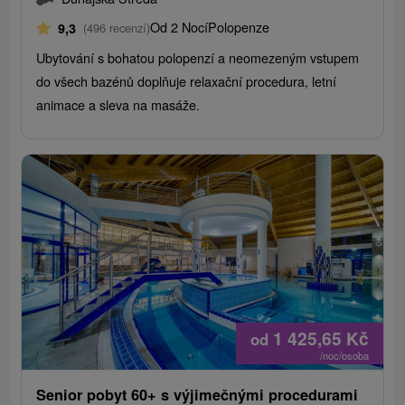
Od 2 Nocí
Polopenze
9,3
(496 recenzí)
Ubytování s bohatou polopenzí a neomezeným vstupem
do všech bazénů doplňuje relaxační procedura, letní
animace a sleva na masáže.
1 425,65
Kč
od
/noc/osoba
Senior pobyt 60+ s výjimečnými procedurami