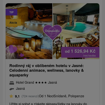
TIP
Akcia
1 526,94
Kč
od
/noc/osoba
Rodinný ráj v oblíbeném hotelu v Jasné:
Celodenní animace, wellness, lanovky &
aquaparky
Hotel Grand
★
★
★
★
Jasná
Jasná
Od 1 Noci
Snídaně, Polopenze
9,1
(724 recenzí)
Užijte si pobyt a získejte skipasy/lístky na lanovky do