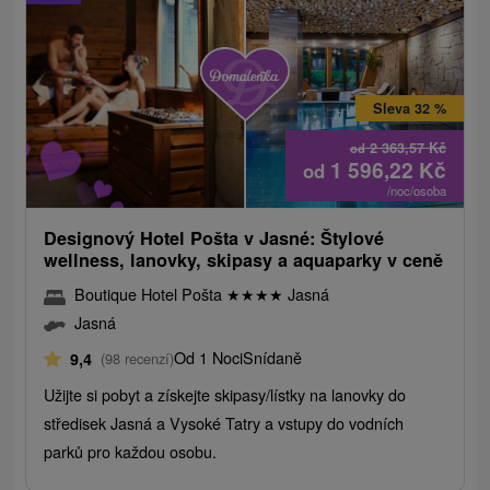
Sleva 32 %
2 363,57
Kč
od
1 596,22
Kč
od
/noc/osoba
Designový Hotel Pošta v Jasné: Štylové
wellness, lanovky, skipasy a aquaparky v ceně
Boutique Hotel Pošta
★
★
★
★
Jasná
Jasná
Od 1 Noci
Snídaně
9,4
(98 recenzí)
Užijte si pobyt a získejte skipasy/lístky na lanovky do
středisek Jasná a Vysoké Tatry a vstupy do vodních
parků pro každou osobu.