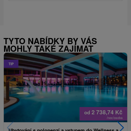
TYTO NABÍDKY BY VÁS
MOHLY TAKÉ ZAJÍMAT
TIP
2 738,74
Kč
od
/noc/osoba
Ubytování s polopenzí a vstupem do Wellness a