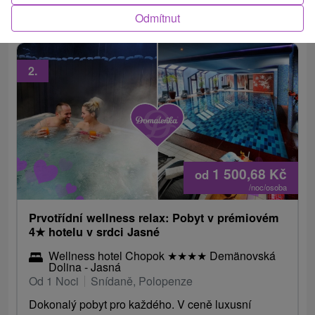
vodních parků pro každou osobu (počet...
Odmítnut
2.
1 500,68
Kč
od
/noc/osoba
Prvotřídní wellness relax: Pobyt v prémiovém
4
★
hotelu v srdci Jasné
Wellness hotel Chopok
★
★
★
★
Demänovská
Dolina - Jasná
Od 1 Noci
Snídaně, Polopenze
Dokonalý pobyt pro každého. V ceně luxusní