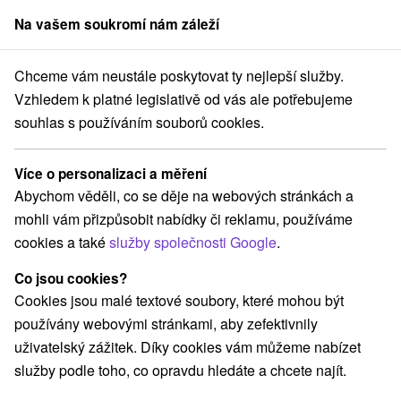
Na vašem soukromí nám záleží
člen skupiny
Sorger
Chceme vám neustále poskytovat ty nejlepší služby.
Pobyty na Slovensku
Romantický víkend pro dva
Jasná
Vzhledem k platné legislativě od vás ale potřebujeme
souhlas s používáním souborů cookies.
Romantický víkend pro dva Jasná
Více o personalizaci a měření
Kategorie
Abychom věděli, co se děje na webových stránkách a
mohli vám přizpůsobit nabídky či reklamu, používáme
Všechny kategorie
Pobyty v akci
(14)
cookies a také
služby společnosti Google
.
Wellness pobyty
Víkendové pobyty
(17)
(21)
Romantické pobyty
Pobyty pro seniory
(8)
(10)
Co jsou cookies?
Rodinné pobyty
(20)
Cookies jsou malé textové soubory, které mohou být
používány webovými stránkami, aby zefektivnily
uživatelský zážitek. Díky cookies vám můžeme nabízet
Vyberte lokalitu nebo termín
služby podle toho, co opravdu hledáte a chcete najít.