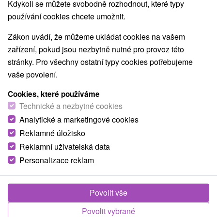
Nejprodávanější
Kdykoli se můžete svobodně rozhodnout, které typy
používání cookies chcete umožnit.
1.
Zákon uvádí, že můžeme ukládat cookies na vašem
zařízení, pokud jsou nezbytně nutné pro provoz této
stránky. Pro všechny ostatní typy cookies potřebujeme
vaše povolení.
Cookies, které používáme
1 501,68
Kč
od
Technické a nezbytné cookies
/noc/osoba
Analytické a marketingové cookies
Reklamné úložisko
Adults Friendly Hotel Tri Studničky: Wellness
s horskou pláží, lanovky, skipasy & Fast Pass
Reklamní uživatelská data
v ceně
Personalizace reklam
Tri Studničky Adult friendly hotel Jasná
Od 1 Noci
Snídaně, Polopenze
Povolit vše
Užijte si pobyt a získejte skipasy/lístky na lanovky
do středisek Jasná a Vysoké Tatry a vstupy do
Povolit vybrané