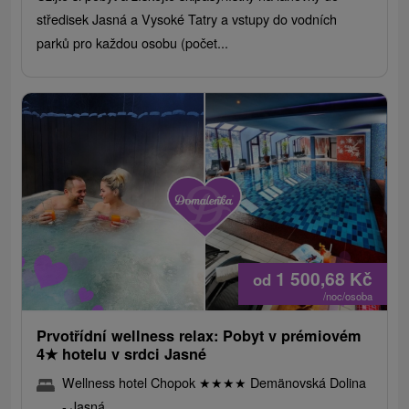
středisek Jasná a Vysoké Tatry a vstupy do vodních
parků pro každou osobu (počet...
1 500,68
Kč
od
/noc/osoba
Prvotřídní wellness relax: Pobyt v prémiovém
4
★
hotelu v srdci Jasné
Wellness hotel Chopok
★
★
★
★
Demänovská Dolina
- Jasná