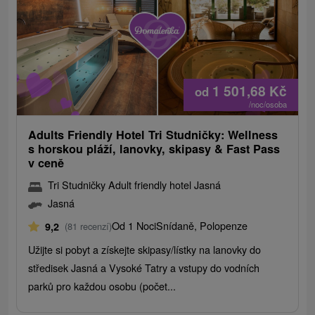
1 501,68
Kč
od
/noc/osoba
Adults Friendly Hotel Tri Studničky: Wellness
s horskou pláží, lanovky, skipasy & Fast Pass
v ceně
Tri Studničky Adult friendly hotel Jasná
Jasná
Od 1 Noci
Snídaně, Polopenze
9,2
(81 recenzí)
Užijte si pobyt a získejte skipasy/lístky na lanovky do
středisek Jasná a Vysoké Tatry a vstupy do vodních
parků pro každou osobu (počet...