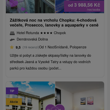
3 988,56
Kč
od
/noc/osoba
Zážitková noc na vrcholu Chopku: 4-chodová
večeře, Prosecco, lanovky a aquaparky v ceně
Hotel Rotunda
★
★
★
★
Chopok
Demänovská Dolina
Od 1 Noci
Snídaně, Polopenze
9,5
(19 recenzí)
Užijte si pobyt a získejte skipasy/lístky na lanovky do
středisek Jasná a Vysoké Tatry a vstupy do vodních
parků pro každou osobu (počet...
TIP
Akcia