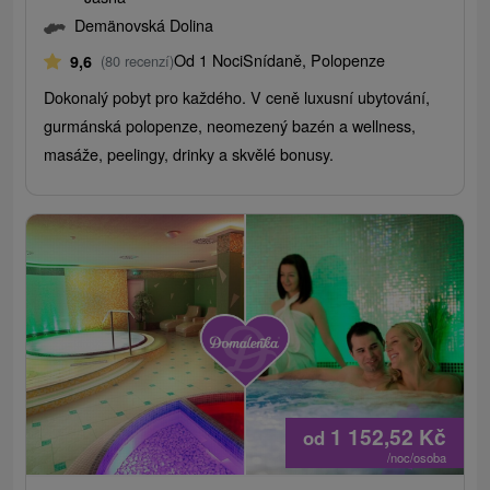
Demänovská Dolina
Od 1 Noci
Snídaně, Polopenze
9,6
(80 recenzí)
Dokonalý pobyt pro každého. V ceně luxusní ubytování,
gurmánská polopenze, neomezený bazén a wellness,
masáže, peelingy, drinky a skvělé bonusy.
1 152,52
Kč
od
/noc/osoba