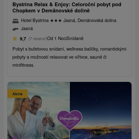
Bystrina Relax & Enjoy: Celoroční pobyt pod
Chopkem v Demänovské dolině
Hotel Bystrina
★
★
★
Jasná, Demänovská dolina
Jasná
Od 1 Noci
Snídaně
9,7
(7 recenzí)
Pobyt s bufetovou snídaní, wellness balíčky, romantickými
pobyty a možností relaxovat ve vířivce, sauně či
minifitness.
Akcia