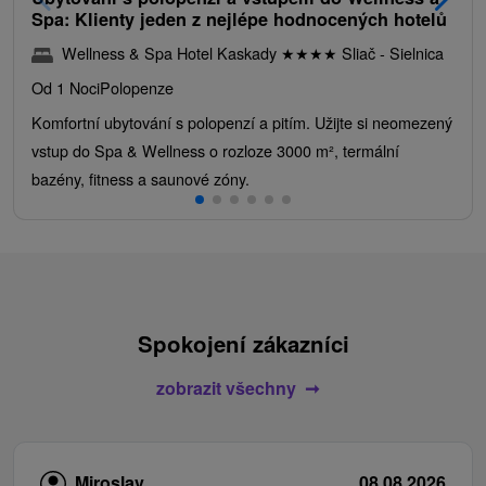
Spa: Klienty jeden z nejlépe hodnocených hotelů
Wellness & Spa Hotel Kaskady
★
★
★
★
Sliač - Sielnica
Od 1 Noci
Polopenze
Komfortní ubytování s polopenzí a pitím. Užijte si neomezený
vstup do Spa & Wellness o rozloze 3000 m², termální
bazény, fitness a saunové zóny.
Spokojení zákazníci
zobrazit všechny
Miroslav
08.08.2026