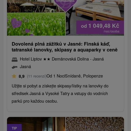
1 049,48
Kč
od
/noc/osoba
Dovolená plná zážitků v Jasné: Finská káď,
tatranské lanovky, skipasy a aquaparky v ceně
Hotel Liptov
★
★
Demänovská Dolina - Jasná
Jasná
Od 1 Noci
Snídaně, Polopenze
8,9
(11 recenzí)
Užijte si pobyt a získejte skipasy/lístky na lanovky do
středisek Jasná a Vysoké Tatry a vstupy do vodních
parků pro každou osobu.
TIP