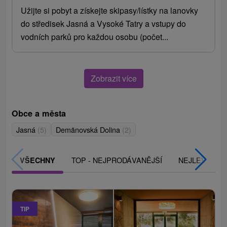
Užijte si pobyt a získejte skipasy/lístky na lanovky
do středisek Jasná a Vysoké Tatry a vstupy do
vodních parků pro každou osobu (počet...
Zobrazit více
Obce a města
Jasná
(5)
Demänovská Dolina
(2)
TOP - NEJPRODÁVANĚJŠÍ
NEJLEVNĚJŠ
VŠECHNY
TIP