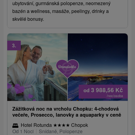
ubytování, gurmánská polopenze, neomezený
bazén a wellness, masáže, peelingy, drinky a
skvělé bonusy.
3.
3 988,56
Kč
od
/noc/osoba
Zážitková noc na vrcholu Chopku: 4-chodová
večeře, Prosecco, lanovky a aquaparky v ceně
Hotel Rotunda
★
★
★
★
Chopok
Od 1 Noci
Snídaně, Polopenze