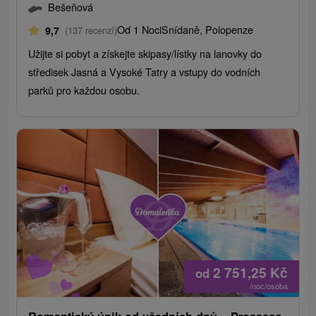
Bešeňová
Od 1 Noci
Snídaně, Polopenze
9,7
(137 recenzí)
Užijte si pobyt a získejte skipasy/lístky na lanovky do
středisek Jasná a Vysoké Tatry a vstupy do vodních
parků pro každou osobu.
2 751,25
Kč
od
/noc/osoba