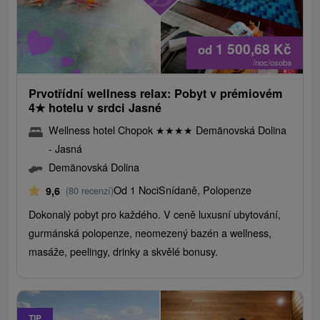
1 500,68
Kč
od
/noc/osoba
Prvotřídní wellness relax: Pobyt v prémiovém
4
★
hotelu v srdci Jasné
Wellness hotel Chopok
★
★
★
★
Demänovská Dolina
- Jasná
Demänovská Dolina
Od 1 Noci
Snídaně, Polopenze
9,6
(80 recenzí)
Dokonalý pobyt pro každého. V ceně luxusní ubytování,
gurmánská polopenze, neomezený bazén a wellness,
masáže, peelingy, drinky a skvělé bonusy.
TIP