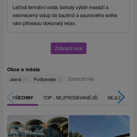
Léčivá termální voda, bohatý výběr masáží a
neomezený vstup do bazénů a saunového světa
vám přinesou dokonalý relax.
Zobrazit více
Obce a města
Zobrazit vše
Jasná
(5)
Podbanské
(2)
TOP - NEJPRODÁVANĚJŠÍ
NEJLEVNĚJŠ
VŠECHNY