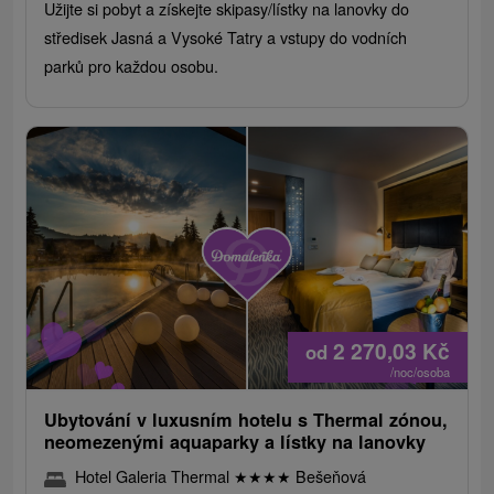
Užijte si pobyt a získejte skipasy/lístky na lanovky do
středisek Jasná a Vysoké Tatry a vstupy do vodních
parků pro každou osobu.
2 270,03
Kč
od
/noc/osoba
Ubytování v luxusním hotelu s Thermal zónou,
neomezenými aquaparky a lístky na lanovky
Hotel Galeria Thermal
★
★
★
★
Bešeňová