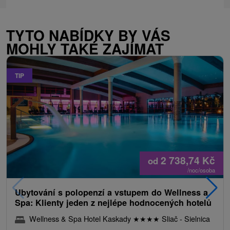
TYTO NABÍDKY BY VÁS
MOHLY TAKÉ ZAJÍMAT
TIP
2 738,74
Kč
od
/noc/osoba
Ubytování s polopenzí a vstupem do Wellness a
Spa: Klienty jeden z nejlépe hodnocených hotelů
Wellness & Spa Hotel Kaskady
★
★
★
★
Sliač - Sielnica