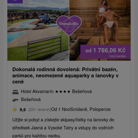
1 786,06
Kč
od
/noc/osoba
Dokonalá rodinná dovolená: Privátní bazén,
animace, neomezené aquaparky a lanovky v
ceně
Hotel Akvamarín
★
★
★
★
Bešeňová
Bešeňová
Od 1 Noci
Snídaně, Polopenze
9,6
(231 recenzí)
Užijte si pobyt a získejte skipasy/lístky na lanovky do
středisek Jasná a Vysoké Tatry a vstupy do vodních
parků pro každou osobu.