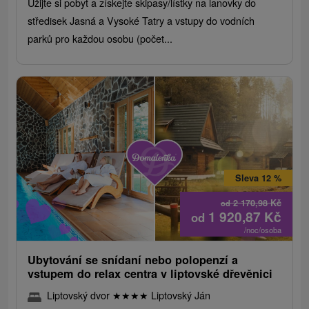
Užijte si pobyt a získejte skipasy/lístky na lanovky do
středisek Jasná a Vysoké Tatry a vstupy do vodních
parků pro každou osobu (počet...
Sleva 12 %
2 170,98
Kč
od
1 920,87
Kč
od
/noc/osoba
Ubytování se snídaní nebo polopenzí a
vstupem do relax centra v liptovské dřevěnici
Liptovský dvor
★
★
★
★
Liptovský Ján