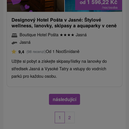
1 596,22
Kč
od
/noc/osoba
Designový Hotel Pošta v Jasné: Štylové
wellness, lanovky, skipasy a aquaparky v ceně
Boutique Hotel Pošta
★
★
★
★
Jasná
Jasná
Od 1 Noci
Snídaně
9,4
(98 recenzí)
Užijte si pobyt a získejte skipasy/lístky na lanovky do
středisek Jasná a Vysoké Tatry a vstupy do vodních
parků pro každou osobu.
následující
1
2