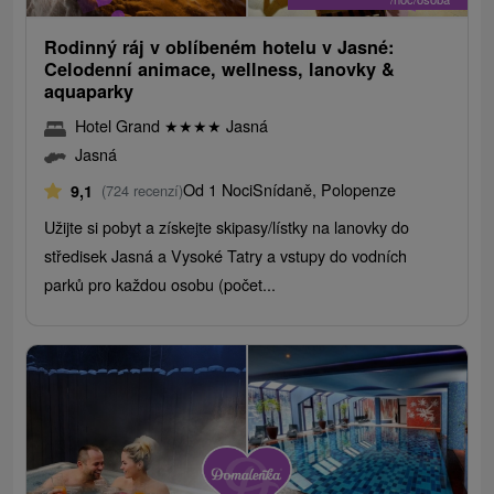
Rodinný ráj v oblíbeném hotelu v Jasné:
Celodenní animace, wellness, lanovky &
aquaparky
Hotel Grand
★
★
★
★
Jasná
Jasná
Od 1 Noci
Snídaně, Polopenze
9,1
(724 recenzí)
Užijte si pobyt a získejte skipasy/lístky na lanovky do
středisek Jasná a Vysoké Tatry a vstupy do vodních
parků pro každou osobu (počet...