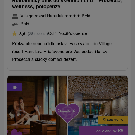
Romantický únik od všedních dnů – Prosecco,
wellness, polopenze
Village resort Hanuliak
★
★
★
★
Belá
Belá
Od 1 Noci
Polopenze
8,6
(28 recenzí)
Překvapte nebo přijďte oslavit vaše výročí do Village
resort Hanuliak. Připraveno pro Vás budou i láhev
Prosecca a sladký domácí dezert.
TIP
Sleva 32 %
2 363,57
Kč
od