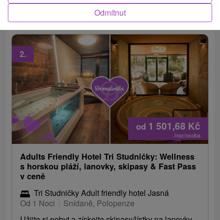
láhev Prosecca a sladký domácí dezert.
Odmítnut
2.
1 501,68
Kč
od
/noc/osoba
Adults Friendly Hotel Tri Studničky: Wellness
s horskou pláží, lanovky, skipasy & Fast Pass
v ceně
Tri Studničky Adult friendly hotel Jasná
Od 1 Noci
Snídaně, Polopenze
Užijte si pobyt a získejte skipasy/lístky na lanovky