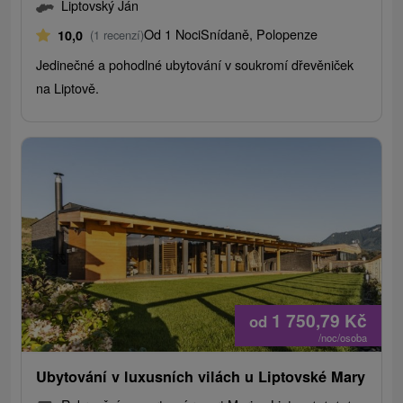
Liptovský Ján
Od 1 Noci
Snídaně, Polopenze
10,0
(1 recenzí)
Jedinečné a pohodlné ubytování v soukromí dřevěniček
na Liptově.
1 750,79
Kč
od
/noc/osoba
Ubytování v luxusních vilách u Liptovské Mary