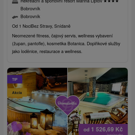
Rekreační a sportovní resort Marina Liptov
★
★
★
★
Bobrovník
Bobrovník
Od 1 Noci
Bez Stravy, Snídaně
Neomezené fitness, čajový servis, wellness vybavení
(župan, pantofle), kosmetika Botanica. Doplňkové služby
jako loděnice, restaurace a wellness.
TIP
Akcia
1 526,69
Kč
od
/noc/osoba