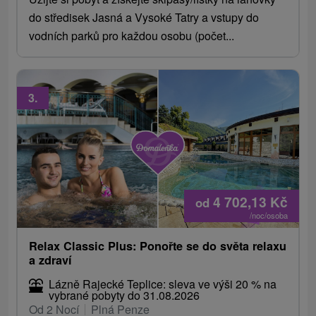
do středisek Jasná a Vysoké Tatry a vstupy do
vodních parků pro každou osobu (počet...
3.
4 702,13
Kč
od
/noc/osoba
Relax Classic Plus: Ponořte se do světa relaxu
a zdraví
Lázně Rajecké Teplice: sleva ve výši 20 % na
vybrané pobyty do 31.08.2026
Od 2 Nocí
Plná Penze