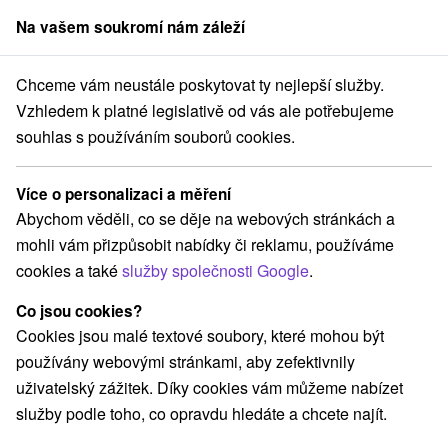
Na vašem soukromí nám záleží
člen skupiny
Sorger
Chceme vám neustále poskytovat ty nejlepší služby.
Pobyty na Slovensku
Romantický víkend pro dva
Žilinský kraj
Vzhledem k platné legislativě od vás ale potřebujeme
souhlas s používáním souborů cookies.
Romantický víkend pro dva Žilinský
kraj
Více o personalizaci a měření
Abychom věděli, co se děje na webových stránkách a
Kategorie
mohli vám přizpůsobit nabídky či reklamu, používáme
cookies a také
služby společnosti Google
.
Všechny kategorie
Pobyty v akci
(37)
Wellness pobyty
Víkendové pobyty
(54)
(53)
Co jsou cookies?
Romantické pobyty
Pobyty pro seniory
(19)
(19)
Cookies jsou malé textové soubory, které mohou být
Rodinné pobyty
(45)
používány webovými stránkami, aby zefektivnily
uživatelský zážitek. Díky cookies vám můžeme nabízet
služby podle toho, co opravdu hledáte a chcete najít.
Vyberte lokalitu nebo termín