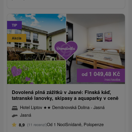
TIP
Akcia
1 049,48
Kč
od
/noc/osoba
Dovolená plná zážitků v Jasné: Finská káď,
tatranské lanovky, skipasy a aquaparky v ceně
Hotel Liptov
★
★
Demänovská Dolina - Jasná
Jasná
Od 1 Noci
Snídaně, Polopenze
8,9
(11 recenzí)