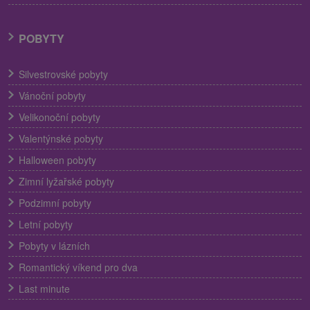
POBYTY
Silvestrovské pobyty
Vánoční pobyty
Velikonoční pobyty
Valentýnské pobyty
Halloween pobyty
Zimní lyžařské pobyty
Podzimní pobyty
Letní pobyty
Pobyty v lázních
Romantický víkend pro dva
Last minute