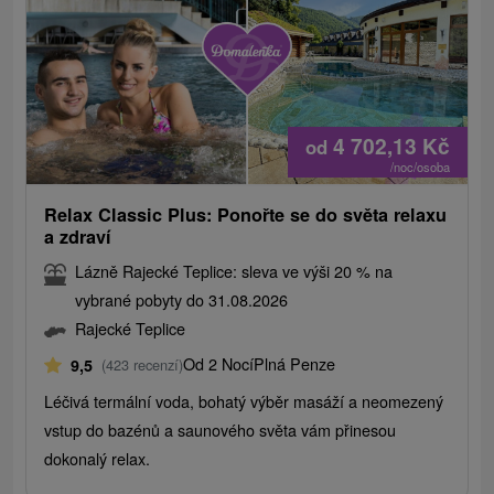
4 702,13
Kč
od
/noc/osoba
Relax Classic Plus: Ponořte se do světa relaxu
a zdraví
Lázně Rajecké Teplice: sleva ve výši 20 % na
vybrané pobyty do 31.08.2026
Rajecké Teplice
Od 2 Nocí
Plná Penze
9,5
(423 recenzí)
Léčivá termální voda, bohatý výběr masáží a neomezený
vstup do bazénů a saunového světa vám přinesou
dokonalý relax.