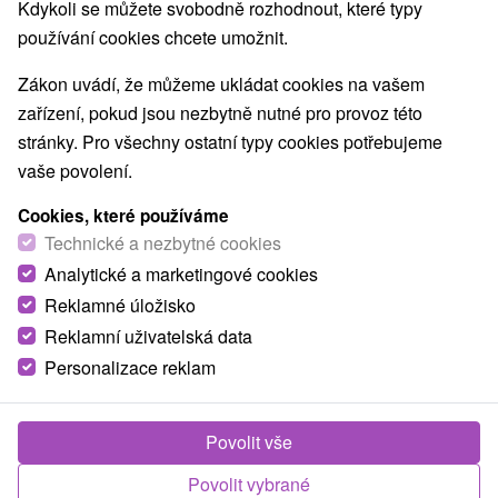
Kdykoli se můžete svobodně rozhodnout, které typy
Nejprodávanější
používání cookies chcete umožnit.
Zákon uvádí, že můžeme ukládat cookies na vašem
1.
zařízení, pokud jsou nezbytně nutné pro provoz této
stránky. Pro všechny ostatní typy cookies potřebujeme
vaše povolení.
Cookies, které používáme
Technické a nezbytné cookies
2 751,25
Kč
Analytické a marketingové cookies
od
/noc/osoba
Reklamné úložisko
Reklamní uživatelská data
Romantický únik od všedních dnů – Prosecco,
wellness, polopenze
Personalizace reklam
Village resort Hanuliak
★
★
★
★
Belá
Od 1 Noci
Polopenze
Povolit vše
Překvapte nebo přijďte oslavit vaše výročí do
Povolit vybrané
Village resort Hanuliak. Připraveno pro Vás budou i