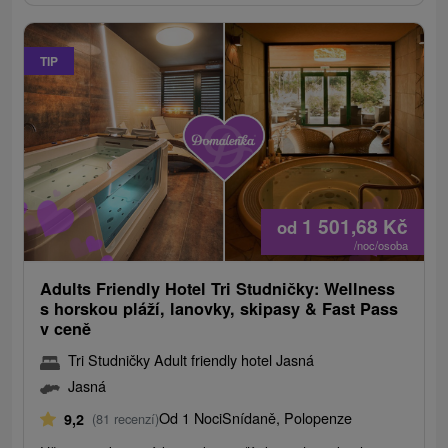
TIP
1 501,68
Kč
od
/noc/osoba
Adults Friendly Hotel Tri Studničky: Wellness
s horskou pláží, lanovky, skipasy & Fast Pass
v ceně
Tri Studničky Adult friendly hotel Jasná
Jasná
Od 1 Noci
Snídaně, Polopenze
9,2
(81 recenzí)