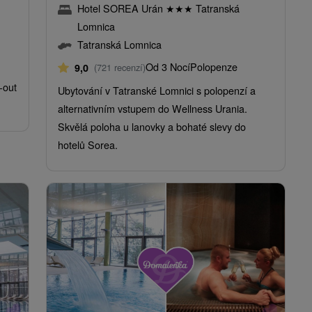
Hotel SOREA Urán
★
★
★
Tatranská
Lomnica
Tatranská Lomnica
Od 3 Nocí
Polopenze
9,0
(721 recenzí)
-out
Ubytování v Tatranské Lomnici s polopenzí a
alternativním vstupem do Wellness Urania.
Skvělá poloha u lanovky a bohaté slevy do
hotelů Sorea.