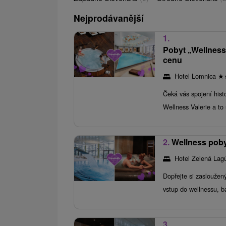
Nejprodávanější
1.
Pobyt „Wellness
cenu
Hotel Lomnica
★
Čeká vás spojení histo
Wellness Valerie a to 
2.
Wellness poby
Hotel Zelená La
Dopřejte si zaslouže
vstup do wellnessu, b
3.