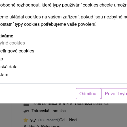
obodně rozhodnout, které typy používání cookies chcete umožni
me ukládat cookies na vašem zařízení, pokud jsou nezbytně nu
TIP
 ostatní typy cookies potřebujeme vaše povolení.
žíváme
ytné cookies
ketingové cookies
ko
Kč
1 820,86
Kč
od
lská data
osoba
/noc/osoba
klam
Pobyt „Wellness & Art“ v Hotelu
na
Lomnice: 5
★
luxus za speciální
Odmítnut
Povolit vy
cenu
Hotel Lomnica
★
★
★
★
Tatranská Lomnica
Tatranská Lomnica
Od 1 Noci
9,7
(168 recenzí)
Snídaně, Polopenze