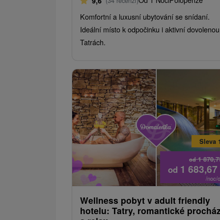
9,6
(34 recenzí)
Komfortní a luxusní ubytování se snídaní.
Ideální místo k odpočinku i aktivní dovolenou
Tatrách.
Sleva 
1 870,
od
1 683,67
od
/noc/
Wellness pobyt v adult friendly
hotelu: Tatry, romantické prochá