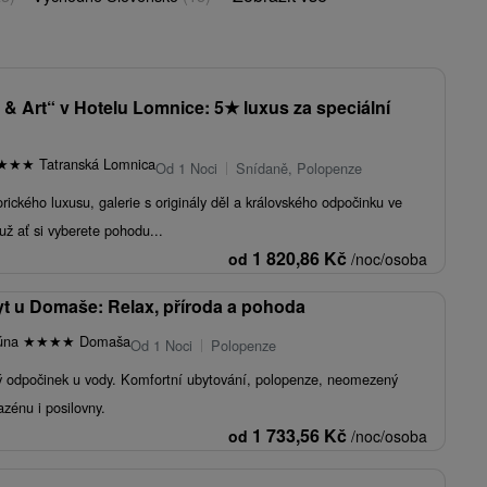
 & Art“ v Hotelu Lomnice: 5
★
luxus za speciální
★
★
★
Tatranská Lomnica
Od 1 Noci
Snídaně, Polopenze
rického luxusu, galerie s originály děl a královského odpočinku ve
už ať si vyberete pohodu...
1 820,86
Kč
od
/noc/osoba
t u Domaše: Relax, příroda a pohoda
gúna
★
★
★
★
Domaša
Od 1 Noci
Polopenze
ný odpočinek u vody. Komfortní ubytování, polopenze, neomezený
azénu i posilovny.
1 733,56
Kč
od
/noc/osoba