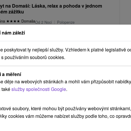
t na Domaši: Láska, relax a pohoda v jednom
ém zážitku
gúna
★
★
★
★
Domaša
Od 2 Nocí
Polopenze
tování, chutnou polopenzi, neomezený wellness a bazén, romantickou
 nám záleží
 sektu na uvítanou a masáž pro oba.
2 756,23
Kč
od
/noc/osoba
poskytovat ty nejlepší služby. Vzhledem k platné legislativě o
 s používáním souborů cookies.
Zobrazit více
i a měření
e děje na webových stránkách a mohli vám přizpůsobit nabídky
 také
služby společnosti Google
.
ca
(3)
Ždiar
(2)
Starý Smokovec
(2)
Veľká Lomnica
(1)
xtové soubory, které mohou být používány webovými stránkami, 
 Díky cookies vám můžeme nabízet služby podle toho, co opravd
NEJLEVNĚJŠÍ
NEJDRAŽŠÍ
PODLE HODNOCENÍ