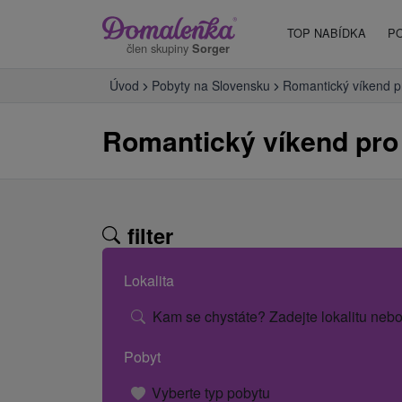
TOP NABÍDKA
P
člen skupiny
Sorger
Úvod
Pobyty na Slovensku
Romantický víkend p
Romantický víkend pro
filter
Lokalita
Kam se chystáte? Zadejte lokalitu nebo
Pobyt
Vyberte typ pobytu