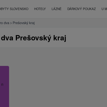
OBYTY SLOVENSKO
HOTELY
LÁZNĚ
DÁRKOVÝ POUKAZ
U 
ro dva
Prešovský kraj
 dva Prešovský kraj
 název hotelu.