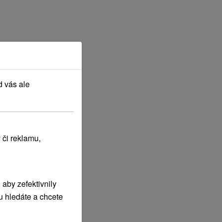
d vás ale
 či reklamu,
aby zefektivnily
u hledáte a chcete