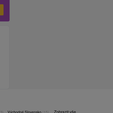
Zobrazit vše
23)
Východné Slovensko
(15)