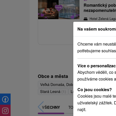
Romantický poby
nezapomenuteln
Hotel Zelená La
Užijte si stylové uby
Na vašem soukromí
výzdobu pokoje, láhev
Chceme vám neustále 
potřebujeme souhlas
Více o personalizac
Abychom věděli, co s
Obce a města
používáme cookies a
Veľká Domaša, Dobrá
(3)
Tatranská Lomni
Co jsou cookies?
Stará Lesná
(1)
Lučivná
(1)
Cookies jsou malé te
uživatelský zážitek.
TOP - NEJPRODÁVANĚJŠÍ
VŠECHNY
najít.