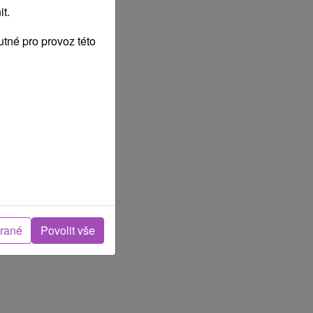
t.
tné pro provoz této
brané
Povolit vše