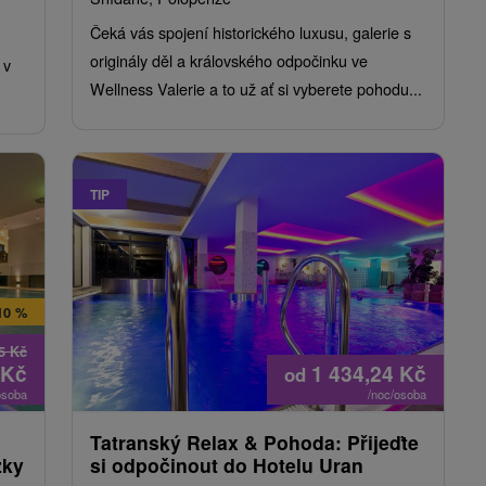
Čeká vás spojení historického luxusu, galerie s
originály děl a královského odpočinku ve
 v
Wellness Valerie a to už ať si vyberete pohodu...
TIP
10 %
75
Kč
Kč
1 434,24
Kč
od
osoba
/noc/osoba
Tatranský Relax & Pohoda: Přijeďte
zky
si odpočinout do Hotelu Uran