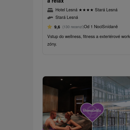
a relax
Hotel Lesná
★
★
★
★
Stará Lesná
Stará Lesná
Od 1 Noci
Snídaně
9,6
(130 recenzí)
Vstup do wellness, fitness a exteriérové work
zóny.