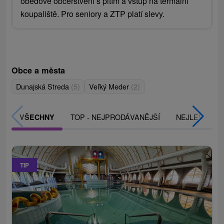
obědové občerstvení s pitím a vstup na termální
koupaliště. Pro seniory a ZTP platí slevy.
Obce a města
Dunajská Streda
(5)
Veľký Meder
(2)
TOP - NEJPRODÁVANĚJŠÍ
NEJLEVNĚJŠ
VŠECHNY
TIP