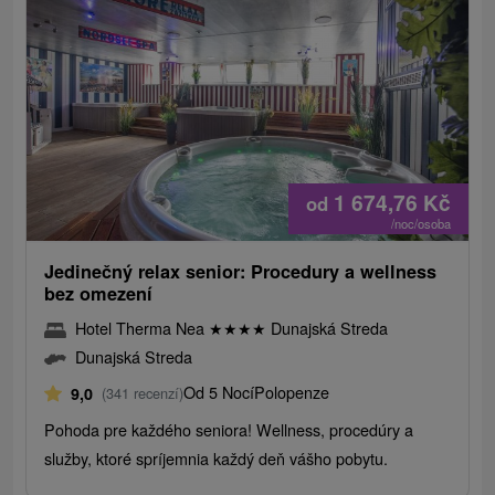
1 674,76
Kč
od
/noc/osoba
Jedinečný relax senior: Procedury a wellness
bez omezení
Hotel Therma Nea
★
★
★
★
Dunajská Streda
Dunajská Streda
Od 5 Nocí
Polopenze
9,0
(341 recenzí)
Pohoda pre každého seniora! Wellness, procedúry a
služby, ktoré spríjemnia každý deň vášho pobytu.