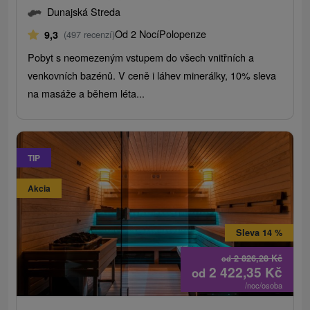
Dunajská Streda
Od 2 Nocí
Polopenze
9,3
(497 recenzí)
Pobyt s neomezeným vstupem do všech vnitřních a
venkovních bazénů. V ceně i láhev minerálky, 10% sleva
na masáže a během léta...
TIP
Akcia
Sleva 14 %
2 826,28
Kč
od
2 422,35
Kč
od
/noc/osoba