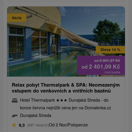
Akcia
Sleva 14 %
2 801,27
Kč
od
2 401,09
Kč
od
/noc/osoba
Relax pobyt Thermalpark & ​​SPA: Neomezeným
vstupem do venkovních a vnitřních bazénů
Hotel Thermalpark
★
★
★
Dunajská Streda - do
konce června nejnižší cena jen na Domalenka.cz
Dunajská Streda
Od 2 Nocí
Polopenze
9,3
(497 recenzí)