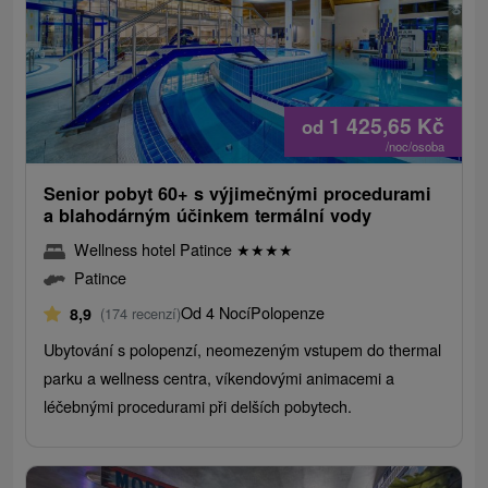
1 425,65
Kč
od
/noc/osoba
Senior pobyt 60+ s výjimečnými procedurami
a blahodárným účinkem termální vody
Wellness hotel Patince
★
★
★
★
Patince
Od 4 Nocí
Polopenze
8,9
(174 recenzí)
Ubytování s polopenzí, neomezeným vstupem do thermal
parku a wellness centra, víkendovými animacemi a
léčebnými procedurami při delších pobytech.