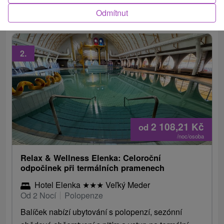
pobytech.
Odmítnut
2.
2 108,21
Kč
od
/noc/osoba
Relax & Wellness Elenka: Celoroční
odpočinek při termálních pramenech
Hotel Elenka
★
★
★
Veľký Meder
Od 2 Nocí
Polopenze
Balíček nabízí ubytování s polopenzí, sezónní