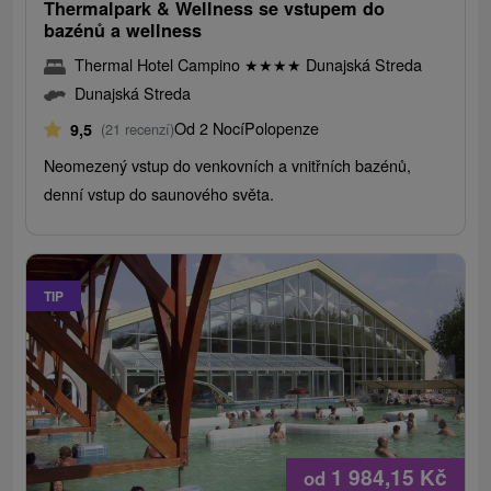
Thermalpark & ​​Wellness se vstupem do
bazénů a wellness
Thermal Hotel Campino
★
★
★
★
Dunajská Streda
Dunajská Streda
Od 2 Nocí
Polopenze
9,5
(21 recenzí)
Neomezený vstup do venkovních a vnitřních bazénů,
denní vstup do saunového světa.
TIP
1 984,15
Kč
od