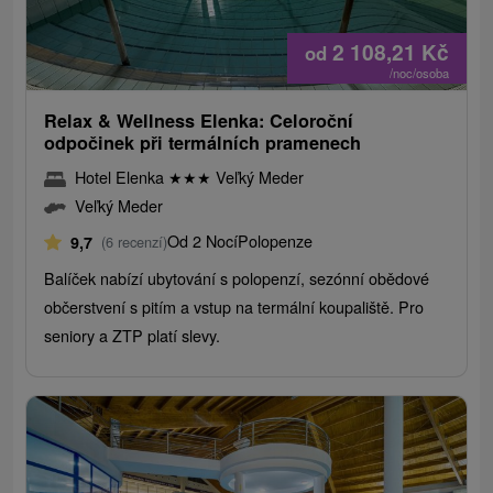
2 108,21
Kč
od
/noc/osoba
Relax & Wellness Elenka: Celoroční
odpočinek při termálních pramenech
Hotel Elenka
★
★
★
Veľký Meder
Veľký Meder
Od 2 Nocí
Polopenze
9,7
(6 recenzí)
Balíček nabízí ubytování s polopenzí, sezónní obědové
občerstvení s pitím a vstup na termální koupaliště. Pro
seniory a ZTP platí slevy.