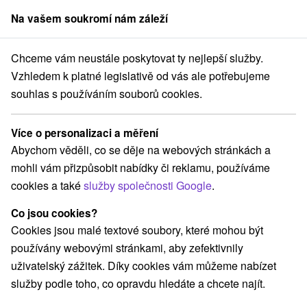
Na vašem soukromí nám záleží
člen skupiny
Sorger
Chceme vám neustále poskytovat ty nejlepší služby.
Pobyty na Slovensku
Pobyty pro seniory
Podunajsko
Vzhledem k platné legislativě od vás ale potřebujeme
souhlas s používáním souborů cookies.
Pobyty pro seniory Podunajsko
Více o personalizaci a měření
Kategorie
Abychom věděli, co se děje na webových stránkách a
mohli vám přizpůsobit nabídky či reklamu, používáme
Všechny kategorie
Pobyty v akci
(6)
cookies a také
služby společnosti Google
.
Wellness pobyty
Víkendové pobyty
(19)
(14)
Romantické pobyty
Pobyty pro seniory
(4)
(8)
Co jsou cookies?
Rodinné pobyty
(12)
Cookies jsou malé textové soubory, které mohou být
používány webovými stránkami, aby zefektivnily
uživatelský zážitek. Díky cookies vám můžeme nabízet
Vyberte lokalitu nebo termín
služby podle toho, co opravdu hledáte a chcete najít.