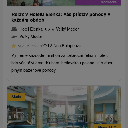
/noc/osoba
Relax v Hotelu Elenka: Váš přístav pohody v
každém období
Hotel Elenka
★
★
★
Veľký Meder
Veľký Meder
Od 2 Nocí
Polopenze
9,7
(6 recenzí)
Vyměňte každodenní shon za celoroční relax v hotelu,
kde vás přivítáme drinkem, královskou polopenzí a dnem
plným bazénové pohody.
Akcia
Sleva 14 %