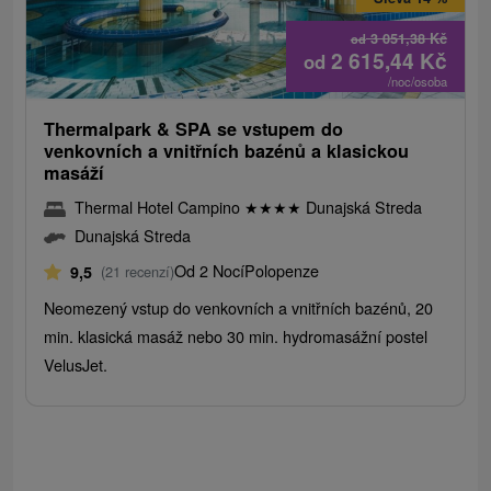
3 051,38
Kč
od
2 615,44
Kč
od
/noc/osoba
Thermalpark & ​​SPA se vstupem do
venkovních a vnitřních bazénů a klasickou
masáží
Thermal Hotel Campino
★
★
★
★
Dunajská Streda
Dunajská Streda
Od 2 Nocí
Polopenze
9,5
(21 recenzí)
Neomezený vstup do venkovních a vnitřních bazénů, 20
min. klasická masáž nebo 30 min. hydromasážní postel
VelusJet.