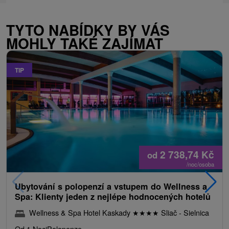
TYTO NABÍDKY BY VÁS
MOHLY TAKÉ ZAJÍMAT
TIP
2 738,74
Kč
od
/noc/osoba
Ubytování s polopenzí a vstupem do Wellness a
Spa: Klienty jeden z nejlépe hodnocených hotelů
Wellness & Spa Hotel Kaskady
★
★
★
★
Sliač - Sielnica
Od 1 Noci
Polopenze