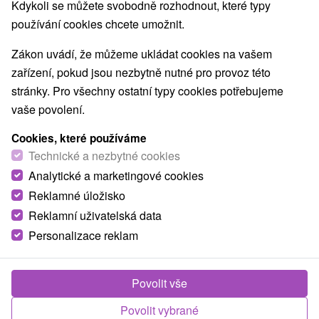
Nejprodávanější
Kdykoli se můžete svobodně rozhodnout, které typy
používání cookies chcete umožnit.
1.
Zákon uvádí, že můžeme ukládat cookies na vašem
zařízení, pokud jsou nezbytně nutné pro provoz této
stránky. Pro všechny ostatní typy cookies potřebujeme
vaše povolení.
Cookies, které používáme
1 425,65
Kč
od
Technické a nezbytné cookies
/noc/osoba
Analytické a marketingové cookies
Reklamné úložisko
Senior pobyt 60+ s výjimečnými procedurami
a blahodárným účinkem termální vody
Reklamní uživatelská data
Personalizace reklam
Wellness hotel Patince
★
★
★
★
Od 4 Nocí
Polopenze
Ubytování s polopenzí, neomezeným vstupem do
Povolit vše
thermal parku a wellness centra, víkendovými
Povolit vybrané
animacemi a léčebnými procedurami při delších