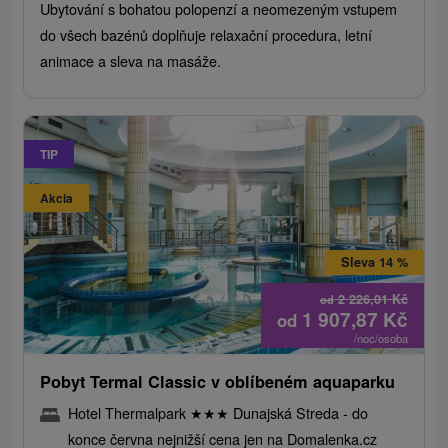
Ubytování s bohatou polopenzí a neomezeným vstupem
do všech bazénů doplňuje relaxační procedura, letní
animace a sleva na masáže.
TIP
Akcia
Sleva 14 %
2 226,01
Kč
od
1 907,87
Kč
od
/noc/osoba
Pobyt Termal Classic v oblíbeném aquaparku
Hotel Thermalpark
★
★
★
Dunajská Streda - do
konce června nejnižší cena jen na Domalenka.cz