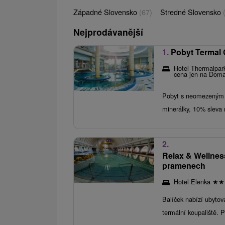
Západné Slovensko
(67)
Stredné Slovensko
Nejprodávanější
1.
Pobyt Termal 
Hotel Thermalpa
cena jen na Doma
Pobyt s neomezeným v
minerálky, 10% sleva
2.
Relax & Wellnes
pramenech
Hotel Elenka
★
★
Balíček nabízí ubytov
termální koupaliště. P