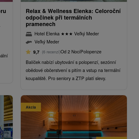
eru
Relax & Wellness Elenka: Celoroční
odpočinek při termálních
pramenech
r
Hotel Elenka
★
★
★
Veľký Meder
Veľký Meder
Od 2 Nocí
Polopenze
9,7
(6 recenzí)
ální
Balíček nabízí ubytování s polopenzí, sezónní
obědové občerstvení s pitím a vstup na termální
koupaliště. Pro seniory a ZTP platí slevy.
Akcia