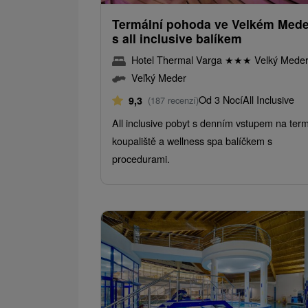
Termální pohoda ve Velkém Med
s all inclusive balíkem
Hotel Thermal Varga
★
★
★
Velký Mede
Veľký Meder
Od 3 Nocí
All Inclusive
9,3
(187 recenzí)
All inclusive pobyt s denním vstupem na term
koupaliště a wellness spa balíčkem s
procedurami.