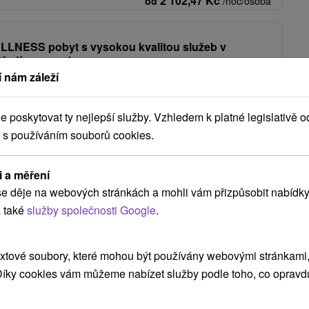
2 102,47
Kč
od
/noc/osoba
LLNESS pobyt s vysokou kvalitou služeb v
středí aquaparku
 nám záleží
rk
★
★
★
Dunajská Streda - do konce června nejnižší
Od 2 Nocí
lenka.cz
Polopenze
poskytovat ty nejlepší služby. Vzhledem k platné legislativě o
polopenze formou bufetu, neomezený vstup do bazénů a denní vstup
 s používáním souborů cookies.
V létě nechybí bohatý animační program.
2 201,99
Kč
od
/noc/osoba
i a měření
e děje na webových stránkách a mohli vám přizpůsobit nabídky
Zobrazit více
 také
služby společnosti Google
.
xtové soubory, které mohou být používány webovými stránkami, 
eder
(5)
Štúrovo
(1)
Patince
(1)
Belá
(1)
 Díky cookies vám můžeme nabízet služby podle toho, co opravd