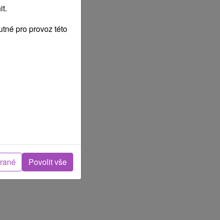
t.
tné pro provoz této
brané
Povolit vše