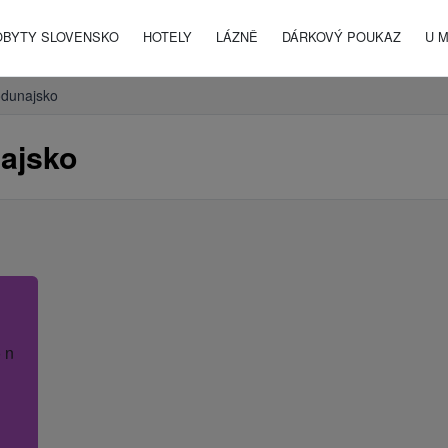
OBYTY SLOVENSKO
HOTELY
LÁZNĚ
DÁRKOVÝ POUKAZ
U 
dunajsko
ajsko
 název hotelu.