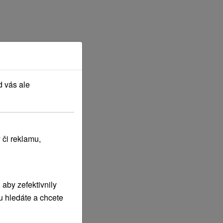
d vás ale
 či reklamu,
aby zefektivnily
u hledáte a chcete