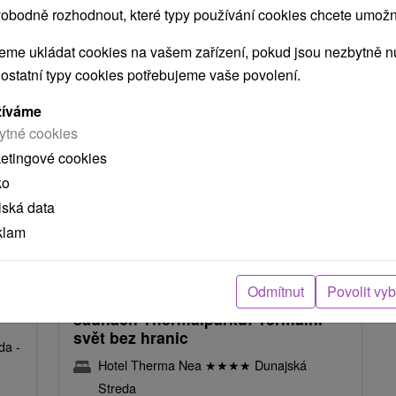
NEJLEVNĚJŠÍ
NEJDRAŽŠÍ
PODLE HODNOCENÍ
obodně rozhodnout, které typy používání cookies chcete umožni
me ukládat cookies na vašem zařízení, pokud jsou nezbytně nu
 ostatní typy cookies potřebujeme vaše povolení.
žíváme
ytné cookies
ketingové cookies
ko
14 %
lská data
95
Kč
klam
Kč
2 118,93
Kč
od
osoba
/noc/osoba
Odmítnut
Povolit vy
m
Neomezený relax ve vodě a
saunách Thermalparku: Termální
svět bez hranic
da -
Hotel Therma Nea
★
★
★
★
Dunajská
Streda