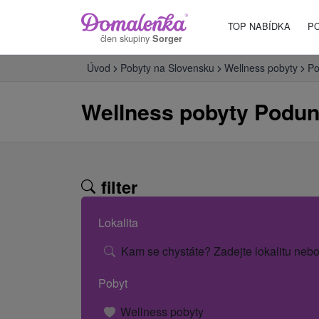
TOP NABÍDKA
P
člen skupiny
Sorger
Úvod
Pobyty na Slovensku
Wellness pobyty
Po
Wellness pobyty Podun
filter
Lokalita
Kam se chystáte? Zadejte lokalitu nebo
Pobyt
Wellness pobyty