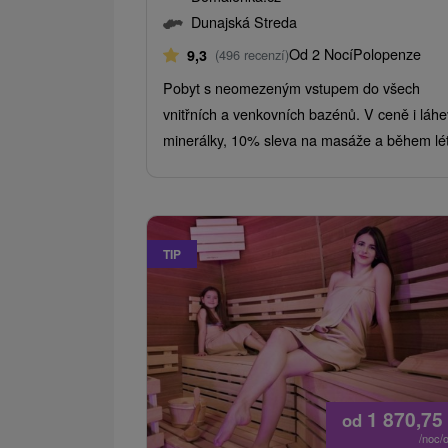
Dunajská Streda
Od 2 Nocí
Polopenze
9,3
(496 recenzí)
Pobyt s neomezeným vstupem do všech
vnitřních a venkovních bazénů. V ceně i láhe
minerálky, 10% sleva na masáže a během lét
TIP
1 870,75
od
/noc/