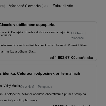
Zobrazit vše
(89)
Východné Slovensko
(61)
Classic v oblíbeném aquaparku
rk
★
★
★
Dunajská Streda - do konce června nejnižší
Od 2 Nocí
lenka.cz
Polopenze
stupem do všech vnitřních a venkovních bazénů. V ceně i láhev
 na masáže a během léta...
1 902,67
Kč
od
/noc/osoba
s Elenka: Celoroční odpočinek při termálních
★
Veľký Meder
Od 2 Nocí
Polopenze
ání s polopenzí, sezónní obědové občerstvení s pitím a vstup na
ro seniory a ZTP platí slevy.