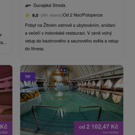
Dunajská Streda
Od 2 Nocí
Polopenze
9,0
(341 recenzí)
Pobyt na Žitném ostrově s ubytováním, snídaní
a večeří v indonéské restauraci. V ceně volný
v
vstup do bazénového a saunového světa a vstup
a...
do fitness.
TIP
Kč
2 102,47
Kč
od
osoba
/noc/osoba