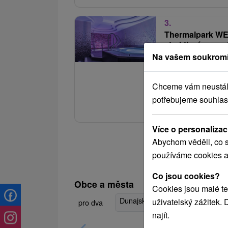
3.
Thermalpark WE
atraktivním pro
Na vašem soukromí
Hotel Thermalpa
cena jen na Doma
Chceme vám neustále 
Součástí balíčku je 
potřebujeme souhlas
do saunového světa. 
Více o personalizac
Abychom věděli, co s
používáme cookies a
Co jsou cookies?
Obce a města
Cookies jsou malé te
Dunajská Streda
(11)
Veľký M
uživatelský zážitek.
pro dva
najít.