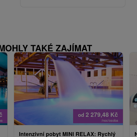
 MOHLY TAKÉ ZAJÍMAT
č
2 279,48
Kč
od
ba
/noc/osoba
Intenzivní pobyt MINI RELAX: Rychlý