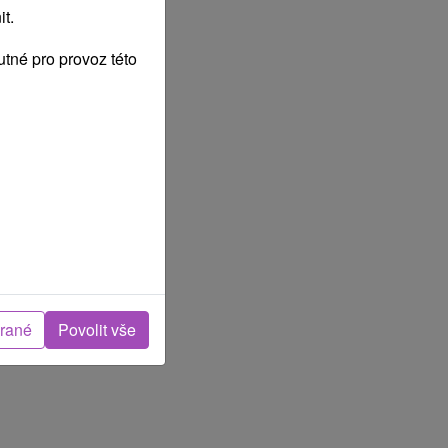
t.
tné pro provoz této
brané
Povolit vše