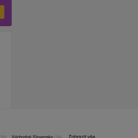
Zobrazit vše
(33)
Východné Slovensko
(24)