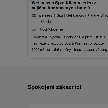
Wellness a Spa: Klienty jeden z
nejlépe hodnocených hotelů
Wellness & Spa Hotel Kaskady
★
★
★
★
Sliač
- Sielnica
Od 1 Noci
Polopenze
Komfortní ubytování s polopenzí a pitím. Užijte si
neomezený vstup do Spa & Wellness o rozloze
3000 m², termální bazény, fitness a saunové zóny
Spokojení zákazníci