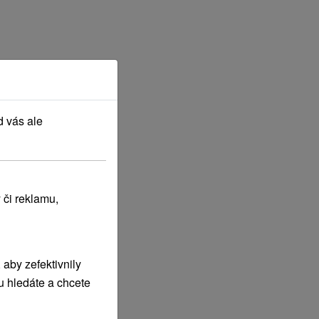
d vás ale
 či reklamu,
aby zefektivnily
u hledáte a chcete