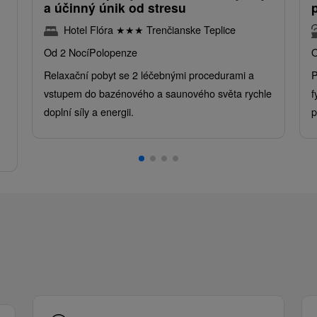
a účinný únik od stresu
Hotel Flóra
★
★
★
Trenčianske Teplice
Od 2 Nocí
Polopenze
O
Relaxační pobyt se 2 léčebnými procedurami a
P
vstupem do bazénového a saunového světa rychle
f
doplní síly a energii.
p
.