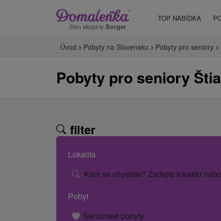
TOP NABÍDKA
P
člen skupiny
Sorger
Úvod
Pobyty na Slovensku
Pobyty pro seniory
Pobyty pro seniory Šti
filter
Lokalita
Kam se chystáte? Zadejte lokalitu nebo
Pobyt
Seniorské pobyty