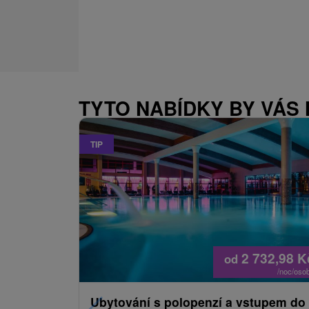
TYTO NABÍDKY BY VÁS
TIP
2 732,98
K
od
/noc/oso
Ubytování s polopenzí a vstupem do