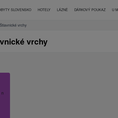
OBYTY SLOVENSKO
HOTELY
LÁZNĚ
DÁRKOVÝ POUKAZ
U 
Štiavnické vrchy
avnické vrchy
 název hotelu.