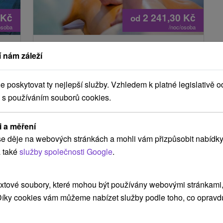
Kč
2 241,30
Kč
od
osoba
/noc/osoba
Seniorský pobyt s procedurami:
 nám záleží
Plná penze, bazén a relaxační
balíček v ceně
poskytovat ty nejlepší služby. Vzhledem k platné legislativě o
Hotel Hviezda
★
★
★
Dudince
 s používáním souborů cookies.
Dudince
Od 2 Nocí
9,2
(517 recenzí)
em
i a měření
Polopenze, Plná Penze
e děje na webových stránkách a mohli vám přizpůsobit nabídky
Užijete si neomezený bazén, fitness, denní vstup
 také
služby společnosti Google
.
do saunového světa a balíček relaxačních
procedur, bezplatná kola i nordic walking.
xtové soubory, které mohou být používány webovými stránkami, 
 Díky cookies vám můžeme nabízet služby podle toho, co opravd
Akcia