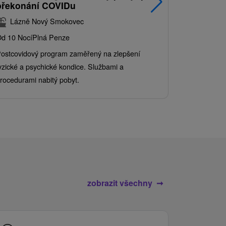
překonání COVIDu
pobyt s
balíkem 
Lázně Nový Smokovec
Grand 
d 10 Nocí
Plná Penze
Od 2 Nocí
Al
ostcovidový program zaměřený na zlepšení
Užijte si pe
yzické a psychické kondice. Službami a
kde se skvěl
rocedurami nabitý pobyt.
služby pro c
zobrazit všechny