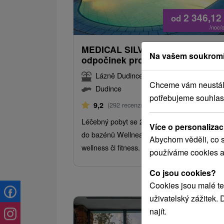
2 346,12
od
/noc/
MEDICAL SILVER: Lázeňský
Na vašem soukromí
odpočinek pro zdravější zítra
Lázně Dudince
Chceme vám neustále 
Dudince
potřebujeme souhlas
Od 4 Nocí
Polopenze
9,2
(292 recenzí)
Léčebný pobyt se 2 procedurami/noc, vstup
Více o personalizac
do bazénů Wellnea a bonusovými vstupy do
Abychom věděli, co s
wellness či fitness.
používáme cookies a
Co jsou cookies?
Cookies jsou malé te
uživatelský zážitek.
najít.