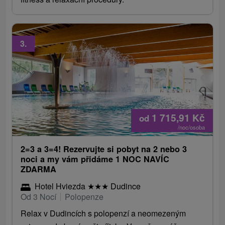
3.
1 715,91
Kč
od
/noc/osoba
2=3 a 3=4! Rezervujte si pobyt na 2 nebo 3
noci a my vám přidáme 1 NOC NAVÍC
ZDARMA
Hotel Hviezda
★
★
★
Dudince
Od 3 Nocí
Polopenze
Relax v Dudincích s polopenzí a neomezeným