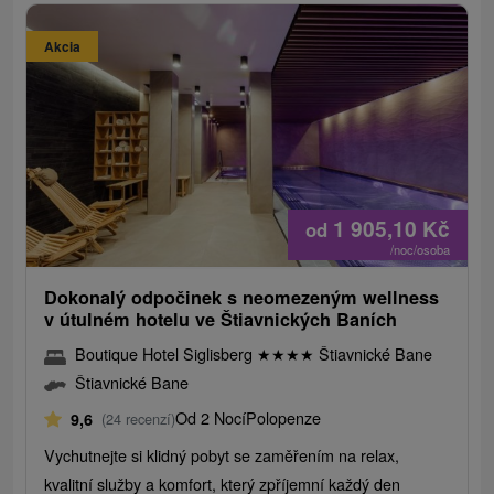
Akcia
1 905,10
Kč
od
/noc/osoba
Dokonalý odpočinek s neomezeným wellness
v útulném hotelu ve Štiavnických Baních
Boutique Hotel Siglisberg
★
★
★
★
Štiavnické Bane
Štiavnické Bane
Od 2 Nocí
Polopenze
9,6
(24 recenzí)
Vychutnejte si klidný pobyt se zaměřením na relax,
kvalitní služby a komfort, který zpříjemní každý den