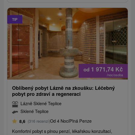
TIP
1 971,74
Kč
od
/noc/osoba
Oblíbený pobyt Lázně na zkoušku: Léčebný
pobyt pro zdraví a regeneraci
Lázně Sklené Teplice
Sklené Teplice
Od 4 Nocí
Plná Penze
8,6
(316 recenzí)
Komfortní pobyt s plnou penzí, lékařskou konzultací,