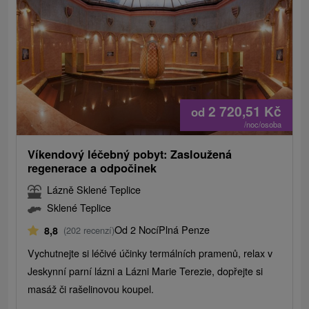
2 720,51
Kč
od
/noc/osoba
Víkendový léčebný pobyt: Zasloužená
regenerace a odpočinek
Lázně Sklené Teplice
Sklené Teplice
Od 2 Nocí
Plná Penze
8,8
(202 recenzí)
Vychutnejte si léčivé účinky termálních pramenů, relax v
Jeskynní parní lázni a Lázni Marie Terezie, dopřejte si
masáž či rašelinovou koupel.