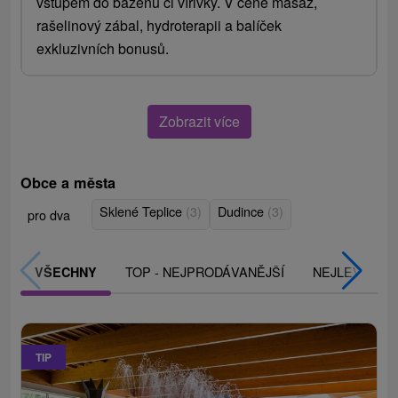
vstupem do bazénu či vířivky. V ceně masáž,
rašelinový zábal, hydroterapii a balíček
exkluzivních bonusů.
Zobrazit více
Obce a města
Sklené Teplice
(3)
Dudince
(3)
pro dva
TOP - NEJPRODÁVANĚJŠÍ
NEJLEVNĚJŠ
VŠECHNY
TIP