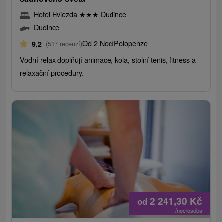
Hotel Hviezda
★
★
★
Dudince
Dudince
Od 2 Nocí
Polopenze
9,2
(517 recenzí)
Vodní relax doplňují animace, kola, stolní tenis, fitness a
relaxační procedury.
2 241,30
Kč
od
/noc/osoba