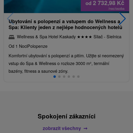
2 732,98
Kč
od
/noc/osoba
Ubytování s polopenzí a vstupem do Wellness a
Spa: Klienty jeden z nejlépe hodnocených hotelů
Wellness & Spa Hotel Kaskady
★
★
★
★
Sliač - Sielnica
Od 1 Noci
Polopenze
Komfortní ubytování s polopenzí a pitím. Užijte si neomezený
vstup do Spa & Wellness o rozloze 3000 m², termální
bazény, fitness a saunové zóny.
Spokojení zákazníci
zobrazit všechny