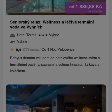
1 886,88
Kč
od
/noc/osoba
Seniorský relax: Wellness a léčivá termální
voda ve Vyhních
Hotel Termál
★
★
★
Vyhne
Vyhne
Od 4 Nocí
Polopenze
9,4
(775 recenzí)
Pobyt s denním vstupem do hotelového wellness světa s
termálními bazény, saunami a solnou inhalací. 1x káva s
koláčkem.