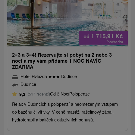
1 715,91
Kč
od
/noc/osoba
2=3 a 3=4! Rezervujte si pobyt na 2 nebo 3
noci a my vám přidáme 1 NOC NAVÍC
ZDARMA
Hotel Hviezda
★
★
★
Dudince
Dudince
Od 3 Nocí
Polopenze
9,2
(517 recenzí)
Relax v Dudincích s polopenzí a neomezeným vstupem
do bazénu či vířivky. V ceně masáž, rašelinový zábal,
hydroterapii a balíček exkluzivních bonusů.