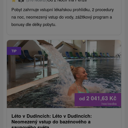
8,6
Pobyt zahrnuje vstupní lékařskou prohlídku, 2 procedury
na noc, neomezený vstup do vody, zážitkový program a
bonusy dle délky pobytu.
TIP
2 041,63
Kč
od
/noc/osoba
Léto v Dudincích: Léto v Dudincích:
Neomezený vstup do bazénového a
saunového světa