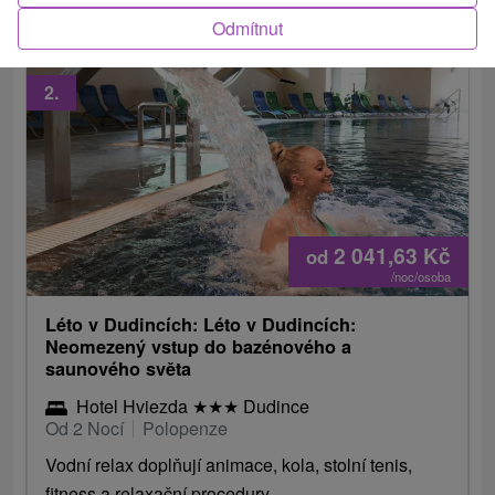
Odmítnut
2.
2 041,63
Kč
od
/noc/osoba
Léto v Dudincích: Léto v Dudincích:
Neomezený vstup do bazénového a
saunového světa
Hotel Hviezda
★
★
★
Dudince
Od 2 Nocí
Polopenze
Vodní relax doplňují animace, kola, stolní tenis,
fitness a relaxační procedury.