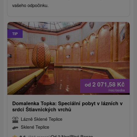
vašeho odpočinku.
TIP
2 071,58
Kč
od
/noc/osoba
Domalenka Topka: Speciální pobyt v lázních v
srdci Štiavnických vrchů
Lázně Sklené Teplice
Sklené Teplice
Od 2 Nocí
Plná Penze
(316 recenzí)