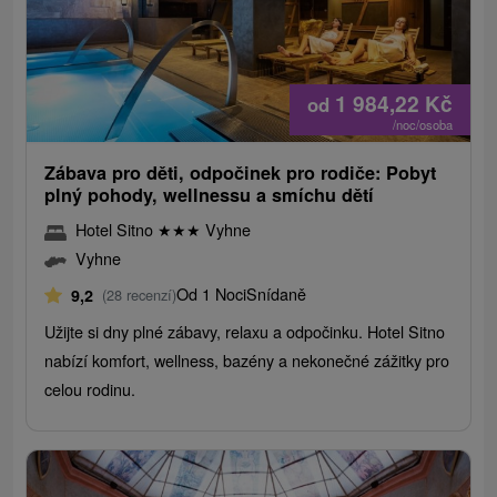
1 984,22
Kč
od
/noc/osoba
Zábava pro děti, odpočinek pro rodiče: Pobyt
plný pohody, wellnessu a smíchu dětí
Hotel Sitno
★
★
★
Vyhne
Vyhne
Od 1 Noci
Snídaně
9,2
(28 recenzí)
Užijte si dny plné zábavy, relaxu a odpočinku. Hotel Sitno
nabízí komfort, wellness, bazény a nekonečné zážitky pro
celou rodinu.