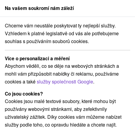
Na vašem soukromí nám záleží
člen skupiny
Sorger
Chceme vám neustále poskytovat ty nejlepší služby.
Pobyty na Slovensku
Pobyty v akci
Štiavnické vrchy
Vzhledem k platné legislativě od vás ale potřebujeme
souhlas s používáním souborů cookies.
Pobyty v akci Štiavnické vrchy
Více o personalizaci a měření
Kategorie
Abychom věděli, co se děje na webových stránkách a
mohli vám přizpůsobit nabídky či reklamu, používáme
Všechny kategorie
Pobyty v akci
(9)
cookies a také
služby společnosti Google
.
Wellness pobyty
Víkendové pobyty
(16)
(17)
Romantické pobyty
Pobyty pro seniory
(4)
(4)
Co jsou cookies?
Rodinné pobyty
(10)
Cookies jsou malé textové soubory, které mohou být
používány webovými stránkami, aby zefektivnily
uživatelský zážitek. Díky cookies vám můžeme nabízet
Vyberte lokalitu nebo termín
služby podle toho, co opravdu hledáte a chcete najít.