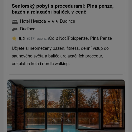
Seniorský pobyt s procedurami: Plná penze,
bazén a relaxační balíček v ceně
Hotel Hviezda
★
★
★
Dudince
Dudince
Od 2 Nocí
Polopenze, Plná Penze
9,2
(517 recenzí)
Užijete si neomezený bazén, fitness, denní vstup do
saunového světa a balíček relaxačních procedur,
bezplatná kola i nordic walking.