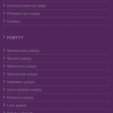
Ochrana osobních údajů
Přihlášení pro hotely
Cookies
POBYTY
Silvestrovské pobyty
Vánoční pobyty
Velikonoční pobyty
Valentýnské pobyty
Halloween pobyty
Zimní lyžařské pobyty
Podzimní pobyty
Letní pobyty
Pobyty v lázních