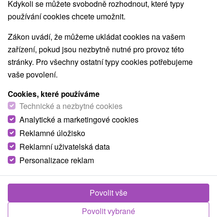
Nejprodávanější
Kdykoli se můžete svobodně rozhodnout, které typy
používání cookies chcete umožnit.
1.
Zákon uvádí, že můžeme ukládat cookies na vašem
zařízení, pokud jsou nezbytně nutné pro provoz této
stránky. Pro všechny ostatní typy cookies potřebujeme
vaše povolení.
Cookies, které používáme
2 720,51
Kč
od
Technické a nezbytné cookies
/noc/osoba
Analytické a marketingové cookies
Reklamné úložisko
Víkendový léčebný pobyt: Zasloužená
regenerace a odpočinek
Reklamní uživatelská data
Personalizace reklam
Lázně Sklené Teplice
Od 2 Nocí
Plná Penze
Vychutnejte si léčivé účinky termálních pramenů,
Povolit vše
relax v Jeskynní parní lázni a Lázni Marie Terezie,
Povolit vybrané
dopřejte si masáž či rašelinovou koupel.