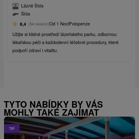
Lázně Štós
Štós
Od 1 Noci
Polopenze
8,4
(54 recenzí)
Užijte si klidné prostředí lázeňského parku, odbornou
lékařskou péči a každodenní léčebné procedury, které
podpoří zdraví i vitalitu.
TYTO NABÍDKY BY VÁS
MOHLY TAKÉ ZAJÍMAT
TIP