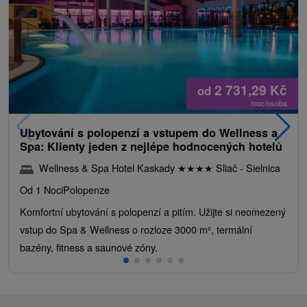
2 731,29
Kč
od
/noc/osoba
Ubytování s polopenzí a vstupem do Wellness a
Spa: Klienty jeden z nejlépe hodnocených hotelů
Wellness & Spa Hotel Kaskady
★
★
★
★
Sliač - Sielnica
Od 1 Noci
Polopenze
Komfortní ubytování s polopenzí a pitím. Užijte si neomezený
vstup do Spa & Wellness o rozloze 3000 m², termální
bazény, fitness a saunové zóny.