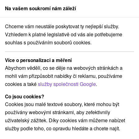
Na vašem soukromí nám záleží
člen skupiny
Sorger
Chceme vám neustále poskytovat ty nejlepší služby.
sku
Pobyty pro seniory
Východné Slovensko
Košický kraj
Štós
Vzhledem k platné legislativě od vás ale potřebujeme
souhlas s používáním souborů cookies.
Pobyty pro seniory Štós
Více o personalizaci a měření
Kategorie
Abychom věděli, co se děje na webových stránkách a
mohli vám přizpůsobit nabídky či reklamu, používáme
Všechny kategorie
Wellness pobyty
(2)
cookies a také
služby společnosti Google
.
Víkendové pobyty
Pobyty pro seniory
(3)
(2)
Co jsou cookies?
Cookies jsou malé textové soubory, které mohou být
Vyberte lokalitu nebo termín
používány webovými stránkami, aby zefektivnily
uživatelský zážitek. Díky cookies vám můžeme nabízet
Nejprodávanější
služby podle toho, co opravdu hledáte a chcete najít.