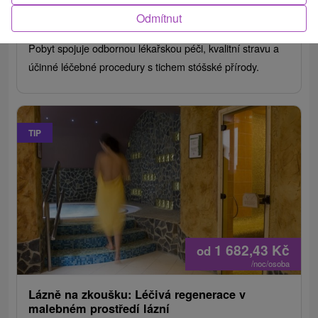
Štós
Odmítnut
Od 1 Noci
Polopenze
8,4
(54 recenzí)
Pobyt spojuje odbornou lékařskou péči, kvalitní stravu a
účinné léčebné procedury s tichem stóšské přírody.
TIP
1 682,43
Kč
od
/noc/osoba
Lázně na zkoušku: Léčivá regenerace v
malebném prostředí lázní