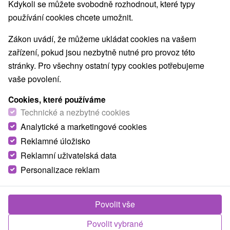
Kdykoli se můžete svobodně rozhodnout, které typy
používání cookies chcete umožnit.
TOP - NEJPRODÁVANĚJŠÍ
NEJLEVNĚJŠ
VŠECHNY
Zákon uvádí, že můžeme ukládat cookies na vašem
zařízení, pokud jsou nezbytně nutné pro provoz této
stránky. Pro všechny ostatní typy cookies potřebujeme
vaše povolení.
Cookies, které používáme
Technické a nezbytné cookies
Analytické a marketingové cookies
Reklamné úložisko
Reklamní uživatelská data
1 931,11
Kč
od
Personalizace reklam
/noc/osoba
Léčebný pobyt KLASIK: Léčivá síla Stóši a
návrat ke zdraví v objetí přírody
Povolit vše
Lázně Štós
Povolit vybrané