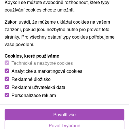
Kdykoli se můžete svobodně rozhodnout, které typy
Nejprodávanější
používání cookies chcete umožnit.
Zákon uvádí, že můžeme ukládat cookies na vašem
zařízení, pokud jsou nezbytně nutné pro provoz této
Obce a města
stránky. Pro všechny ostatní typy cookies potřebujeme
vaše povolení.
Trenčianske Teplice
(4)
Cookies, které používáme
TOP - NEJPRODÁVANĚJŠÍ
NEJLEVNĚJŠ
Technické a nezbytné cookies
VŠECHNY
Analytické a marketingové cookies
Reklamné úložisko
Reklamní uživatelská data
Personalizace reklam
Povolit vše
Povolit vybrané