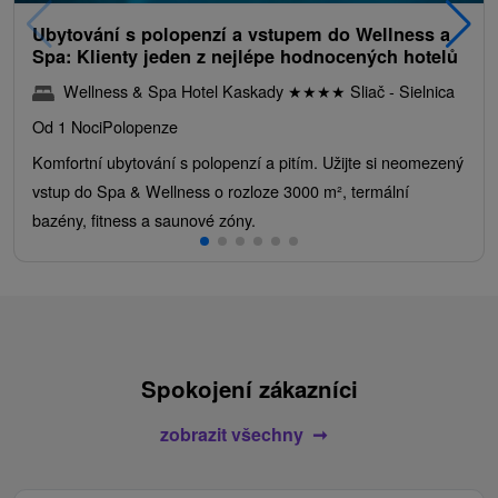
Ubytování s polopenzí a vstupem do Wellness a
Spa: Klienty jeden z nejlépe hodnocených hotelů
Wellness & Spa Hotel Kaskady
★
★
★
★
Sliač - Sielnica
Od 1 Noci
Polopenze
Komfortní ubytování s polopenzí a pitím. Užijte si neomezený
vstup do Spa & Wellness o rozloze 3000 m², termální
bazény, fitness a saunové zóny.
Spokojení zákazníci
zobrazit všechny