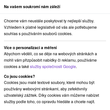
Na vašem soukromí nám záleží
člen skupiny
Sorger
Chceme vám neustále poskytovat ty nejlepší služby.
Pobyty na Slovensku
Pobyty pro seniory
Stredné Považie
Vzhledem k platné legislativě od vás ale potřebujeme
souhlas s používáním souborů cookies.
Pobyty pro seniory Stredné
Považie
Více o personalizaci a měření
Abychom věděli, co se děje na webových stránkách a
Kategorie
mohli vám přizpůsobit nabídky či reklamu, používáme
cookies a také
služby společnosti Google
.
Všechny kategorie
Pobyty v akci
(9)
Wellness pobyty
Víkendové pobyty
(17)
(7)
Co jsou cookies?
Romantické pobyty
Pobyty pro seniory
(2)
(4)
Cookies jsou malé textové soubory, které mohou být
Rodinné pobyty
(3)
používány webovými stránkami, aby zefektivnily
uživatelský zážitek. Díky cookies vám můžeme nabízet
služby podle toho, co opravdu hledáte a chcete najít.
Vyberte lokalitu nebo termín