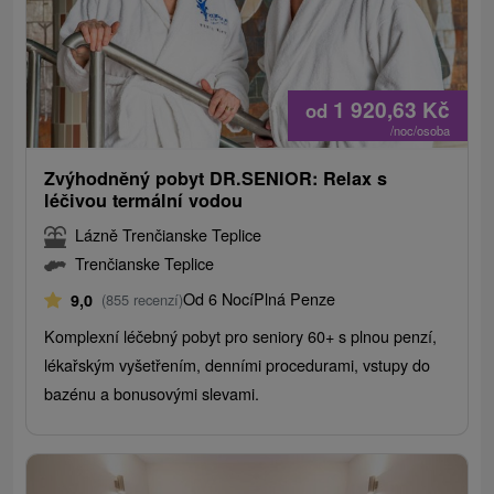
1 920,63
Kč
od
/noc/osoba
Zvýhodněný pobyt DR.SENIOR: Relax s
léčivou termální vodou
Lázně Trenčianske Teplice
Trenčianske Teplice
Od 6 Nocí
Plná Penze
9,0
(855 recenzí)
Komplexní léčebný pobyt pro seniory 60+ s plnou penzí,
lékařským vyšetřením, denními procedurami, vstupy do
bazénu a bonusovými slevami.