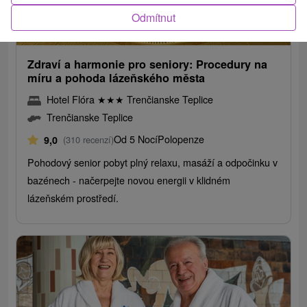
Odmítnut
1 778,21
Kč
od
/noc/osoba
Zdraví a harmonie pro seniory: Procedury na
míru a pohoda lázeňského města
Hotel Flóra
★
★
★
Trenčianske Teplice
Trenčianske Teplice
Od 5 Nocí
Polopenze
9,0
(310 recenzí)
Pohodový senior pobyt plný relaxu, masáží a odpočinku v
bazénech - načerpejte novou energii v klidném
lázeňském prostředí.