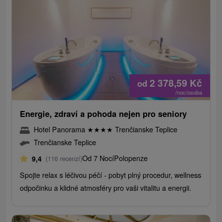
2 378,59
Kč
od
/noc/osoba
Energie, zdraví a pohoda nejen pro seniory
Hotel Panorama
★
★
★
★
Trenčianske Teplice
Trenčianske Teplice
Od 7 Nocí
Polopenze
9,4
(116 recenzí)
Spojte relax s léčivou péčí - pobyt plný procedur, wellness
odpočinku a klidné atmosféry pro vaši vitalitu a energii.