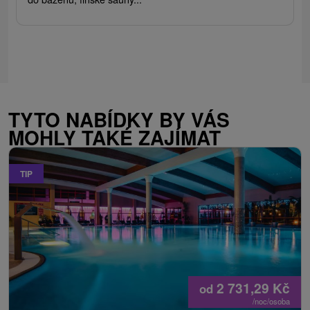
TYTO NABÍDKY BY VÁS
MOHLY TAKÉ ZAJÍMAT
TIP
2 731,29
Kč
od
/noc/osoba