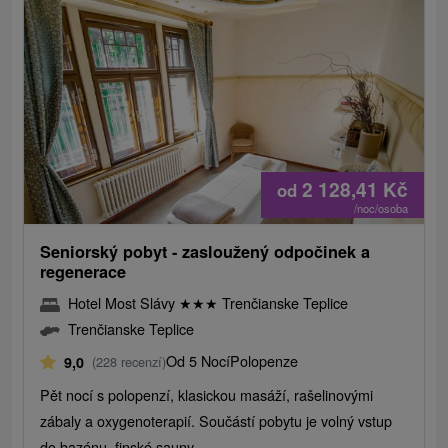
2 128,41
Kč
od
/noc/osoba
Seniorský pobyt - zasloužený odpočinek a
regenerace
Hotel Most Slávy
★
★
★
Trenčianske Teplice
Trenčianske Teplice
Od 5 Nocí
Polopenze
9,0
(228 recenzí)
Pět nocí s polopenzí, klasickou masáží, rašelinovými
zábaly a oxygenoterapií. Součástí pobytu je volný vstup
do bazénu, finské sauny...