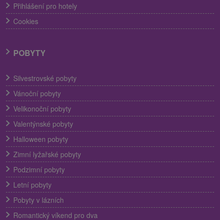
Přihlášení pro hotely
Cookies
POBYTY
Silvestrovské pobyty
Vánoční pobyty
Velikonoční pobyty
Valentýnské pobyty
Halloween pobyty
Zimní lyžařské pobyty
Podzimní pobyty
Letní pobyty
Pobyty v lázních
Romantický víkend pro dva