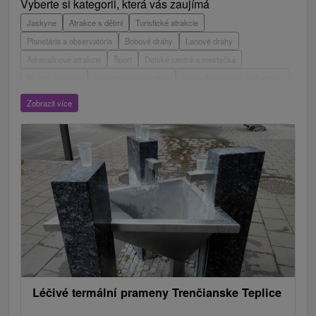
Vyberte si kategorii, která vás zaujímá
Jaskyne
Atrakce s dětmi
Turistické atrakcie
Planetária a observatória
Bobové dráhy
Lanové dráhy
Adrenalinové atrakcie
Šport
Detské centrá a mestečká
Múzeá a galérie
Laserarény a paintball
Vyhliadkové veže a chodníky
ZOO a zvieracie farmy
Escaperoom
Aquaparky, kúpaliská
Zobrazit více
Hrady, zámky, zrúcaniny
Skanzeny
Botanické záhrady
Mestské a zámocké parky
Vyhliadkové lety a plavby
Štíty
Jazerá, plesá, vodné nádrže
Technické pamiatky
Pamätníky
Vodopády
Drevené kostolíky
Pramene
Divadlá
Jazda na koni
Túry a turistické chodníky
Kaštiele
Horské chaty
Sakrálne miesta
Plte, rafting, splavy
Architektonické stavby
Lyžiarske strediská
Golfové ihriská
Motokárové dráhy
Amfiteátre a kiná v prírode
Vínne cesty
Cyklotrasy
Léčivé termální prameny Trenčianske Teplice