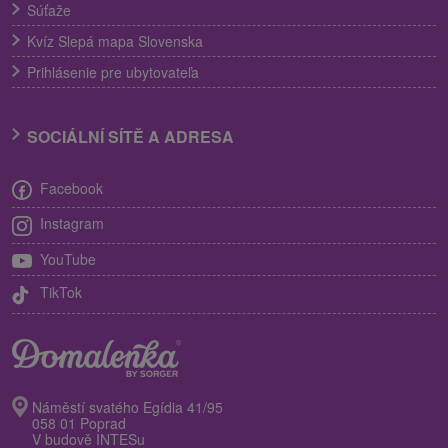
Súťaže
Kvíz Slepá mapa Slovenska
Prihlásenie pre ubytovateľa
SOCIÁLNÍ SÍTĚ A ADRESA
Facebook
Instagram
YouTube
TikTok
Náměstí svatého Egídia 41/95
058 01 Poprad
V budově INTESu