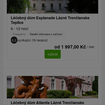
Léčebný dům Esplanade Lázně Trenčianske
Teplice
6 - 12 nocí
Fotogalerie
Detailní informace o zařízení
8,2
vynikající
·
19 recenzí
od 1 997,00 Kč
/ noc
vybrat
Léčebný dům Atlantis Lázně Trenčianske