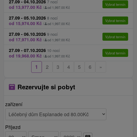
nebo 15-ti denní) parkovací karty , dostupné i na
nebo relaxační procedury dle vlastního výběru
27.09 - 04.10.2026
7 nocí
Vybrat termín
od 13,977.00 Kč
recepcích lázeňských hotelů.
/
od 1,997.00 Kč
Internet:
WiFi připojení na internet v KH Pax,
27.09 - 05.10.2026
8 nocí
Vybrat termín
od 15,974.00 Kč
Krym a Slovakia zdarma. V ostatních léčebných
/
od 1,997.00 Kč
domech není připojení na internet k dispozici.
27.09 - 06.10.2026
9 nocí
Vybrat termín
Zvířata:
Ubytování se zvířetem v lázních nelze až
od 17,971.00 Kč
/
od 1,997.00 Kč
na KH Pax a to za poplatek.
27.09 - 07.10.2026
10 nocí
Vybrat termín
Check in / Check out:
Nástup na pobyt od: 15.00
od 19,968.00 Kč
/
od 1,997.00 Kč
hod. (v pátek se na pobyty, kde je nutná lékařská
1
2
3
4
5
6
»
konzultace nastupuje po 11:00 hod.). Odhlášení
se z pobytu do: 10.00 hod. (pokud se nastupuje na
Rezervujte si pobyt
pobyt v pátek po 11.00 hod., check out je do 9:00.).
zařízení
Příjezd