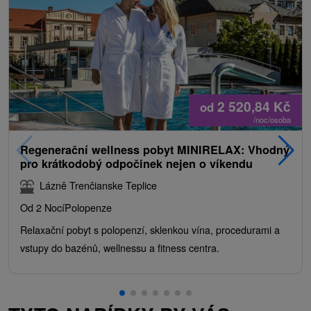
2 520,84
Kč
od
/noc/osoba
Regenerační wellness pobyt MINIRELAX: Vhodný
pro krátkodobý odpočinek nejen o víkendu
Lázně Trenčianske Teplice
Od 2 Nocí
Polopenze
Relaxační pobyt s polopenzí, sklenkou vína, procedurami a
vstupy do bazénů, wellnessu a fitness centra.