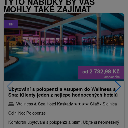
TYTO NABÍDKY BY VÁS
MOHLY TAKÉ ZAJÍMAT
TIP
2 732,98
Kč
od
/noc/osoba
Ubytování s polopenzí a vstupem do Wellness a
Spa: Klienty jeden z nejlépe hodnocených hotelů
Wellness & Spa Hotel Kaskady
★
★
★
★
Sliač - Sielnica
Od 1 Noci
Polopenze
Komfortní ubytování s polopenzí a pitím. Užijte si neomezený