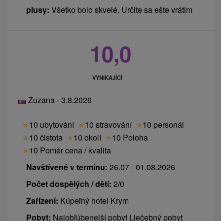
plusy:
Všetko bolo skvelé. Určite sa ešte vrátim
10,0
VYNIKAJÍCÍ
Zuzana - 3.8.2026
★
10 ubytování
★
10 stravování
★
10 personál
★
10 čistota
★
10 okolí
★
10 Poloha
★
10 Poměr cena / kvalita
Navštívené v termínu:
26.07 - 01.08.2026
Počet dospělých / dětí:
2/0
Zařízení:
Kúpeľný hotel Krym
Pobyt:
Najobľúbenejší pobyt Liečebný pobyt