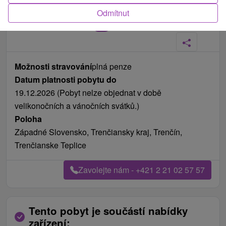
Odmítnut
Fotografie od zákazníků
+12
Možnosti stravování
plná penze
Datum platnosti pobytu do
19.12.2026 (Pobyt nelze objednat v době
velikonočních a vánočních svátků.)
Poloha
Západné Slovensko, Trenčiansky kraj, Trenčín,
Trenčianske Teplice
Zavolejte nám - +421 2 21 02 57 57
Tento pobyt je součástí nabídky
zařízení: