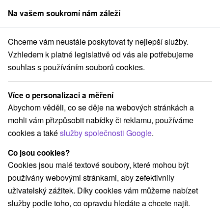
Na vašem soukromí nám záleží
člen skupiny
Sorger
Chceme vám neustále poskytovat ty nejlepší služby.
ice
Nejoblíbenější pobyt Léčebný pobyt DR.KLASIK: Zdraví a relax v 
Vzhledem k platné legislativě od vás ale potřebujeme
souhlas s používáním souborů cookies.
Nejoblíbenější pobyt Léčebný
pobyt DR.KLASIK: Zdraví a relax v
Více o personalizaci a měření
lázních
Abychom věděli, co se děje na webových stránkách a
Lázně Trenčianske Teplice
Trenčianske Teplice
mohli vám přizpůsobit nabídky či reklamu, používáme
cookies a také
služby společnosti Google
.
Vybrat termín
Co jsou cookies?
Cookies jsou malé textové soubory, které mohou být
používány webovými stránkami, aby zefektivnily
Navigovat do místa
uživatelský zážitek. Díky cookies vám můžeme nabízet
služby podle toho, co opravdu hledáte a chcete najít.
8,9
vynikající
940 recenzí
·