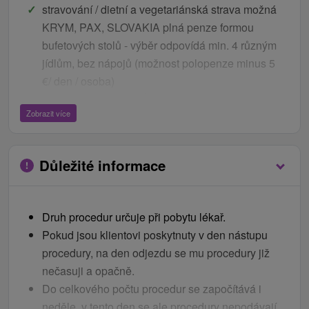
stravování / dietní a vegetariánská strava možná
KRYM, PAX, SLOVAKIA plná penze formou
bufetových stolů - výběr odpovídá min. 4 různým
jídlům, bez nápojů (možnost polopenze minus 5
€/ den / osoba)
ATLANTIS, OSTATNÍ LD plná penze, snídaně
Zobrazit více
formou bufetových stolů, obědy a večeře výběr z
menu (možnost polopenze minus 2 € / den /
osoba)
Důležité informace
vstupní a výstupní lékařské vyšetření
18 a více / 3 procedury denně (individuálně
sestavený léčebný program, na základě
Druh procedur určuje při pobytu lékař.
doporučení lékaře)
Pokud jsou klientovi poskytnuty v den nástupu
Ceník - Bonusy
procedury, na den odjezdu se mu procedury již
nečasuji a opačně.
1x Malý wellness okruh 80 min. / 6 nocí
Do celkového počtu procedur se započítává i
1x Velký wellness okruh 120 min. / 6 nocí
neděle, v tento den se ale procedury nepodávají