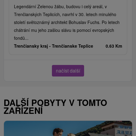
Legendární Zelenou žábu, budovu i celý areál, v
Trenčianských Teplicích, navrhl v 30. letech minulého
století světoznámý architekt Bohuslav Fuchs. Po letech
chátrání mu jeho zašlou slávu is pomocí evropských
fondů...
Trenčiansky kraj -
Trenčianske Teplice
0.63 Km
načíst další
DALŠÍ POBYTY V TOMTO
ZAŘÍZENÍ