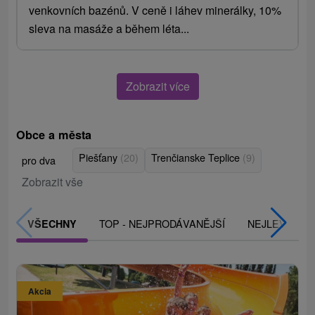
venkovních bazénů. V ceně i láhev minerálky, 10%
sleva na masáže a během léta...
Zobrazit více
Obce a města
Piešťany
(20)
Trenčianske Teplice
(9)
pro dva
Zobrazit vše
TOP - NEJPRODÁVANĚJŠÍ
NEJLEVNĚJŠ
VŠECHNY
Akcia