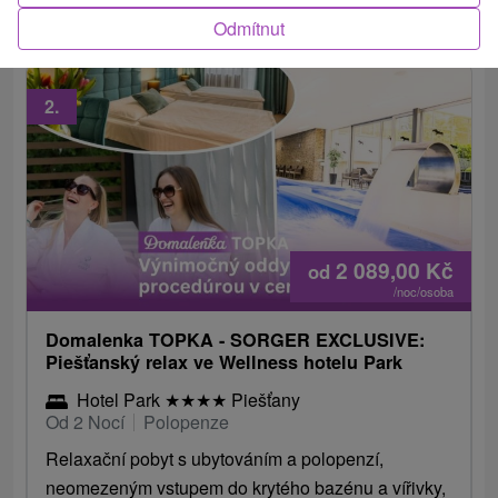
vstupem do bazénů.
Odmítnut
2.
2 089,00
Kč
od
/noc/osoba
Domalenka TOPKA - SORGER EXCLUSIVE:
Piešťanský relax ve Wellness hotelu Park
Hotel Park
★
★
★
★
Piešťany
Od 2 Nocí
Polopenze
Relaxační pobyt s ubytováním a polopenzí,
neomezeným vstupem do krytého bazénu a vířivky,