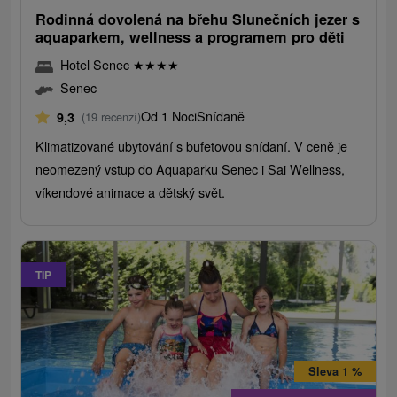
Rodinná dovolená na břehu Slunečních jezer s
aquaparkem, wellness a programem pro děti
Hotel Senec
★
★
★
★
Senec
Od 1 Noci
Snídaně
9,3
(19 recenzí)
Klimatizované ubytování s bufetovou snídaní. V ceně je
neomezený vstup do Aquaparku Senec i Sai Wellness,
víkendové animace a dětský svět.
TIP
Sleva 1 %