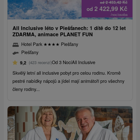
2 453,42
Kč
od
2 422,99
Kč
od
/noc/osoba
All Inclusive léto v Piešťanech: 1 dítě do 12 let
ZDARMA, animace PLANET FUN
Hotel Park
★
★
★
★
Piešťany
Piešťany
Od 3 Nocí
All Inclusive
9,2
(423 recenzí)
Skvělý letní all inclusive pobyt pro celou rodinu. Kromě
pestré nabídky nápojů a jídel mají animátoři pro všechny
členy rodiny...