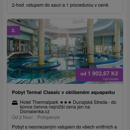
2-hod. vstupem do saun a 1 procedurou v ceně.
3.
1 902,67
Kč
od
/noc/osoba
Pobyt Termal Classic v oblíbeném aquaparku
Hotel Thermalpark
★
★
★
Dunajská Streda - do
konce června nejnižší cena jen na
Domalenka.cz
Od 2 Nocí
Polopenze
Pobyt s neomezeným vstupem do všech vnitřních a