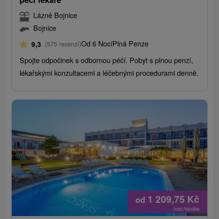
Lázně Bojnice
Bojnice
Od 6 Nocí
Plná Penze
9,3
(575 recenzí)
Spojte odpočinek s odbornou péčí. Pobyt s plnou penzí,
lékařskými konzultacemi a léčebnými procedurami denně.
1 209,75
Kč
od
/noc/osoba