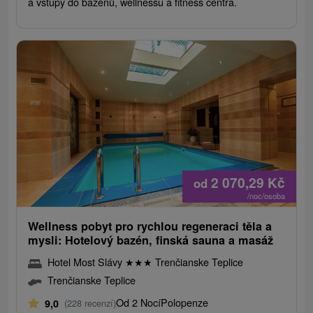
a vstupy do bazénů, wellnessu a fitness centra.
2 070,29
Kč
od
/noc/osoba
Wellness pobyt pro rychlou regeneraci těla a
mysli: Hotelový bazén, finská sauna a masáž
Hotel Most Slávy
★
★
★
Trenčianske Teplice
Trenčianske Teplice
Od 2 Nocí
Polopenze
9,0
(228 recenzí)