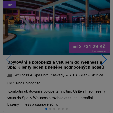
TIP
2 731,29
Kč
od
/noc/osoba
Ubytování s polopenzí a vstupem do Wellness a
Spa: Klienty jeden z nejlépe hodnocených hotelů
Wellness & Spa Hotel Kaskady
★
★
★
★
Sliač - Sielnica
Od 1 Noci
Polopenze
Komfortní ubytování s polopenzí a pitím. Užijte si neomezený
vstup do Spa & Wellness o rozloze 3000 m², termální
bazény, fitness a saunové zóny.