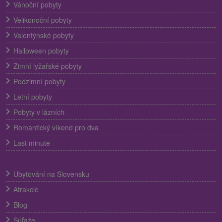
Vánoční pobyty
Velikonoční pobyty
Valentýnské pobyty
Halloween pobyty
Zimní lyžařské pobyty
Podzimní pobyty
Letní pobyty
Pobyty v lázních
Romantický víkend pro dva
Last minute
Ubytování na Slovensku
Atrakcie
Blog
Súťaže