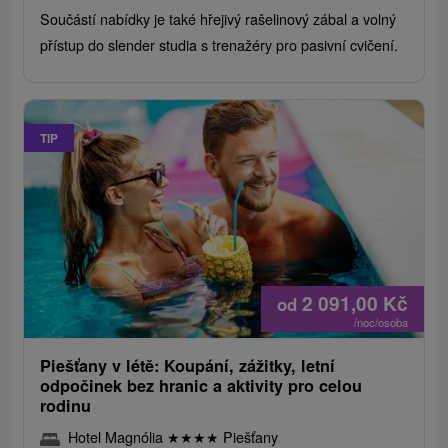
Součástí nabídky je také hřejivý rašelinový zábal a volný
přístup do slender studia s trenažéry pro pasivní cvičení.
TIP
2 091,00
Kč
od
/noc/osoba
Piešťany v létě: Koupání, zážitky, letní
odpočinek bez hranic a aktivity pro celou
rodinu
Hotel Magnólia
★
★
★
★
Piešťany