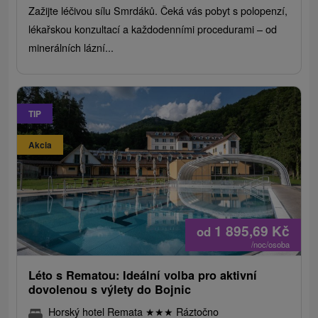
Zažijte léčivou sílu Smrdáků. Čeká vás pobyt s polopenzí,
lékařskou konzultací a každodenními procedurami – od
minerálních lázní...
TIP
Akcia
1 895,69
Kč
od
/noc/osoba
Léto s Rematou: Ideální volba pro aktivní
dovolenou s výlety do Bojnic
Horský hotel Remata
★
★
★
Ráztočno