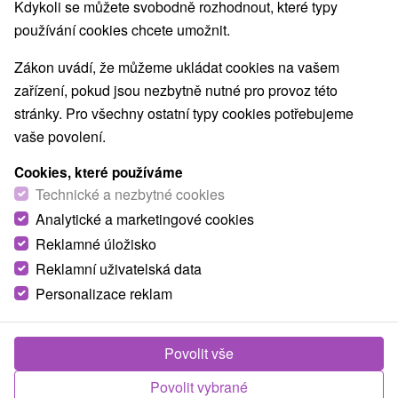
Nejprodávanější
Kdykoli se můžete svobodně rozhodnout, které typy
používání cookies chcete umožnit.
1.
Zákon uvádí, že můžeme ukládat cookies na vašem
zařízení, pokud jsou nezbytně nutné pro provoz této
stránky. Pro všechny ostatní typy cookies potřebujeme
vaše povolení.
Cookies, které používáme
1 825,85
Kč
od
Technické a nezbytné cookies
/noc/osoba
Analytické a marketingové cookies
Reklamné úložisko
Nejoblíbenější pobyt Zdraví: Léčivá síla
Piešťan, bestseller mezi pobyty
Reklamní uživatelská data
Personalizace reklam
Lázně Piešťany - sleva až do 25 % na termíny
do 27.2.2027
Od 2 Nocí
All Inclusive, Polopenze
Povolit vše
Tradiční regenerace s lékařskou konzultací,
balíčkem léčebných procedur a neomezeným
Povolit vybrané