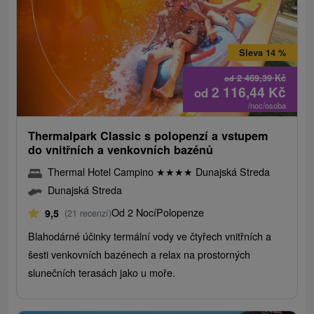
Sleva 14 %
2 469,39
Kč
od
2 116,44
Kč
od
/noc/osoba
Thermalpark Classic s polopenzí a vstupem
do vnitřních a venkovních bazénů
Thermal Hotel Campino
★
★
★
★
Dunajská Streda
Dunajská Streda
Od 2 Nocí
Polopenze
9,5
(21 recenzí)
Blahodárné účinky termální vody ve čtyřech vnitřních a
šesti venkovních bazénech a relax na prostorných
slunečních terasách jako u moře.