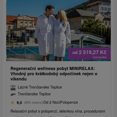
2 519,27
Kč
od
/noc/osoba
Regenerační wellness pobyt MINIRELAX:
Vhodný pro krátkodobý odpočinek nejen o
víkendu
Lázně Trenčianske Teplice
Trenčianske Teplice
Od 2 Nocí
Polopenze
9,0
(855 recenzí)
Relaxační pobyt s polopenzí, sklenkou vína, procedurami