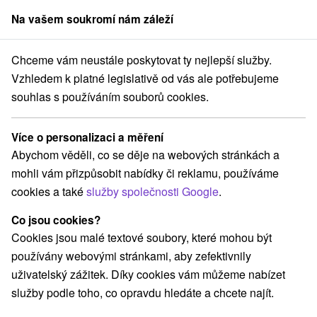
Na vašem soukromí nám záleží
člen skupiny
Sorger
Chceme vám neustále poskytovat ty nejlepší služby.
Pobyty na Slovensku
Pobyty v akci
Západné Slovensko
Vzhledem k platné legislativě od vás ale potřebujeme
souhlas s používáním souborů cookies.
Pobyty v akci Západné Slovensko
Více o personalizaci a měření
Kategorie
Abychom věděli, co se děje na webových stránkách a
mohli vám přizpůsobit nabídky či reklamu, používáme
Všechny kategorie
Pobyty v akci
(43)
cookies a také
služby společnosti Google
.
Wellness pobyty
Víkendové pobyty
(67)
(44)
Romantické pobyty
Pobyty pro seniory
(12)
(28)
Co jsou cookies?
Rodinné pobyty
(30)
Cookies jsou malé textové soubory, které mohou být
používány webovými stránkami, aby zefektivnily
uživatelský zážitek. Díky cookies vám můžeme nabízet
Vyberte lokalitu nebo termín
služby podle toho, co opravdu hledáte a chcete najít.