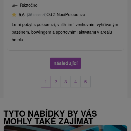
Ráztočno
Od 2 Nocí
Polopenze
8,6
(38 recenzí)
Letní pobyt s polopenzí, vnitřním i venkovním vyhřívaným
bazénem, ​​bowlingem a sportovními aktivitami v areálu
hotelu.
následující
1
2
3
4
5
TYTO NABÍDKY BY VÁS
MOHLY TAKÉ ZAJÍMAT