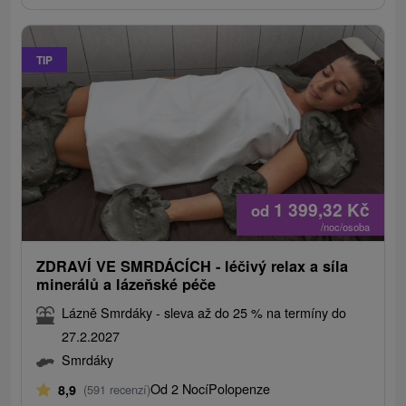
TIP
1 399,32
Kč
od
/noc/osoba
ZDRAVÍ VE SMRDÁCÍCH - léčivý relax a síla
minerálů a lázeňské péče
Lázně Smrdáky - sleva až do 25 % na termíny do
27.2.2027
Smrdáky
Od 2 Nocí
Polopenze
8,9
(591 recenzí)