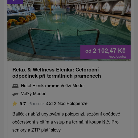
2 102,47
Kč
od
/noc/osoba
Relax & Wellness Elenka: Celoroční
odpočinek při termálních pramenech
Hotel Elenka
★
★
★
Veľký Meder
Veľký Meder
Od 2 Nocí
Polopenze
9,7
(6 recenzí)
Balíček nabízí ubytování s polopenzí, sezónní obědové
občerstvení s pitím a vstup na termální koupaliště. Pro
seniory a ZTP platí slevy.