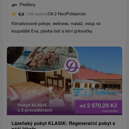
Piešťany
Od 2 Nocí
Polopenze
8,6
(165 recenzí)
Klimatizované pokoje, wellness, masáž, vstup na
koupaliště Eva, plavba lodí a letní grilovačky.
2 070,29
Kč
od
/noc/osoba
Lázeňský pobyt KLASIK: Regenerační pobyt s
péčí lékaře