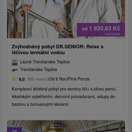
1 920,63
Kč
od
/noc/osoba
Zvýhodněný pobyt DR.SENIOR: Relax s
léčivou termální vodou
Lázně Trenčianske Teplice
Trenčianske Teplice
Od 6 Nocí
Plná Penze
9,0
(855 recenzí)
Komplexní léčebný pobyt pro seniory 60+ s plnou penzí,
lékařským vyšetřením, denními procedurami, vstupy do
bazénu a bonusovými slevami.
TIP