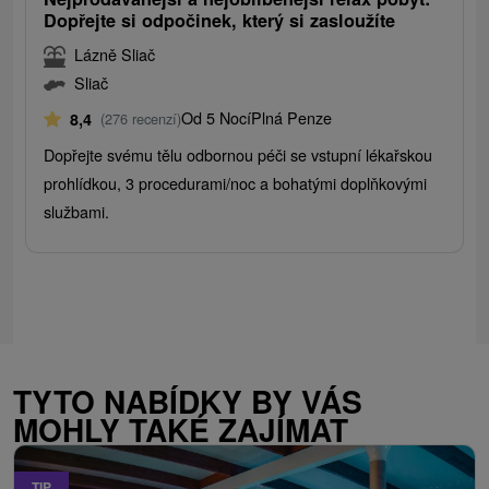
Dopřejte si odpočinek, který si zasloužíte
Lázně Sliač
Sliač
Od 5 Nocí
Plná Penze
8,4
(276 recenzí)
Dopřejte svému tělu odbornou péči se vstupní lékařskou
prohlídkou, 3 procedurami/noc a bohatými doplňkovými
službami.
TYTO NABÍDKY BY VÁS
MOHLY TAKÉ ZAJÍMAT
TIP