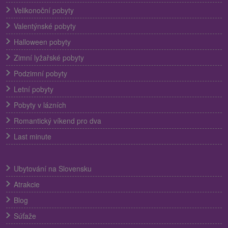
Velikonoční pobyty
Valentýnské pobyty
Halloween pobyty
Zimní lyžařské pobyty
Podzimní pobyty
Letní pobyty
Pobyty v lázních
Romantický víkend pro dva
Last minute
Ubytování na Slovensku
Atrakcie
Blog
Súťaže