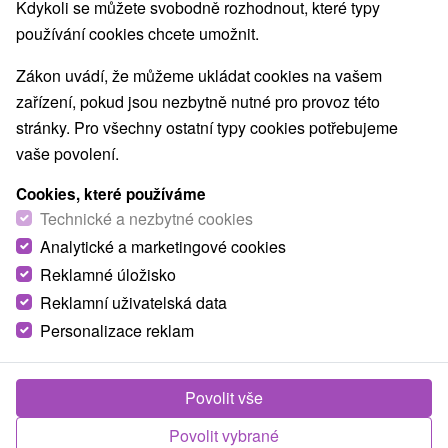
Kdykoli se můžete svobodně rozhodnout, které typy
používání cookies chcete umožnit.
NEJLEVNĚJŠÍ
NEJDRAŽŠÍ
PODLE H
VŠECHNY
Zákon uvádí, že můžeme ukládat cookies na vašem
zařízení, pokud jsou nezbytně nutné pro provoz této
stránky. Pro všechny ostatní typy cookies potřebujeme
vaše povolení.
Cookies, které používáme
Technické a nezbytné cookies
Analytické a marketingové cookies
Reklamné úložisko
Reklamní uživatelská data
2 000,91
Kč
od
Personalizace reklam
/noc/osoba
Lázeňský pobyt KLASIK s individuálním a
Povolit vše
odborným přístupem lékaře: Léčivý odpočinek
v lázních
Povolit vybrané