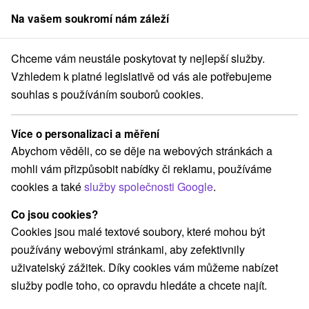
Na vašem soukromí nám záleží
člen skupiny
Sorger
Chceme vám neustále poskytovat ty nejlepší služby.
ku
Pobyty v akci
Stredné Slovensko
Banskobystrický kraj
Sliač
Vzhledem k platné legislativě od vás ale potřebujeme
souhlas s používáním souborů cookies.
Pobyty v akci Sliač
Více o personalizaci a měření
Kategorie
Abychom věděli, co se děje na webových stránkách a
mohli vám přizpůsobit nabídky či reklamu, používáme
Všechny kategorie
Pobyty v akci
(3)
cookies a také
služby společnosti Google
.
Pobyty pro seniory
(3)
Co jsou cookies?
Cookies jsou malé textové soubory, které mohou být
Vyberte lokalitu nebo termín
používány webovými stránkami, aby zefektivnily
uživatelský zážitek. Díky cookies vám můžeme nabízet
Obce a města
služby podle toho, co opravdu hledáte a chcete najít.
pro dva