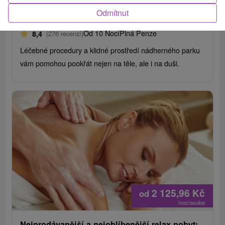
Lázně Sliač
Odmítnut
Sliač
Od 10 Nocí
Plná Penze
8,4
(276 recenzí)
Léčebné procedury a klidné prostředí nádherného parku
vám pomohou pookřát nejen na těle, ale i na duši.
2 125,96
Kč
od
/noc/osoba
Nejprodávanější a nejoblíbenější relax pobyt: