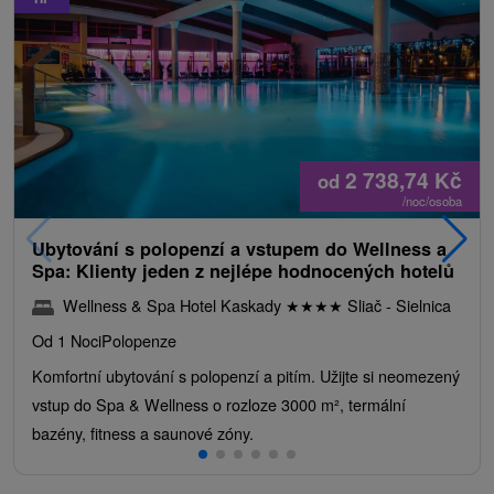
2 738,74
Kč
od
/noc/osoba
Ubytování s polopenzí a vstupem do Wellness a
Spa: Klienty jeden z nejlépe hodnocených hotelů
Wellness & Spa Hotel Kaskady
★
★
★
★
Sliač - Sielnica
Od 1 Noci
Polopenze
Komfortní ubytování s polopenzí a pitím. Užijte si neomezený
vstup do Spa & Wellness o rozloze 3000 m², termální
bazény, fitness a saunové zóny.