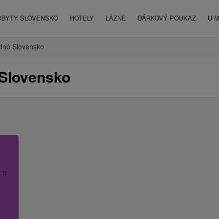
OBYTY SLOVENSKO
HOTELY
LÁZNĚ
DÁRKOVÝ POUKAZ
U 
dné Slovensko
 Slovensko
 název hotelu.