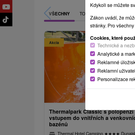
Kdykoli se můžete sv
TOP - NEJPRODÁVANĚJŠÍ
VŠECHNY
Zákon uvádí, že může
stránky. Pro všechny
Cookies, které pou
Akcia
Technické a nezb
Analytické a mar
Reklamné úložis
Reklamní uživate
Sleva 
Personalizace re
2 469,
od
2 116,44
od
/noc/
Thermalpark Classic s polopenzí
vstupem do vnitřních a venkovní
bazénů
Thermal Hotel Campino
★
★
★
★
Dunajs