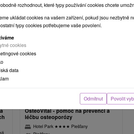
obodně rozhodnout, které typy používání cookies chcete umožni
NEJLEVNĚJŠÍ
NEJDRAŽŠÍ
PODLE HODNOCENÍ
me ukládat cookies na vašem zařízení, pokud jsou nezbytně nu
 ostatní typy cookies potřebujeme vaše povolení.
žíváme
TIP
ytné cookies
ketingové cookies
ko
lská data
14 %
klam
39
Kč
Kč
1 751,27
Kč
od
osoba
/noc/osoba
Odmítnut
Povolit vy
 a
OsteoVital - pomoc na prevenci a
ch
léčbu osteoporózy
Hotel Park
★
★
★
★
Piešťany
ká
Piešťany