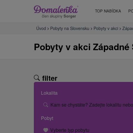
TOP NABÍDKA
P
člen skupiny
Sorger
Úvod
Pobyty na Slovensku
Pobyty v akci
Zápa
Pobyty v akci Západné
filter
Lokalita
Kam se chystáte? Zadejte lokalitu nebo
Pobyt
Vyberte typ pobytu