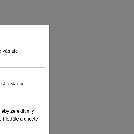
d vás ale
 či reklamu,
aby zefektivnily
u hledáte a chcete