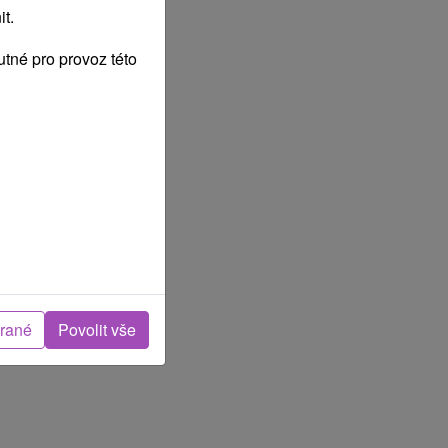
t.
tné pro provoz této
brané
Povolit vše