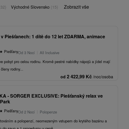
Zobrazit vše
(32)
Východné Slovensko
(15)
to v Piešťanech: 1 dítě do 12 let ZDARMA, animace
★
Piešťany
Od 3 Nocí
All Inclusive
sive pobyt pro celou rodinu. Kromě pestré nabídky nápojů a jídel mají
členy rodiny...
2 422,99
Kč
od
/noc/osoba
A - SORGER EXCLUSIVE: Piešťanský relax ve
 Park
★
Piešťany
Od 2 Nocí
Polopenze
ytováním a polopenzí, neomezeným vstupem do krytého bazénu a
em do saun a 1 procedurou v ceně.