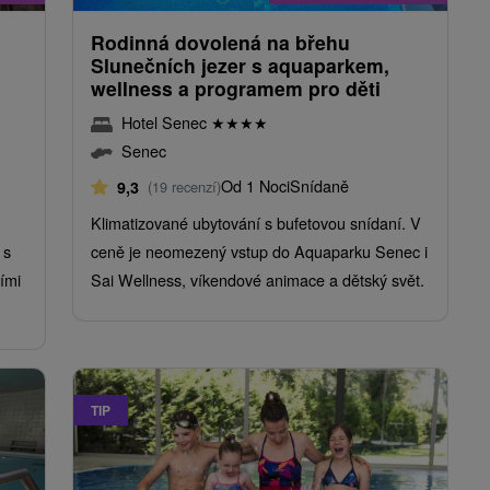
Rodinná dovolená na břehu
Slunečních jezer s aquaparkem,
wellness a programem pro děti
Hotel Senec
★
★
★
★
Senec
Od 1 Noci
Snídaně
9,3
(19 recenzí)
Klimatizované ubytování s bufetovou snídaní. V
 s
ceně je neomezený vstup do Aquaparku Senec i
ími
Sai Wellness, víkendové animace a dětský svět.
TIP