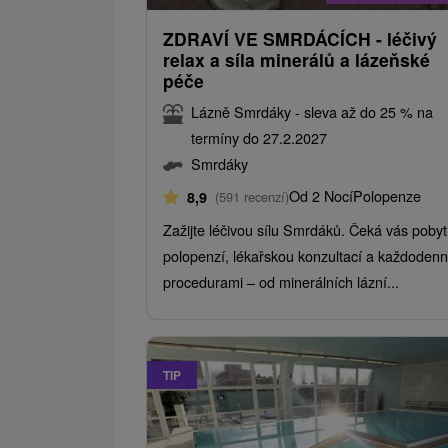
ZDRAVÍ VE SMRDÁCÍCH - léčivý
relax a síla minerálů a lázeňské
péče
Lázně Smrdáky - sleva až do 25 % na
termíny do 27.2.2027
Smrdáky
Od 2 Nocí
Polopenze
8,9
(591 recenzí)
Zažijte léčivou sílu Smrdáků. Čeká vás pobyt
polopenzí, lékařskou konzultací a každodenn
procedurami – od minerálních lázní...
TIP