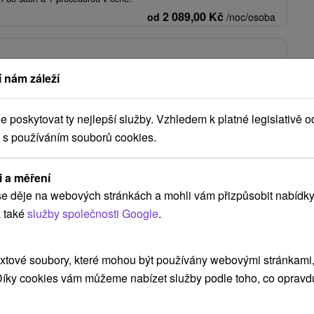
2 089,00
Kč
od
/noc/osoba
: Piešťanský relax se servisem, který se neodmítá
ídka)
 nám záleží
★
★
★
Piešťany
Od 2 Nocí
Polopenze
poskytovat ty nejlepší služby. Vzhledem k platné legislativě o
 pohody, na kterém vás čeká chutná večeře, neomezený vstup do
 s používáním souborů cookies.
uvolňující 25minutová masáž.
1 830,84
Kč
od
/noc/osoba
i a měření
e děje na webových stránkách a mohli vám přizpůsobit nabídky
Zobrazit více
 také
služby společnosti Google
.
xtové soubory, které mohou být používány webovými stránkami, 
 Díky cookies vám můžeme nabízet služby podle toho, co opravd
(3)
Trenčianske Teplice
(2)
Smrdáky
(1)
Senec
(1)