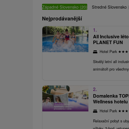
Západné Slovensko
(20)
Stredné Slovensko
Nejprodávanější
1.
All Inclusive lé
PLANET FUN
Hotel Park
★
★
★
Skvělý letní all inclu
animátoři pro všechny 
2.
Domalenka TOPK
Wellness hotelu
Hotel Park
★
★
★
Relaxační pobyt s ub
vířivky, 2-hod. vstup