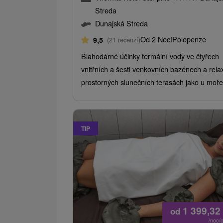
Streda
Dunajská Streda
Od 2 Nocí
Polopenze
9,5
(21 recenzí)
Blahodárné účinky termální vody ve čtyřech
vnitřních a šesti venkovních bazénech a rela
prostorných slunečních terasách jako u moře
TIP
1 399,32
od
/noc/