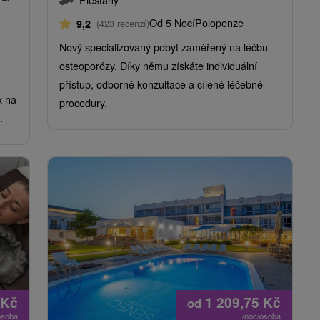
Od 5 Nocí
Polopenze
9,2
(423 recenzí)
Nový specializovaný pobyt zaměřený na léčbu
osteoporózy. Díky němu získáte individuální
přístup, odborné konzultace a cílené léčebné
x na
procedury.
.
Kč
1 209,75
Kč
od
osoba
/noc/osoba