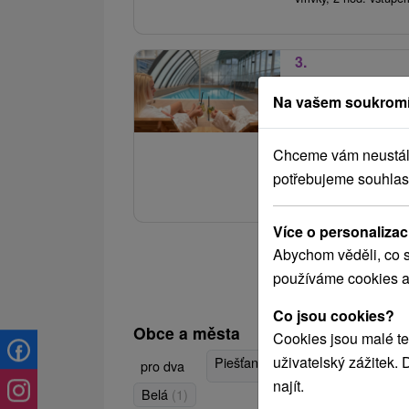
3.
Domalenka Topka
(Limitovaná nab
Na vašem soukromí
Hotel Magnólia
★
Chceme vám neustále 
Relaxační pobyt plný
potřebujeme souhlas
hotelového bazénu a 
Více o personalizac
Abychom věděli, co s
používáme cookies a
Co jsou cookies?
Obce a města
Cookies jsou malé te
uživatelský zážitek.
Piešťany
(12)
Dunajská Streda
pro dva
najít.
Belá
(1)