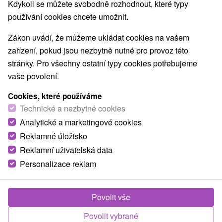
Kdykoli se můžete svobodně rozhodnout, které typy
používání cookies chcete umožnit.
Zákon uvádí, že můžeme ukládat cookies na vašem
zařízení, pokud jsou nezbytně nutné pro provoz této
stránky. Pro všechny ostatní typy cookies potřebujeme
vaše povolení.
Cookies, které používáme
Technické a nezbytné cookies
Analytické a marketingové cookies
Reklamné úložisko
1 746,03
Kč
od
Reklamní uživatelská data
/noc/osoba
Personalizace reklam
Rekreační a sportovní resort Marina Liptov
★
★
★
★
Bobrovník
Povolit vše
Bobrovník
Povolit vybrané