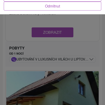
Marina Liptov resort **** poskytuje komfortní ubytování v
Odmítnut
rekreačních vilkách s panoramatickým výhledem na
zátoku a okolní hory - Kriváň,...
ZOBRAZIT
POBYTY
OD 1 NOCÍ
%
UBYTOVÁNÍ V LUXUSNÍCH VILÁCH U LIPTOVSKÉ MARY