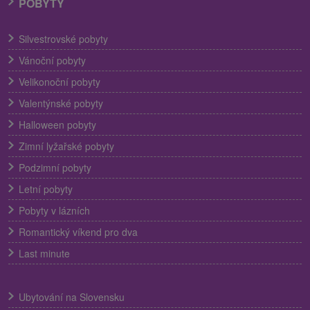
POBYTY
Silvestrovské pobyty
Vánoční pobyty
Velikonoční pobyty
Valentýnské pobyty
Halloween pobyty
Zimní lyžařské pobyty
Podzimní pobyty
Letní pobyty
Pobyty v lázních
Romantický víkend pro dva
Last minute
Ubytování na Slovensku