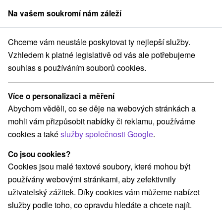
Na vašem soukromí nám záleží
člen skupiny
Sorger
Chceme vám neustále poskytovat ty nejlepší služby.
tování na Slovensku
Stredné Slovensko
Žilinský kraj
Bobrovník
Vzhledem k platné legislativě od vás ale potřebujeme
souhlas s používáním souborů cookies.
Ubytování Bobrovník
Více o personalizaci a měření
Kategorie
Abychom věděli, co se děje na webových stránkách a
mohli vám přizpůsobit nabídky či reklamu, používáme
Všechny kategorie
Hotely na Slovensku
(1)
cookies a také
služby společnosti Google
.
Chaty na prenájom
Drevenice
Priváty
(5)
(2)
(1)
Co jsou cookies?
Cookies jsou malé textové soubory, které mohou být
Vyberte lokalitu nebo termín
používány webovými stránkami, aby zefektivnily
uživatelský zážitek. Díky cookies vám můžeme nabízet
TOP - NEJPRODÁVANĚJŠÍ
NEJLEVNĚJŠ
VŠECHNY
služby podle toho, co opravdu hledáte a chcete najít.