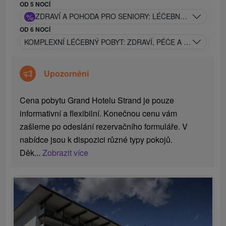
OD 5 NOCÍ
%
ZDRAVÍ A POHODA PRO SENIORY: LÉČEBNÝ RELAX V 
OD 6 NOCÍ
KOMPLEXNÍ LÉČEBNÝ POBYT: ZDRAVÍ, PÉČE A REGENERAC
Upozornění
Cena pobytu Grand Hotelu Strand je pouze
informativní a flexibilní. Konečnou cenu vám
zašleme po odeslání rezervačního formuláře. V
nabídce jsou k dispozici různé typy pokojů.
Děk...
Zobrazit více