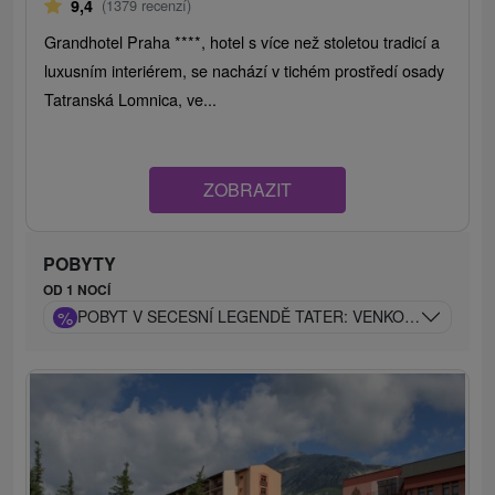
9,4
(1379 recenzí)
Grandhotel Praha ****, hotel s více než stoletou tradicí a
luxusním interiérem, se nachází v tichém prostředí osady
Tatranská Lomnica, ve...
ZOBRAZIT
POBYTY
OD 1 NOCÍ
%
POBYT V SECESNÍ LEGENDĚ TATER: VENKOVNÍ BAZÉN 