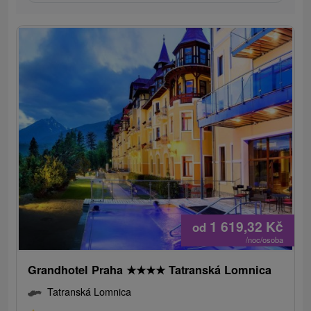
1 619,32
Kč
od
/noc/osoba
Grandhotel Praha
★
★
★
★
Tatranská Lomnica
Tatranská Lomnica