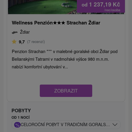
1 237,19
Kč
od
/noc/osoba
Wellness Penzión
★
★
★
Strachan Ždiar
Ždiar
9,7
(7 recenzí)
Penzion Strachan *** v malebné goralské obci Ždiar pod
Belianskými Tatrami v nadmořské výšce 980 m.n.m.
nabízí komfortní ubytování v...
ZOBRAZIT
POBYTY
OD 1 NOCÍ
%
CELOROČNÍ POBYT V TRADIČNÍM GORALSKÉM RODIN