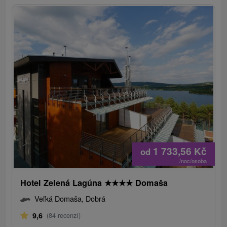
1 733,56
Kč
od
/noc/osoba
Hotel Zelená Lagúna
★
★
★
★
Domaša
Veľká Domaša, Dobrá
9,6
(84 recenzí)