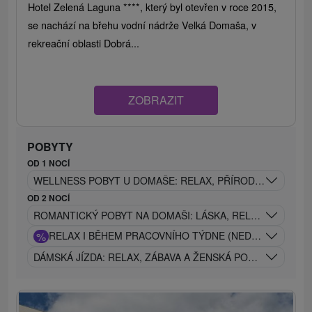
Hotel Zelená Laguna ****, který byl otevřen v roce 2015,
se nachází na břehu vodní nádrže Velká Domaša, v
rekreační oblasti Dobrá...
ZOBRAZIT
POBYTY
OD 1 NOCÍ
WELLNESS POBYT U DOMAŠE: RELAX, PŘÍRODA A POHOD
OD 2 NOCÍ
ROMANTICKÝ POBYT NA DOMAŠI: LÁSKA, RELAX A POHO
%
RELAX I BĚHEM PRACOVNÍHO TÝDNE (NEDĚLE - PÁTEK
DÁMSKÁ JÍZDA: RELAX, ZÁBAVA A ŽENSKÁ POHODA NA JE