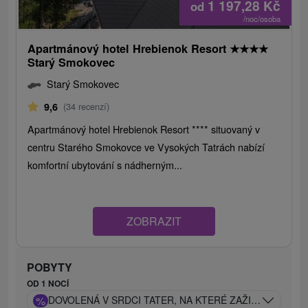
1 197,28
Kč
od
/noc/osoba
Apartmánový hotel Hrebienok Resort
★
★
★
★
Starý Smokovec
Starý Smokovec
9,6
(34 recenzí)
Apartmánový hotel Hrebienok Resort **** situovaný v
centru Starého Smokovce ve Vysokých Tatrách nabízí
komfortní ubytování s nádherným...
ZOBRAZIT
POBYTY
OD 1 NOCÍ
%
DOVOLENÁ V SRDCI TATER, NA KTERÉ ZAŽIJETE LUXU