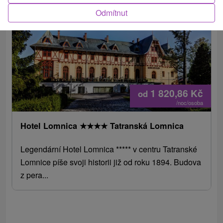
Odmítnut
2.
1 820,86
Kč
od
/noc/osoba
Hotel Lomnica
★
★
★
★
Tatranská Lomnica
Legendární Hotel Lomnica ***** v centru Tatranské
Lomnice píše svoji historii již od roku 1894. Budova
z pera...