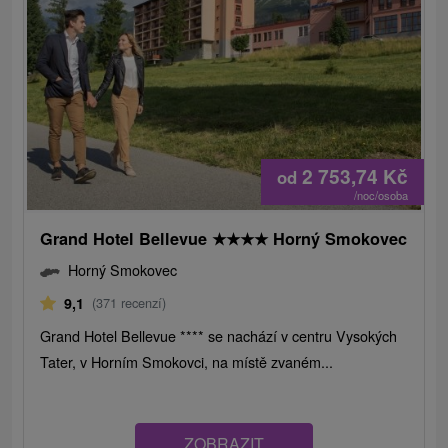
2 753,74
Kč
od
/noc/osoba
Grand Hotel Bellevue
★
★
★
★
Horný Smokovec
Horný Smokovec
9,1
(371 recenzí)
Grand Hotel Bellevue **** se nachází v centru Vysokých
Tater, v Horním Smokovci, na místě zvaném...
ZOBRAZIT