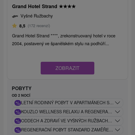
Grand Hotel Strand
★
★
★
★
Vyšné Ružbachy
8,5
(172 recenzí)
Grand Hotel Strand ****, zrekonstruovaný hotel v roce
2004, postavený ve španělském stylu na podhůří...
ZOBRAZIT
POBYTY
OD 2 NOCÍ
%
LETNÍ RODINNÝ POBYT V APARTMÁNECH S WELLNESS 
%
KOUZLO WELLNESS RELAXU A REGENERACE V LÁZNÍC
%
ODDECH A ZDRAVÍ VE VYŠNÝCH RUŽBACHÁCH: EXCLUS
%
REGENERAČNÍ POBYT STANDARD ZAMĚŘENÝ NA OBNOV