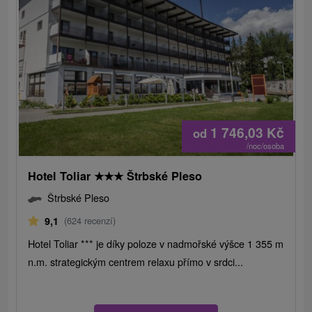
1 746,03
Kč
od
/noc/osoba
Hotel Toliar
★
★
★
Štrbské Pleso
Štrbské Pleso
9,1
(624 recenzí)
Hotel Toliar *** je díky poloze v nadmořské výšce 1 355 m
n.m. strategickým centrem relaxu přímo v srdci...