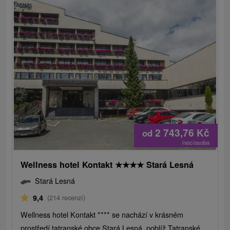
2 743,76
Kč
od
/noc/osoba
Wellness hotel Kontakt
★
★
★
★
Stará Lesná
Stará Lesná
9,4
(214 recenzí)
Wellness hotel Kontakt **** se nachází v krásném
prostředí tatranské obce Stará Lesná, poblíž Tatranské