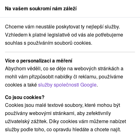
Na vašem soukromí nám záleží
člen skupiny
Sorger
Chceme vám neustále poskytovat ty nejlepší služby.
Ubytování na Slovensku
Východné Slovensko
Vzhledem k platné legislativě od vás ale potřebujeme
souhlas s používáním souborů cookies.
Ubytování Východné Slovensko
Více o personalizaci a měření
Kategorie
Abychom věděli, co se děje na webových stránkách a
mohli vám přizpůsobit nabídky či reklamu, používáme
Všechny kategorie
Hotely na Slovensku
(92)
cookies a také
služby společnosti Google
.
Apartmány
Chaty na prenájom
(274)
(383)
Drevenice
Kempy
Motely
Penzióny
(132)
(3)
(1)
(281)
Co jsou cookies?
Priváty
Ubytovne
(129)
(21)
Cookies jsou malé textové soubory, které mohou být
používány webovými stránkami, aby zefektivnily
uživatelský zážitek. Díky cookies vám můžeme nabízet
Vyberte lokalitu nebo termín
služby podle toho, co opravdu hledáte a chcete najít.