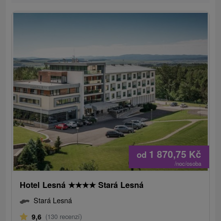
1 870,75
Kč
od
/noc/osoba
Hotel Lesná
★
★
★
★
Stará Lesná
Stará Lesná
9,6
(130 recenzí)