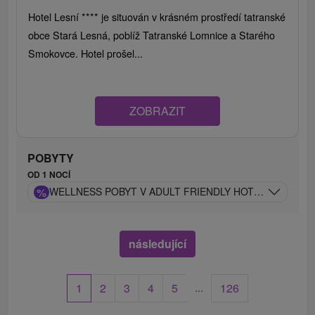
Hotel Lesní **** je situován v krásném prostředí tatranské
obce Stará Lesná, poblíž Tatranské Lomnice a Starého
Smokovce. Hotel prošel...
ZOBRAZIT
POBYTY
OD 1 NOCÍ
%
WELLNESS POBYT V ADULT FRIENDLY HOTELU: TATRY
následující
...
1
2
3
4
5
126