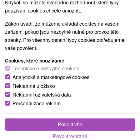
Nejprodávanější
Kdykoli se můžete svobodně rozhodnout, které typy
používání cookies chcete umožnit.
1.
Zákon uvádí, že můžeme ukládat cookies na vašem
zařízení, pokud jsou nezbytně nutné pro provoz této
stránky. Pro všechny ostatní typy cookies potřebujeme
vaše povolení.
Cookies, které používáme
2 753,74
Kč
od
Technické a nezbytné cookies
/noc/osoba
Analytické a marketingové cookies
Reklamné úložisko
Grand Hotel Bellevue
★
★
★
★
Horný
Smokovec
Reklamní uživatelská data
Personalizace reklam
Grand Hotel Bellevue **** se nachází v centru
Vysokých Tater, v Horním Smokovci, na místě
Povolit vše
zvaném...
Povolit vybrané