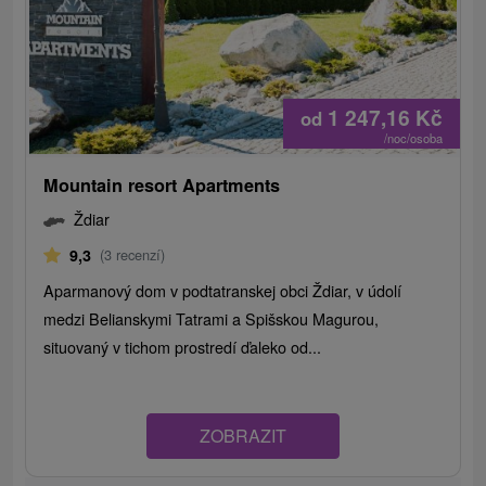
1 247,16
Kč
od
/noc/osoba
Mountain resort Apartments
Ždiar
9,3
(3 recenzí)
Aparmanový dom v podtatranskej obci Ždiar, v údolí
medzi Belianskymi Tatrami a Spišskou Magurou,
situovaný v tichom prostredí ďaleko od...
ZOBRAZIT