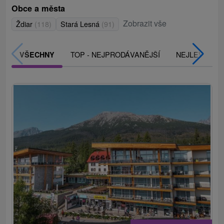
Obce a města
Zobrazit vše
Ždiar
(118)
Stará Lesná
(91)
TOP - NEJPRODÁVANĚJŠÍ
NEJLEVNĚJŠ
VŠECHNY