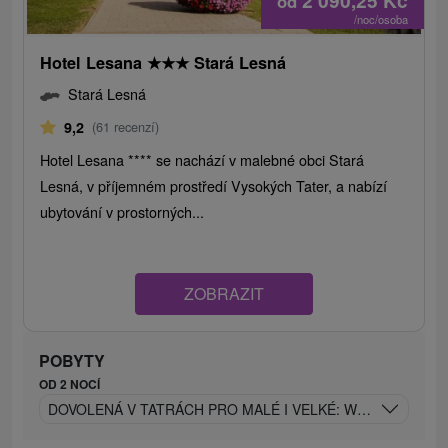
2 090,25
Kč
od
/noc/osoba
Hotel Lesana
★
★
★
Stará Lesná
Stará Lesná
9,2
(61 recenzí)
Hotel Lesana **** se nachází v malebné obci Stará
Lesná, v příjemném prostředí Vysokých Tater, a nabízí
ubytování v prostorných...
ZOBRAZIT
POBYTY
OD 2 NOCÍ
DOVOLENÁ V TATRÁCH PRO MALÉ I VELKÉ: WELLNESS & 