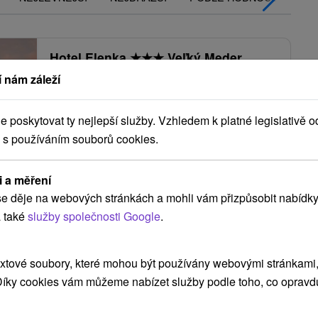
Hotel Elenka
★
★
★
Veľký Meder
 nám záleží
Veľký Meder
9,7
(6 recenzí)
poskytovat ty nejlepší služby. Vzhledem k platné legislativě o
Hotel Elenka *** v bezprostřední blízkosti
 s používáním souborů cookies.
oblíbeného termálního koupaliště Thermal
Corvinus ve Velkém Mederu, je ideálním místem
i a měření
pro...
e děje na webových stránkách a mohli vám přizpůsobit nabídky
 také
služby společnosti Google
.
15
Kč
ZOBRAZIT
oc/osoba
xtové soubory, které mohou být používány webovými stránkami, 
 Díky cookies vám můžeme nabízet služby podle toho, co opravd