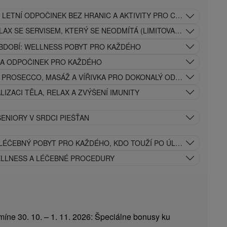
Y, LETNÍ ODPOČINEK BEZ HRANIC A AKTIVITY PRO CELOU RODINU
AX SE SERVISEM, KTERÝ SE NEODMÍTÁ (LIMITOVANÁ NABÍDKA)
BDOBÍ: WELLNESS POBYT PRO KAŽDÉHO
 A ODPOČINEK PRO KAŽDÉHO
: PROSECCO, MASÁŽ A VÍŘIVKA PRO DOKONALÝ ODPOČINEK
LIZACI TĚLA, RELAX A ZVÝŠENÍ IMUNITY
ENIORY V SRDCI PIEŠŤAN
 LÉČEBNÝ POBYT PRO KAŽDÉHO, KDO TOUŽÍ PO ÚLEVĚ
WELLNESS A LÉČEBNÉ PROCEDURY
íne 30. 10. – 1. 11. 2026: Špeciálne bonusy ku