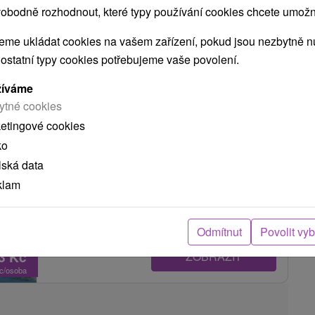
V POHODY V KAŽDÉM OBDOBÍ
obodně rozhodnout, které typy používání cookies chcete umožni
OČNÍ ODPOČINEK PŘI TERMÁLNÍCH PRAMENECH
me ukládat cookies na vašem zařízení, pokud jsou nezbytně nu
 ostatní typy cookies potřebujeme vaše povolení.
Hotel Magnólia
★
★
★
★
Piešťany
žíváme
Piešťany
ytné cookies
ketingové cookies
ko
8,6
(165 recenzí)
lská data
Hotel Magnólia **** se nachází přímo v centru
klam
lázeňského města Piešťany, na...
Odmítnut
Povolit vy
83
Kč
ZOBRAZIT
oc/osoba