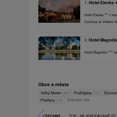
1.
Hotel Elenka
Hotel Elenka *** v be
Corvinus ve Velkém M
2.
Hotel Magnól
Hotel Magnólia **** s
Obce a města
Veľký Meder
(84)
Podhájska
(72)
Štúrov
Zobrazit vše
Piešťany
(15)
TOP - NEJPRODÁVANĚJŠÍ
VŠECHNY