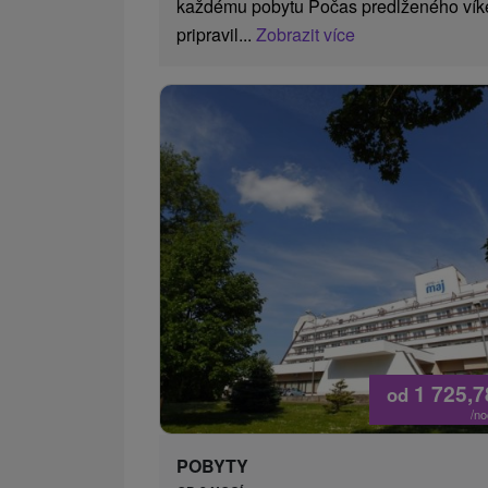
každému pobytu Počas predĺženého víken
pripravil...
Zobrazit více
1 725,
od
/n
POBYTY