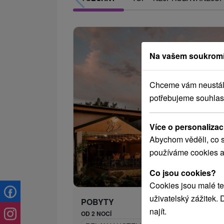
Na vašem soukromí
Chceme vám neustále 
potřebujeme souhlas
Více o personalizac
Abychom věděli, co s
používáme cookies a
1 984,
od
Co jsou cookies?
/n
Cookies jsou malé te
uživatelský zážitek.
POBYTY
najít.
OD 2 NOCÍ