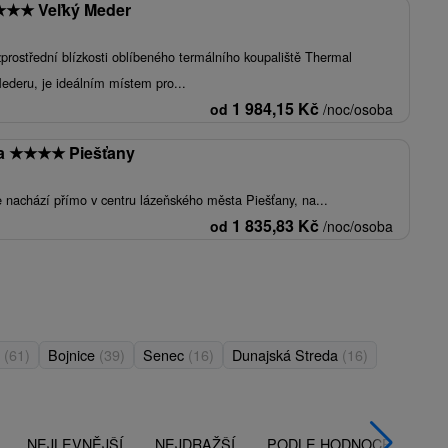
★
★
★
Veľký Meder
zprostřední blízkosti oblíbeného termálního koupaliště Thermal
ederu, je ideálním místem pro...
1 984,15
Kč
od
/noc/osoba
ia
★
★
★
★
Piešťany
e nachází přímo v centru lázeňského města Piešťany, na...
1 835,83
Kč
od
/noc/osoba
o
(61)
Bojnice
(39)
Senec
(16)
Dunajská Streda
(16)
NEJLEVNĚJŠÍ
NEJDRAŽŠÍ
PODLE HODNOCENÍ