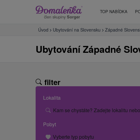
TOP NABÍDKA
P
člen skupiny
Sorger
Úvod
Ubytování na Slovensku
Západné Slovens
Ubytování Západné Sl
filter
Lokalita
Kam se chystáte? Zadejte lokalitu nebo
Pobyt
Vyberte typ pobytu