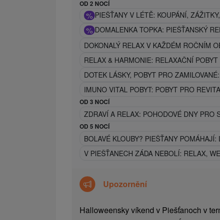
OD 2 NOCÍ
%
PIEŠŤANY V LÉTĚ: KOUPÁNÍ, ZÁŽITK
%
DOMALENKA TOPKA: PIEŠŤANSKÝ REL
DOKONALÝ RELAX V KAŽDÉM ROČNÍM O
RELAX & HARMONIE: RELAXAČNÍ POBYT
DOTEK LÁSKY, POBYT PRO ZAMILOVANÉ
IMUNO VITAL POBYT: POBYT PRO REVITA
OD 3 NOCÍ
ZDRAVÍ A RELAX: POHODOVÉ DNY PRO S
OD 5 NOCÍ
BOLAVÉ KLOUBY? PIEŠŤANY POMÁHAJÍ:
V PIEŠŤANECH ZÁDA NEBOLÍ: RELAX, 
Upozornění
Halloweensky víkend v Piešťanoch v term