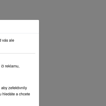
d vás ale
 či reklamu,
aby zefektivnily
u hledáte a chcete