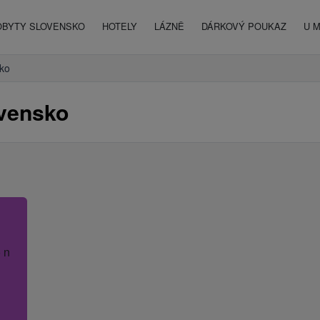
OBYTY SLOVENSKO
HOTELY
LÁZNĚ
DÁRKOVÝ POUKAZ
U 
ko
ovensko
 název hotelu.