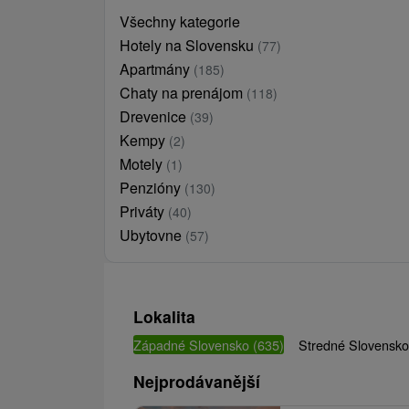
Všechny kategorie
Hotely na Slovensku
(77)
Apartmány
(185)
Chaty na prenájom
(118)
Drevenice
(39)
Kempy
(2)
Motely
(1)
Penzióny
(130)
Priváty
(40)
Ubytovne
(57)
Lokalita
Západné Slovensko
(635)
Stredné Slovensk
Nejprodávanější