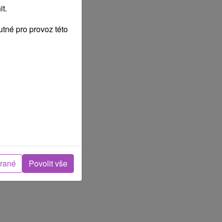
t.
tné pro provoz této
brané
Povolit vše