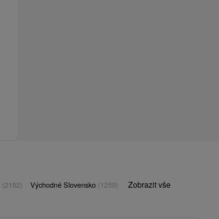
Zobrazit vše
o
(2182)
Východné Slovensko
(1259)