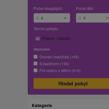
Počet dospělých
Počet dětí
Termín pobytu
Příjezd - Odjezd
Ubytování
Domácí mazlíček (165)
S bazénem (136)
Pro rodiny s dětmi (314)
Kategorie