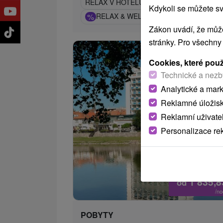
RELAX V HOTELU ELENKA: VÁŠ PŘÍSTA
Kdykoli se můžete sv
%
RELAX & WELLNESS ELENKA: CELOR
Zákon uvádí, že může
stránky. Pro všechny
Cookies, které pou
Technické a nezb
Analytické a mar
Reklamné úložis
Reklamní uživate
Personalizace re
1 835,
od
/n
POBYTY