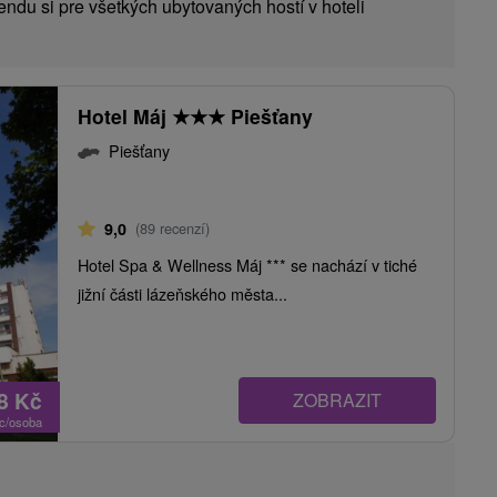
du si pre všetkých ubytovaných hostí v hoteli
Hotel Máj
★
★
★
Piešťany
Piešťany
9,0
(89 recenzí)
Hotel Spa & Wellness Máj *** se nachází v tiché
jižní části lázeňského města...
78
Kč
ZOBRAZIT
oc/osoba