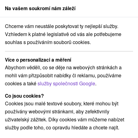
Na vašem soukromí nám záleží
člen skupiny
Sorger
Chceme vám neustále poskytovat ty nejlepší služby.
vání na Slovensku
Západné Slovensko
Nitriansky kraj
Diakovce
Vzhledem k platné legislativě od vás ale potřebujeme
souhlas s používáním souborů cookies.
Ubytování Diakovce
Více o personalizaci a měření
Kategorie
Abychom věděli, co se děje na webových stránkách a
mohli vám přizpůsobit nabídky či reklamu, používáme
Všechny kategorie
Chaty na prenájom
(1)
cookies a také
služby společnosti Google
.
Penzióny
(1)
Co jsou cookies?
Cookies jsou malé textové soubory, které mohou být
Vyberte lokalitu nebo termín
používány webovými stránkami, aby zefektivnily
uživatelský zážitek. Díky cookies vám můžeme nabízet
NEJLEVNĚJŠÍ
NEJDRAŽŠÍ
PODLE H
VŠECHNY
služby podle toho, co opravdu hledáte a chcete najít.