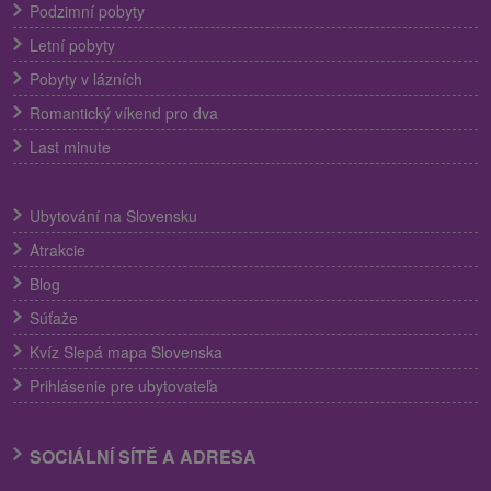
Podzimní pobyty
Letní pobyty
Pobyty v lázních
Romantický víkend pro dva
Last minute
Ubytování na Slovensku
Atrakcie
Blog
Súťaže
Kvíz Slepá mapa Slovenska
Prihlásenie pre ubytovateľa
SOCIÁLNÍ SÍTĚ A ADRESA