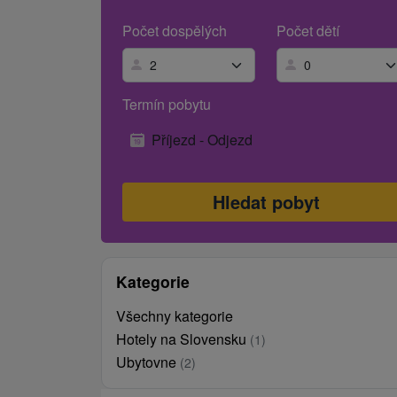
Počet dospělých
Počet dětí
Termín pobytu
Příjezd - Odjezd
Kategorie
Všechny kategorie
Hotely na Slovensku
(1)
Ubytovne
(2)