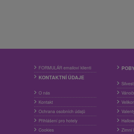
FORMULÁR emailoví klienti
POB
KONTAKTNÍ ÚDAJE
Silves
O nás
Vánočn
Kontakt
Veliko
Ochrana osobních údajů
Valent
Přihlášení pro hotely
Hallow
Cookies
Zimní 