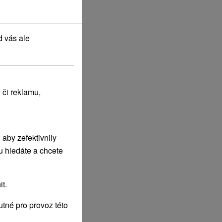
d vás ale
 či reklamu,
aby zefektivnily
u hledáte a chcete
t.
tné pro provoz této