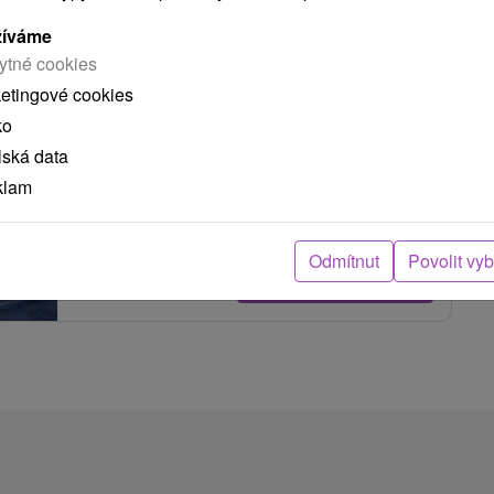
Dubnica nad Váhom
žíváme
ytné cookies
ketingové cookies
Komfortne zariadený hotel v meste Dubnica nad
ko
Váhom. Disponuje viacerými typmi izieb a
lská data
apartmánov, pričom...
klam
Odmítnut
Povolit vy
ZOBRAZIT