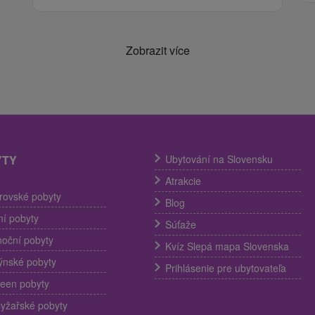
Zobrazit více
YTY
Ubytování na Slovensku
Atrakcie
trovské pobyty
Blog
í pobyty
Súťaže
noční pobyty
Kvíz Slepá mapa Slovenska
ýnské pobyty
Prihlásenie pre ubytovateľa
een pobyty
lyžařské pobyty