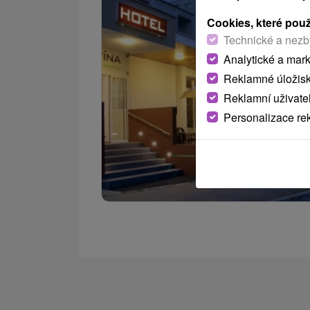
Cookies, které pou
Technické a nezb
Analytické a mar
Reklamné úložis
Reklamní uživate
Personalizace re