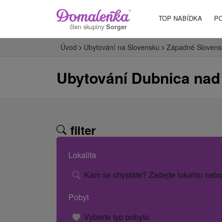
TOP NABÍDKA
P
člen skupiny
Sorger
Úvod
Ubytování na Slovensku
Západné Slovens
Ubytování Dubnica na
filter
Lokalita
Kam se chystáte? Zadejte lokalitu nebo
Pobyt
Vyberte typ pobytu