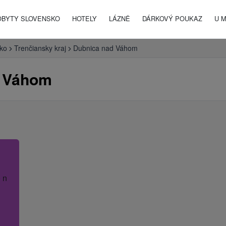
OBYTY SLOVENSKO
HOTELY
LÁZNĚ
DÁRKOVÝ POUKAZ
U 
ko
Trenčiansky kraj
Dubnica nad Váhom
d Váhom
 název hotelu.