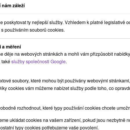
 nám záleží
ZOBRAZIT
poskytovat ty nejlepší služby. Vzhledem k platné legislativě o
 s používáním souborů cookies.
Ubytovňa Dubnica Dubnica nad
Váhom
Dubnica nad Váhom
i a měření
e děje na webových stránkách a mohli vám přizpůsobit nabídky
 také
služby společnosti Google
.
Ubytovňa v meste Dubnica nad Váhom, ktoré
ohraničujú na severozápade Biele Karpaty a na
xtové soubory, které mohou být používány webovými stránkami, 
juhovýchode...
 Díky cookies vám můžeme nabízet služby podle toho, co opravd
ZOBRAZIT
obodně rozhodnout, které typy používání cookies chcete umožni
me ukládat cookies na vašem zařízení, pokud jsou nezbytně nu
 ostatní typy cookies potřebujeme vaše povolení.
Hotel Kristína Dubnica nad Váhom