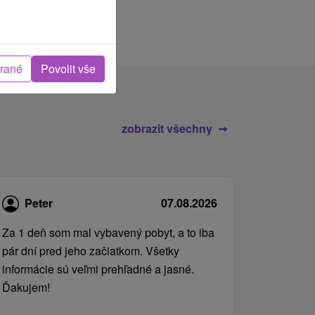
brané
Povolit vše
zobrazit všechny
Peter
07.08.2026
Za 1 deň som mal vybavený pobyt, a to iba
pár dní pred jeho začiatkom. Všetky
informácie sú veľmi prehľadné a jasné.
Ďakujem!