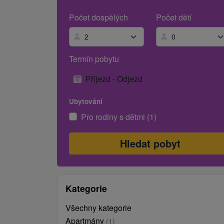
Počet dospělých
Počet dětí
Termín pobytu
Příjezd - Odjezd
Ubytování
Pro rodiny s dětmi (1)
Kategorie
Všechny kategorie
Apartmány
(1)