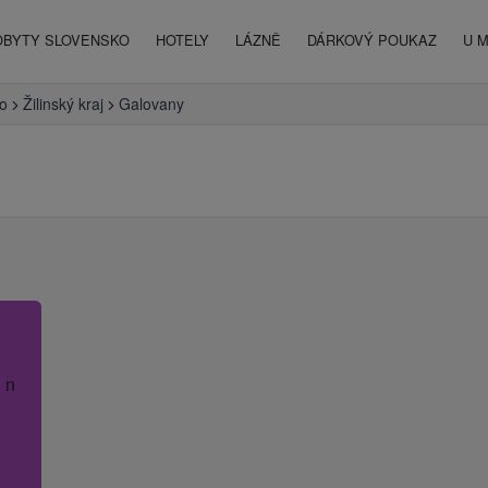
OBYTY SLOVENSKO
HOTELY
LÁZNĚ
DÁRKOVÝ POUKAZ
U 
o
Žilinský kraj
Galovany
 název hotelu.