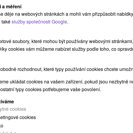
Útulné...
i a měření
e děje na webových stránkách a mohli vám přizpůsobit nabídky
 také
služby společnosti Google
.
ZOBRAZIT
xtové soubory, které mohou být používány webovými stránkami, 
 Díky cookies vám můžeme nabízet služby podle toho, co opravd
Apartmán 133 Liptovský Mikuláš
Galovany
obodně rozhodnout, které typy používání cookies chcete umožni
me ukládat cookies na vašem zařízení, pokud jsou nezbytně nu
Apartmán na okraji Liptovského Mikuláša, v
 ostatní typy cookies potřebujeme vaše povolení.
mestskej časti Bodice, ponúka komfortné
ubytovanie v časti...
žíváme
ytné cookies
ketingové cookies
ko
ZOBRAZIT