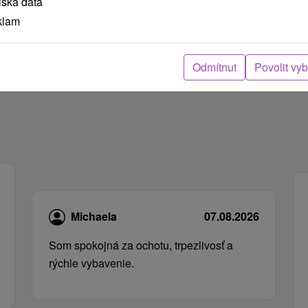
lská data
klam
Odmítnut
Povolit vy
Michaela
07.08.2026
Som spokojná za ochotu, trpezlivosť a
rýchle vybavenie.