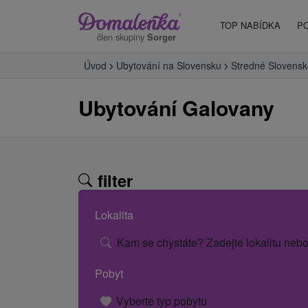
TOP NABÍDKA
P
člen skupiny
Sorger
Úvod
Ubytování na Slovensku
Stredné Slovensk
Ubytování Galovany
filter
Lokalita
Kam se chystáte? Zadejte lokalitu nebo
Pobyt
Vyberte typ pobytu