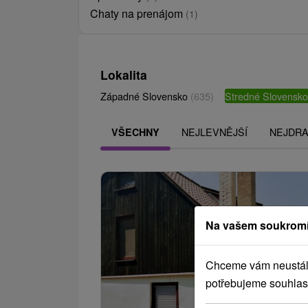
Chaty na prenájom
(1)
Lokalita
Západné Slovensko
(635)
Stredné Slovensk
NEJLEVNĚJŠÍ
NEJDRA
VŠECHNY
Na vašem soukromí
Chceme vám neustále 
potřebujeme souhlas