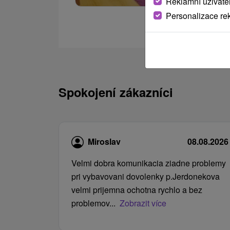
Reklamní uživate
Personalizace re
Spokojení zákazníci
Miroslav
08.08.2026
Velmi dobra komunikacia ziadne problemy
pri vybavovani dovolenky p.Jerdonekova
velmi prijemna ochotna rychlo a bez
problemov...
Zobrazit více