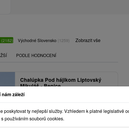
Zobrazit vše
o
(2182)
Východné Slovensko
(1259)
ŽŠÍ
PODLE HODNOCENÍ
Chalúpka Pod hájikom Liptovský
Mikuláš - Benice
 nám záleží
Galovany
poskytovat ty nejlepší služby. Vzhledem k platné legislativě o
Chalúpka Pod hájikom sa nachádza v meste
 s používáním souborů cookies.
Liptovský Mikuláš v okrajovej časti Benice.