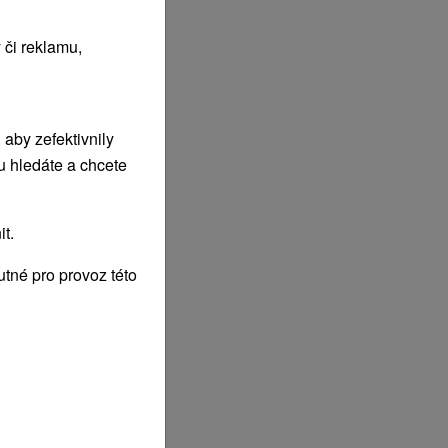
 či reklamu,
aby zefektivnily
u hledáte a chcete
t.
tné pro provoz této