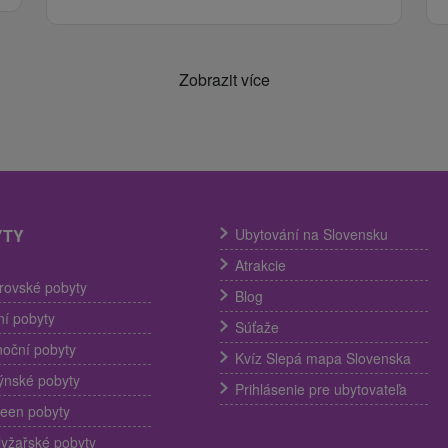
Zobrazit více
YTY
Ubytování na Slovensku
Atrakcie
trovské pobyty
Blog
í pobyty
Súťaže
noční pobyty
Kvíz Slepá mapa Slovenska
ýnské pobyty
Prihlásenie pre ubytovateľa
een pobyty
lyžařské pobyty