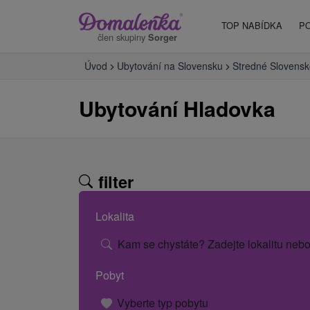
TOP NABÍDKA
P
člen skupiny
Sorger
Úvod
Ubytování na Slovensku
Stredné Slovensk
Ubytování Hladovka
filter
Lokalita
Kam se chystáte? Zadejte lokalitu nebo
Pobyt
Vyberte typ pobytu