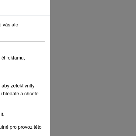
d vás ale
 či reklamu,
aby zefektivnily
u hledáte a chcete
t.
tné pro provoz této