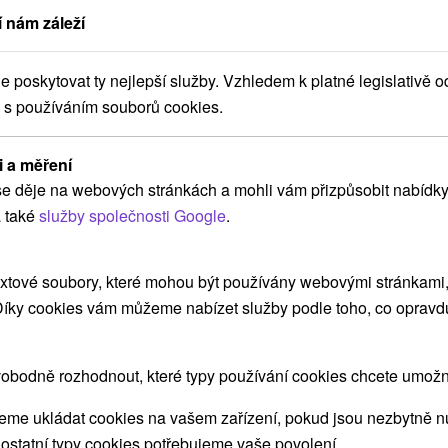
 nám záleží
ZOBRAZIT
poskytovat ty nejlepší služby. Vzhledem k platné legislativě o
 s používáním souborů cookies.
Penzión Tina Hladovka
i a měření
Hladovka
e děje na webových stránkách a mohli vám přizpůsobit nabídky
 také
služby společnosti Google
.
Penzión v príjemnom prostredí obce Hladovka na
xtové soubory, které mohou být používány webovými stránkami, 
Orave. Návštevníkom celoročne ponúka...
 Díky cookies vám můžeme nabízet služby podle toho, co opravd
obodně rozhodnout, které typy používání cookies chcete umožni
ZOBRAZIT
me ukládat cookies na vašem zařízení, pokud jsou nezbytně nu
 ostatní typy cookies potřebujeme vaše povolení.