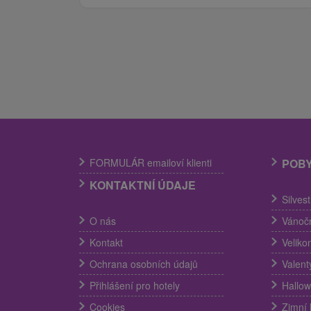
FORMULÁR emailoví klienti
POB
KONTAKTNÍ ÚDAJE
Silves
O nás
Vánočn
Kontakt
Veliko
Ochrana osobních údajů
Valent
Přihlášení pro hotely
Hallow
Cookies
Zimní 