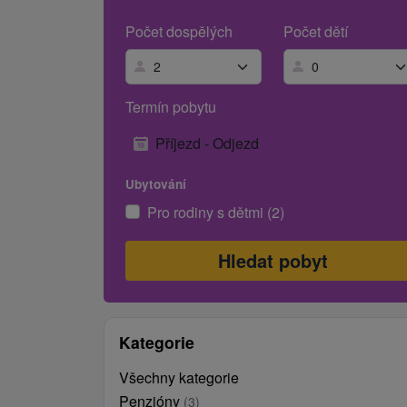
Počet dospělých
Počet dětí
Termín pobytu
Příjezd - Odjezd
Ubytování
Pro rodiny s dětmi (2)
Kategorie
Všechny kategorie
Penzióny
(3)