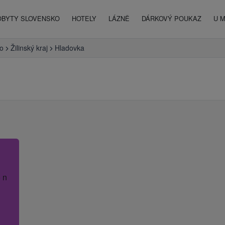
OBYTY SLOVENSKO
HOTELY
LÁZNĚ
DÁRKOVÝ POUKAZ
U 
o
Žilinský kraj
Hladovka
 název hotelu.