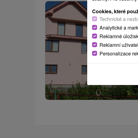
Cookies, které pou
Technické a nezb
Analytické a mar
Reklamné úložis
Reklamní uživate
Personalizace re