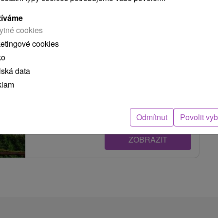
Penzión Family Hladovka
žíváme
ytné cookies
Hladovka
ketingové cookies
ko
Trojhviezdičkový penzión na okraji tichej obce
lská data
Hladovka. Návštevníkom ponúka komfortné
klam
ubytovanie...
Odmítnut
Povolit vy
ZOBRAZIT