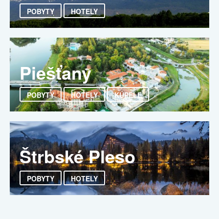
POBYTY
HOTELY
Piešťany
POBYTY
HOTELY
KÚPELE
Štrbské Pleso
POBYTY
HOTELY