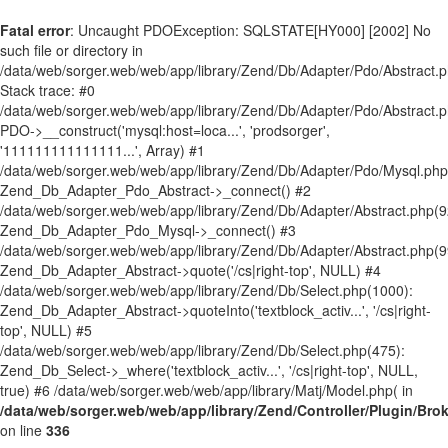
Fatal error
: Uncaught PDOException: SQLSTATE[HY000] [2002] No
such file or directory in
/data/web/sorger.web/web/app/library/Zend/Db/Adapter/Pdo/Abstract.
Stack trace: #0
/data/web/sorger.web/web/app/library/Zend/Db/Adapter/Pdo/Abstract.p
PDO->__construct('mysql:host=loca...', 'prodsorger',
'111111111111111...', Array) #1
/data/web/sorger.web/web/app/library/Zend/Db/Adapter/Pdo/Mysql.php
Zend_Db_Adapter_Pdo_Abstract->_connect() #2
/data/web/sorger.web/web/app/library/Zend/Db/Adapter/Abstract.php(9
Zend_Db_Adapter_Pdo_Mysql->_connect() #3
/data/web/sorger.web/web/app/library/Zend/Db/Adapter/Abstract.php(9
Zend_Db_Adapter_Abstract->quote('/cs|right-top', NULL) #4
/data/web/sorger.web/web/app/library/Zend/Db/Select.php(1000):
Zend_Db_Adapter_Abstract->quoteInto('textblock_activ...', '/cs|right-
top', NULL) #5
/data/web/sorger.web/web/app/library/Zend/Db/Select.php(475):
Zend_Db_Select->_where('textblock_activ...', '/cs|right-top', NULL,
true) #6 /data/web/sorger.web/web/app/library/Matj/Model.php( in
/data/web/sorger.web/web/app/library/Zend/Controller/Plugin/Bro
on line
336