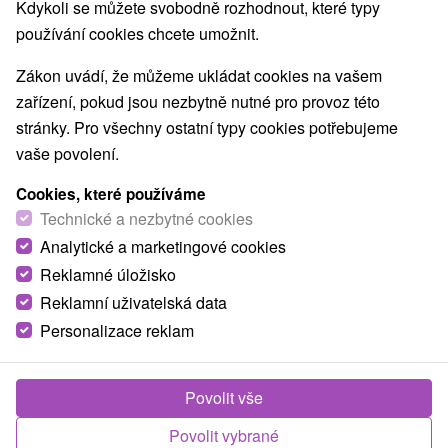
Kdykoli se můžete svobodně rozhodnout, které typy
používání cookies chcete umožnit.
Zákon uvádí, že můžeme ukládat cookies na vašem
zařízení, pokud jsou nezbytně nutné pro provoz této
stránky. Pro všechny ostatní typy cookies potřebujeme
vaše povolení.
Cookies, které používáme
Technické a nezbytné cookies
Analytické a marketingové cookies
Reklamné úložisko
Reklamní uživatelská data
Personalizace reklam
Chata Brestová Jasenová
Jasenová
Povolit vše
Chata Brestová, ktorá sa nachádza v chatovej osade
Jasenová ponúka vysoký komfort pri lese. Na...
Povolit vybrané