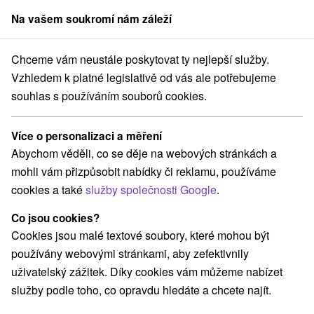
Na vašem soukromí nám záleží
člen skupiny
Sorger
Chceme vám neustále poskytovat ty nejlepší služby.
tování na Slovensku
Stredné Slovensko
Žilinský kraj
Jasenová
Vzhledem k platné legislativě od vás ale potřebujeme
souhlas s používáním souborů cookies.
Ubytování Jasenová
Více o personalizaci a měření
Kategorie
Abychom věděli, co se děje na webových stránkách a
mohli vám přizpůsobit nabídky či reklamu, používáme
Všechny kategorie
Chaty na prenájom
(2)
cookies a také
služby společnosti Google
.
Co jsou cookies?
Vyberte lokalitu nebo termín
Cookies jsou malé textové soubory, které mohou být
používány webovými stránkami, aby zefektivnily
NEJLEVNĚJŠÍ
NEJDRAŽŠÍ
PODLE H
VŠECHNY
uživatelský zážitek. Díky cookies vám můžeme nabízet
služby podle toho, co opravdu hledáte a chcete najít.