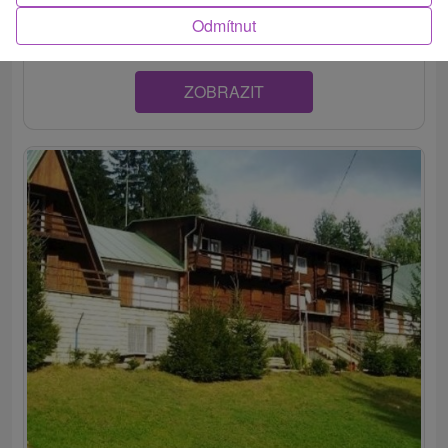
v obci Kokava nad Rimavicou, ponúka ubytovanie v...
Odmítnut
ZOBRAZIT