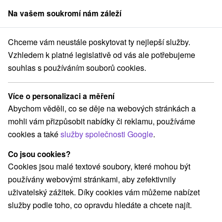
Na vašem soukromí nám záleží
člen skupiny
Sorger
Chceme vám neustále poskytovat ty nejlepší služby.
Stredné Slovensko
Banskobystrický kraj
Kokava nad Rimavicou
Vzhledem k platné legislativě od vás ale potřebujeme
souhlas s používáním souborů cookies.
Ubytování Kokava nad Rimavicou
Více o personalizaci a měření
Kategorie
Abychom věděli, co se děje na webových stránkách a
mohli vám přizpůsobit nabídky či reklamu, používáme
Všechny kategorie
Chaty na prenájom
(2)
cookies a také
služby společnosti Google
.
Drevenice
Penzióny
(1)
(1)
Co jsou cookies?
Cookies jsou malé textové soubory, které mohou být
Vyberte lokalitu nebo termín
používány webovými stránkami, aby zefektivnily
uživatelský zážitek. Díky cookies vám můžeme nabízet
NEJLEVNĚJŠÍ
NEJDRAŽŠÍ
PODLE H
VŠECHNY
služby podle toho, co opravdu hledáte a chcete najít.