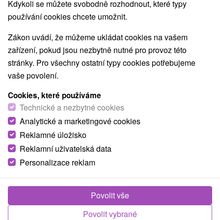
Kdykoli se můžete svobodně rozhodnout, které typy
používání cookies chcete umožnit.
Zákon uvádí, že můžeme ukládat cookies na vašem
zařízení, pokud jsou nezbytně nutné pro provoz této
stránky. Pro všechny ostatní typy cookies potřebujeme
vaše povolení.
Cookies, které používáme
Technické a nezbytné cookies
Analytické a marketingové cookies
Reklamné úložisko
Reklamní uživatelská data
Personalizace reklam
Chata Hajana Kokava nad Rimavicou
Kokava nad Rimavicou
Povolit vše
Moderná drevenica v pokojnom údolí Veporských vrchov,
Povolit vybrané