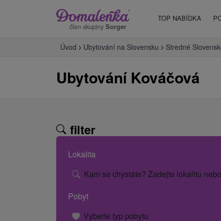
TOP NABÍDKA
P
člen skupiny
Sorger
Úvod
Ubytování na Slovensku
Stredné Slovensk
Ubytování Kováčová
filter
Lokalita
Kam se chystáte? Zadejte lokalitu nebo
Pobyt
Vyberte typ pobytu