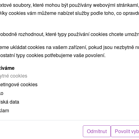
xtové soubory, které mohou být používány webovými stránkami, 
Chata Urpín Kováčová
 Díky cookies vám můžeme nabízet služby podle toho, co opravd
Kováčová
obodně rozhodnout, které typy používání cookies chcete umožni
Ubytovanie v chatovej osade v Kováčovej v
me ukládat cookies na vašem zařízení, pokud jsou nezbytně nu
kompletne vybavenej trojpodlažnej chate s
 ostatní typy cookies potřebujeme vaše povolení.
kuchyňou, jedálenským...
žíváme
ytné cookies
ketingové cookies
ZOBRAZIT
ko
lská data
klam
Chata Tri Oriešky Kováčová
Kováčová
Odmítnut
Povolit vy