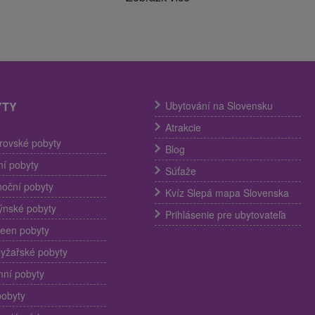
YTY
Ubytování na Slovensku
Atrakcie
trovské pobyty
Blog
í pobyty
Súťaže
noční pobyty
Kvíz Slepá mapa Slovenska
ýnské pobyty
Prihlásenie pre ubytovateľa
een pobyty
lyžařské pobyty
ní pobyty
pobyty