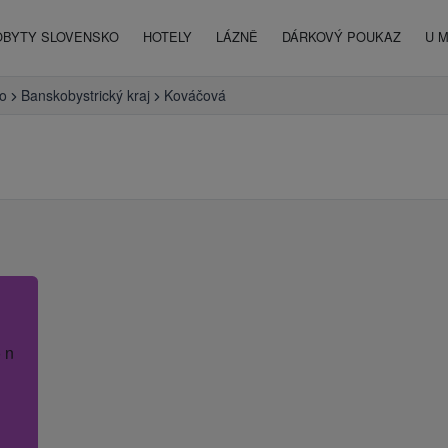
OBYTY SLOVENSKO
HOTELY
LÁZNĚ
DÁRKOVÝ POUKAZ
U 
o
Banskobystrický kraj
Kováčová
 název hotelu.