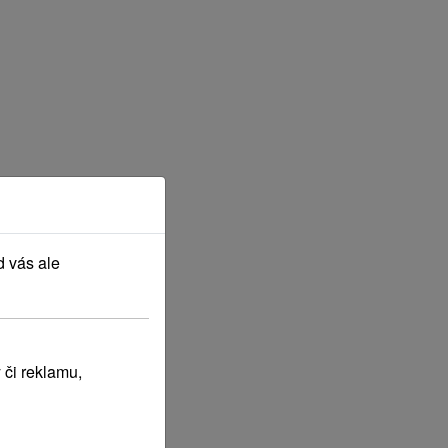
d vás ale
 či reklamu,