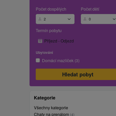
Počet dospělých
Počet dětí
Termín pobytu
Příjezd - Odjezd
Ubytování
Domácí mazlíček (3)
Kategorie
Všechny kategorie
Chaty na prenájom
(4)