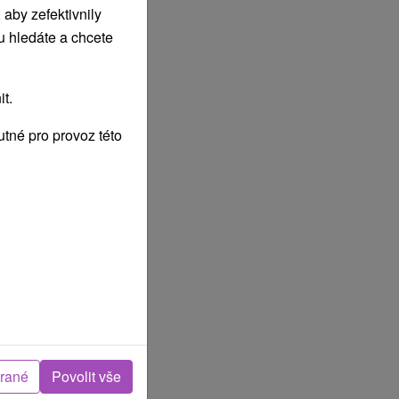
aby zefektivnily
u hledáte a chcete
t.
tné pro provoz této
brané
Povolit vše