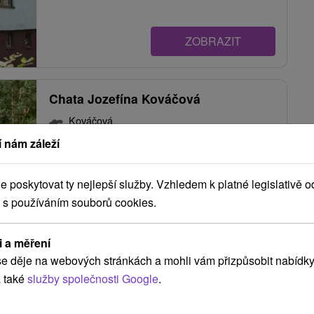
ZOBRAZIT
Chata Jozefína Kováčová
Kováčová
 nám záleží
Tradičná chatka Jozefína sa nachádza v
poskytovat ty nejlepší služby. Vzhledem k platné legislativě o
nádhernom okolí stredného Slovenska, v kúpeľnej
 s používáním souborů cookies.
obci...
i a měření
e děje na webových stránkách a mohli vám přizpůsobit nabídky
ZOBRAZIT
 také
služby společnosti Google
.