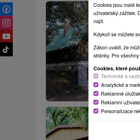
Cookies jsou malé te
uživatelský zážitek.
najít.
Kdykoli se můžete sv
Zákon uvádí, že může
stránky. Pro všechny
Cookies, které pou
Technické a nezb
Analytické a mar
Reklamné úložis
Reklamní uživate
Personalizace re