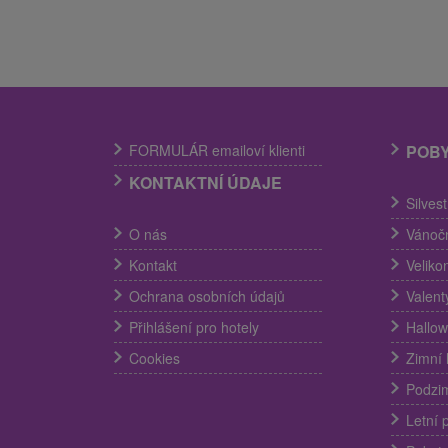
FORMULÁR emailoví klienti
POB
KONTAKTNÍ ÚDAJE
Silves
O nás
Vánočn
Kontakt
Veliko
Ochrana osobních údajů
Valent
Přihlášení pro hotely
Hallow
Cookies
Zimní 
Podzim
Letní 