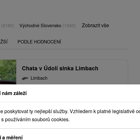
Zobrazit vše
o
(2182)
Východné Slovensko
(1260)
ŽŠÍ
PODLE HODNOCENÍ
Chata v Údolí slnka Limbach
Limbach
 nám záleží
Štýlová chata pod hrebeňom Malých Karpát, v
poskytovat ty nejlepší služby. Vzhledem k platné legislativě o
Slnečnom údolí neďaleko obce Limbach, ponúka...
 s používáním souborů cookies.
i a měření