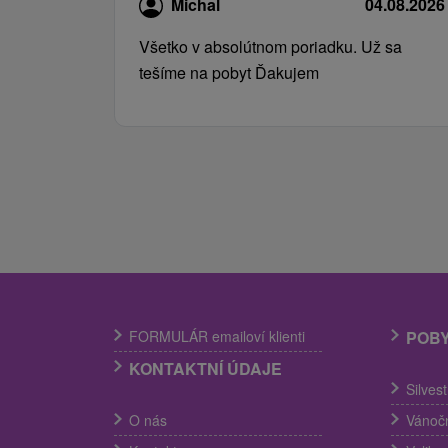
Michal
04.08.2026
Všetko v absolútnom poriadku. Už sa
tešíme na pobyt Ďakujem
FORMULÁR emailoví klienti
POB
KONTAKTNÍ ÚDAJE
Silves
O nás
Vánočn