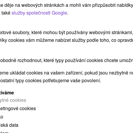
e děje na webových stránkách a mohli vám přizpůsobit nabídky
ZOBRAZIT
 také
služby společnosti Google
.
Villa Vinica Limbach
xtové soubory, které mohou být používány webovými stránkami, 
 Díky cookies vám můžeme nabízet služby podle toho, co opravd
Limbach
obodně rozhodnout, které typy používání cookies chcete umožni
Štýlová rodinná vila na Záhorí, v obci Limbach,
me ukládat cookies na vašem zařízení, pokud jsou nezbytně nu
ponúka útulné ubytovanie v piatich...
 ostatní typy cookies potřebujeme vaše povolení.
žíváme
ytné cookies
ZOBRAZIT
ketingové cookies
ko
lská data