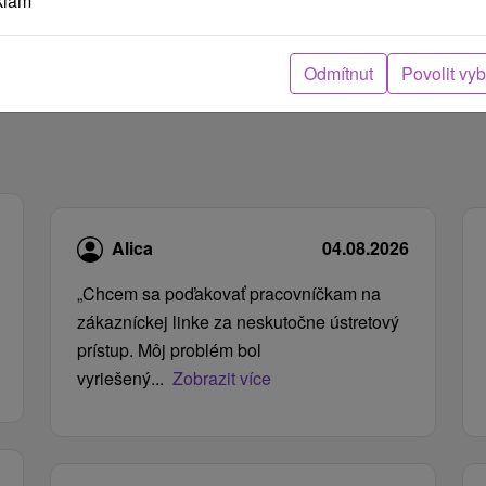
klam
Odmítnut
Povolit vy
Alica
04.08.2026
„Chcem sa poďakovať pracovníčkam na
zákazníckej linke za neskutočne ústretový
prístup. Môj problém bol
vyriešený...
Zobrazit více