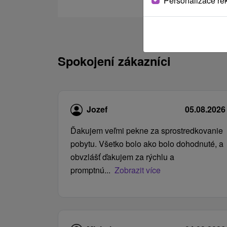
Personalizace re
Spokojení zákazníci
Jozef
05.08.2026
Ďakujem veľmi pekne za sprostredkovanie
pobytu. Všetko bolo ako bolo dohodnuté, a
obvzlášť ďakujem za rýchlu a
promptnú...
Zobrazit více