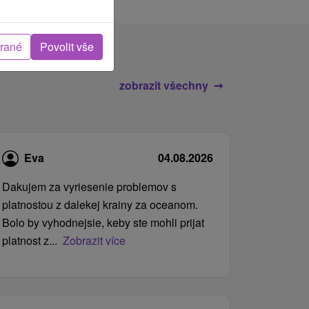
brané
Povolit vše
zobrazit všechny
Eva
04.08.2026
Dakujem za vyriesenie problemov s
platnostou z dalekej krainy za oceanom.
Bolo by vyhodnejsie, keby ste mohli prijat
platnost z...
Zobrazit více