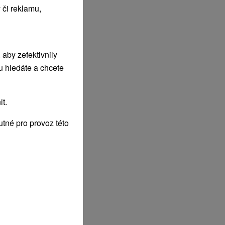
 či reklamu,
aby zefektivnily
u hledáte a chcete
t.
tné pro provoz této