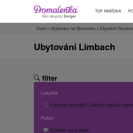
TOP NABÍDKA
P
člen skupiny
Sorger
Úvod
Ubytování na Slovensku
Západné Slovens
Ubytování Limbach
filter
Lokalita
Kam se chystáte? Zadejte lokalitu nebo
Pobyt
Vyberte typ pobytu