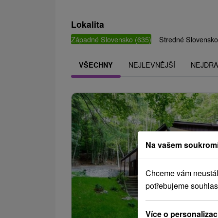
Lokalita
Západné Slovensko
(635)
Stredné Slovensk
NEJLEVNĚJŠÍ
NEJDRA
VŠECHNY
Na vašem soukromí
Chceme vám neustále 
potřebujeme souhlas
Více o personalizac