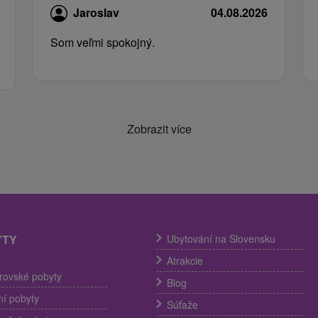
Jaroslav
04.08.2026
Som veľmi spokojný.
Zobrazit více
YTY
Ubytování na Slovensku
Atrakcie
trovské pobyty
Blog
í pobyty
Súťaže