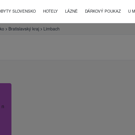
OBYTY SLOVENSKO
HOTELY
LÁZNĚ
DÁRKOVÝ POUKAZ
U 
ko
Bratislavský kraj
Limbach
 název hotelu.