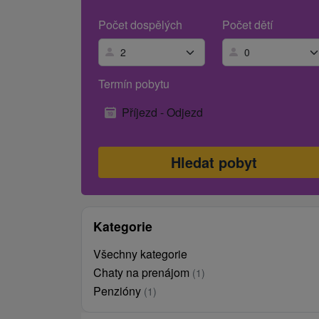
Počet dospělých
Počet dětí
Termín pobytu
Příjezd - Odjezd
Kategorie
Všechny kategorie
Chaty na prenájom
(1)
Penzióny
(1)