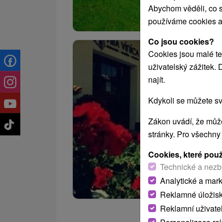
Abychom věděli, co s
používáme cookies a
Co jsou cookies?
Cookies jsou malé te
uživatelský zážitek.
najít.
Kdykoli se můžete sv
Zákon uvádí, že může
stránky. Pro všechny
Cookies, které pou
Technické a nezb
Analytické a mar
Reklamné úložis
Reklamní uživate