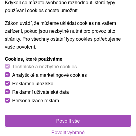
Kdykoli se můžete svobodně rozhodnout, které typy
používání cookies chcete umožnit.
Zákon uvádí, že můžeme ukládat cookies na vašem
zařízení, pokud jsou nezbytně nutné pro provoz této
stránky. Pro všechny ostatní typy cookies potřebujeme
vaše povolení.
Cookies, které používáme
Technické a nezbytné cookies
Analytické a marketingové cookies
Reklamné úložisko
Reklamní uživatelská data
Personalizace reklam
Drevenica Lúčny hríb Liptovská Štiavnica
Liptovská Štiavnica
Povolit vše
Tradične zariadená drevenica v liptovskej obci Liptovská
Štiavnica. Disponuje obývacou časťou, kde si možno
Povolit vybrané