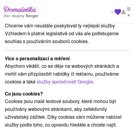
Na vašem soukromí nám záleží
člen skupiny
Sorger
Chceme vám neustále poskytovat ty nejlepší služby.
a Slovensku
Stredné Slovensko
Žilinský kraj
Liptovská Štiavnica
Vzhledem k platné legislativě od vás ale potřebujeme
souhlas s používáním souborů cookies.
Ubytování Liptovská Štiavnica
Více o personalizaci a měření
Kategorie
Abychom věděli, co se děje na webových stránkách a
mohli vám přizpůsobit nabídky či reklamu, používáme
Všechny kategorie
Drevenice
(7)
cookies a také
služby společnosti Google
.
Co jsou cookies?
Vyberte lokalitu nebo termín
Cookies jsou malé textové soubory, které mohou být
používány webovými stránkami, aby zefektivnily
TOP - NEJPRODÁVANĚJŠÍ
NEJLEVNĚJŠ
VŠECHNY
uživatelský zážitek. Díky cookies vám můžeme nabízet
služby podle toho, co opravdu hledáte a chcete najít.