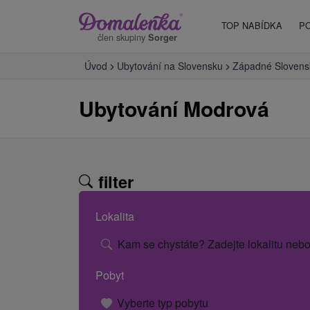
TOP NABÍDKA
P
člen skupiny
Sorger
Úvod
Ubytování na Slovensku
Západné Slovens
Ubytování Modrová
filter
Lokalita
Kam se chystáte? Zadejte lokalitu nebo
Pobyt
Vyberte typ pobytu