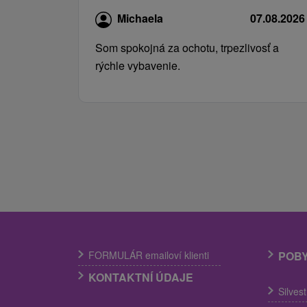
Michaela
07.08.2026
Som spokojná za ochotu, trpezlivosť a
rýchle vybavenie.
FORMULÁR emailoví klienti
POB
KONTAKTNÍ ÚDAJE
Silves