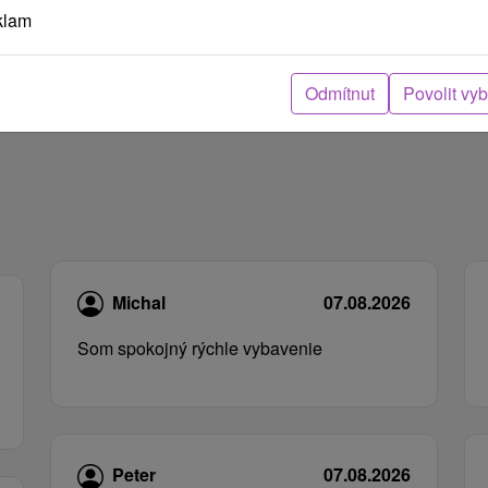
klam
Odmítnut
Povolit vy
Michal
07.08.2026
Som spokojný rýchle vybavenie
Peter
07.08.2026