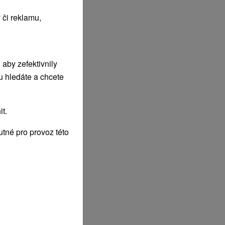
 či reklamu,
aby zefektivnily
u hledáte a chcete
t.
tné pro provoz této