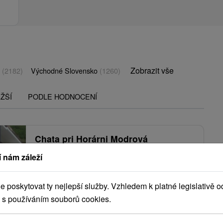
Zobrazit vše
o
(2182)
Východné Slovensko
(1260)
ŽŠÍ
PODLE HODNOCENÍ
Chata pri Horárni Modrová
Modrová
 nám záleží
poskytovat ty nejlepší služby. Vzhledem k platné legislativě o
Príjemná chata v krásnom prostredí Považského
 s používáním souborů cookies.
Inovca, v malebnej obci Modrová, ponúka
ubytovanie v...