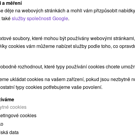
i a měření
e děje na webových stránkách a mohli vám přizpůsobit nabídky
 také
služby společnosti Google
.
ZOBRAZIT
xtové soubory, které mohou být používány webovými stránkami, 
 Díky cookies vám můžeme nabízet služby podle toho, co opravd
Chata Pohoda a Chata Modrová
Modrová
obodně rozhodnout, které typy používání cookies chcete umožni
me ukládat cookies na vašem zařízení, pokud jsou nezbytně nu
 ostatní typy cookies potřebujeme vaše povolení.
Dve útulné chaty v krásnom prostredí Považského
Inovca, v rekreačnej oblasti Modrovskej doliny (v...
žíváme
ytné cookies
ketingové cookies
ko
ZOBRAZIT
lská data