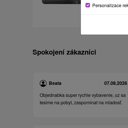
Personalizace re
Spokojení zákazníci
Beata
07.08.2026
Objednabka super rychle vybavenie, uz sa
tesime na pobyt, zaspominat na mladosť.