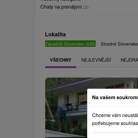
Chaty na prenájom
(2)
Lokalita
Západné Slovensko
(635)
Stredné Slovensk
NEJLEVNĚJŠÍ
NEJDRA
VŠECHNY
Na vašem soukromí
Chceme vám neustále 
potřebujeme souhlas