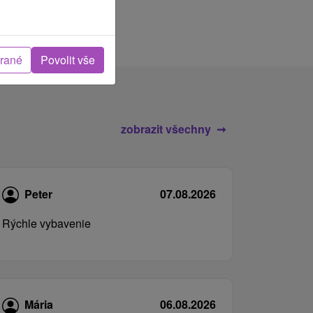
brané
Povolit vše
zobrazit všechny
Peter
07.08.2026
Rýchle vybavenie
Mária
06.08.2026