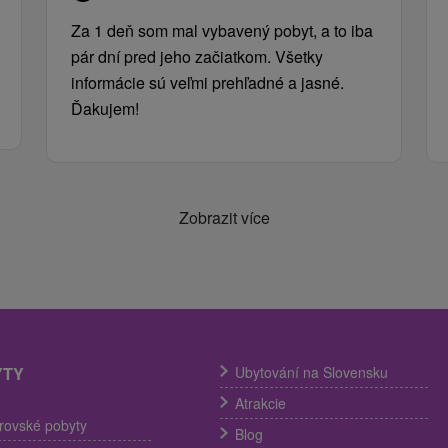
Za 1 deň som mal vybavený pobyt, a to iba
pár dní pred jeho začiatkom. Všetky
informácie sú veľmi prehľadné a jasné.
Ďakujem!
Zobrazit více
YTY
Ubytování na Slovensku
Atrakcie
trovské pobyty
Blog