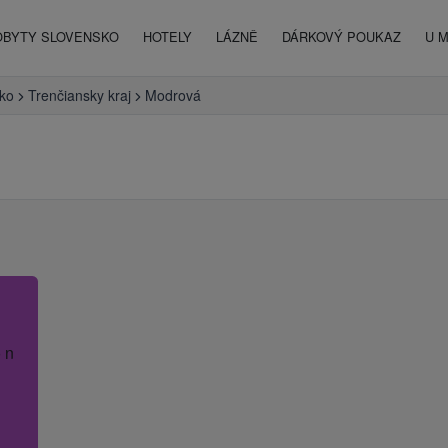
OBYTY SLOVENSKO
HOTELY
LÁZNĚ
DÁRKOVÝ POUKAZ
U 
ko
Trenčiansky kraj
Modrová
 název hotelu.