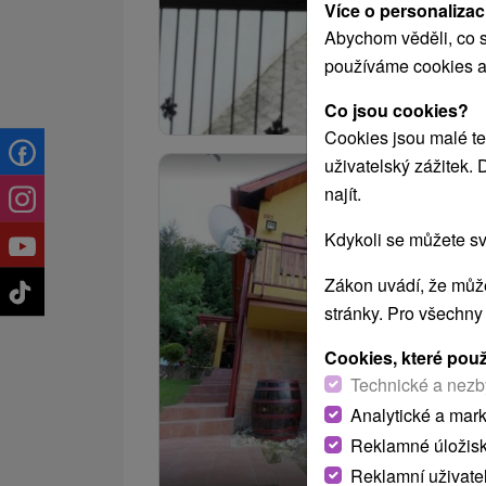
Více o personalizac
Abychom věděli, co s
používáme cookies a
Co jsou cookies?
Cookies jsou malé te
uživatelský zážitek.
najít.
Kdykoli se můžete sv
Zákon uvádí, že může
stránky. Pro všechny
Cookies, které pou
Technické a nezb
Analytické a mar
Reklamné úložis
Reklamní uživate