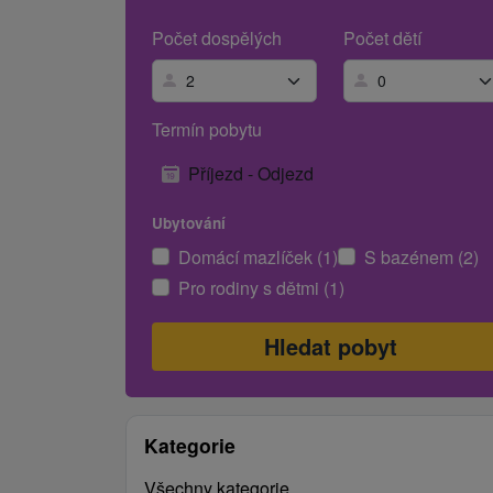
Počet dospělých
Počet dětí
Termín pobytu
Příjezd - Odjezd
Ubytování
Domácí mazlíček (1)
S bazénem (2)
Pro rodiny s dětmi (1)
Kategorie
Všechny kategorie