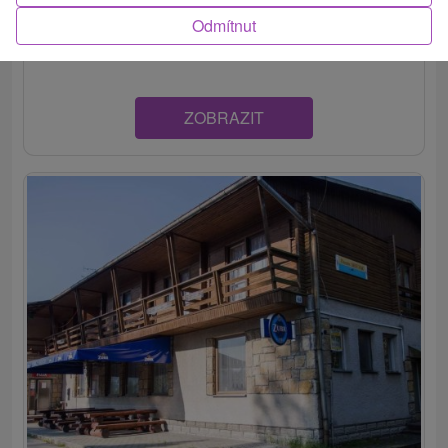
Mošovce. Disponuje dvomi spálňami a spoločenskou
Odmítnut
miestnosťou, kde...
ZOBRAZIT