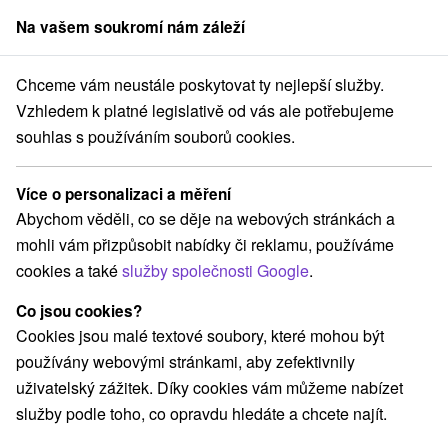
Na vašem soukromí nám záleží
člen skupiny
Sorger
Chceme vám neustále poskytovat ty nejlepší služby.
ytování na Slovensku
Stredné Slovensko
Žilinský kraj
Mošovce
Vzhledem k platné legislativě od vás ale potřebujeme
souhlas s používáním souborů cookies.
Ubytování Mošovce
Více o personalizaci a měření
Kategorie
Abychom věděli, co se děje na webových stránkách a
mohli vám přizpůsobit nabídky či reklamu, používáme
Všechny kategorie
Chaty na prenájom
(3)
cookies a také
služby společnosti Google
.
Drevenice
Penzióny
(1)
(1)
Co jsou cookies?
Cookies jsou malé textové soubory, které mohou být
Vyberte lokalitu nebo termín
používány webovými stránkami, aby zefektivnily
uživatelský zážitek. Díky cookies vám můžeme nabízet
NEJLEVNĚJŠÍ
NEJDRAŽŠÍ
PODLE H
VŠECHNY
služby podle toho, co opravdu hledáte a chcete najít.