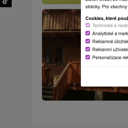
stránky. Pro všechny
Cookies, které pou
Technické a nezb
Analytické a mar
Reklamné úložis
Reklamní uživate
Personalizace re