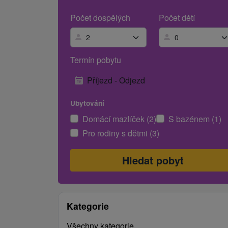
Počet dospělých
Počet dětí
Termín pobytu
Příjezd - Odjezd
Ubytování
Domácí mazlíček (2)
S bazénem (1)
Pro rodiny s dětmi (3)
Kategorie
Všechny kategorie