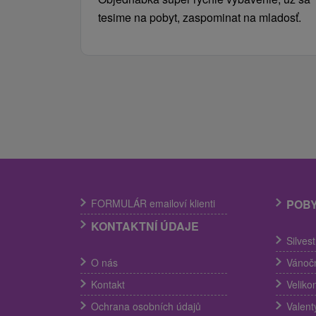
tesime na pobyt, zaspominat na mladosť.
FORMULÁR emailoví klienti
POB
KONTAKTNÍ ÚDAJE
Silves
O nás
Vánočn
Kontakt
Veliko
Ochrana osobních údajů
Valent