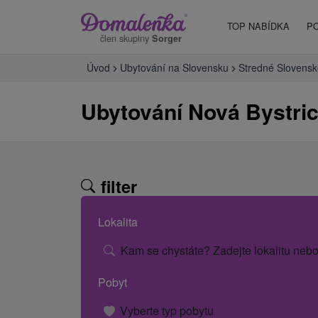
TOP NABÍDKA
P
člen skupiny
Sorger
Úvod
Ubytování na Slovensku
Stredné Slovensk
Ubytování Nová Bystri
filter
Lokalita
Kam se chystáte? Zadejte lokalitu nebo
Pobyt
Vyberte typ pobytu