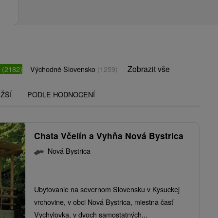
Zobrazit vše
o
(2182)
Východné Slovensko
(1259)
ŽŠÍ
PODLE HODNOCENÍ
Chata Včelín a Vyhňa Nová Bystrica
Nová Bystrica
Ubytovanie na severnom Slovensku v Kysuckej
vrchovine, v obci Nová Bystrica, miestna časť
Vychylovka, v dvoch samostatných...