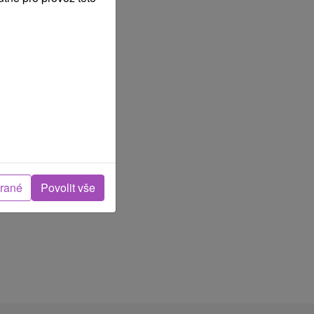
brané
Povolit vše