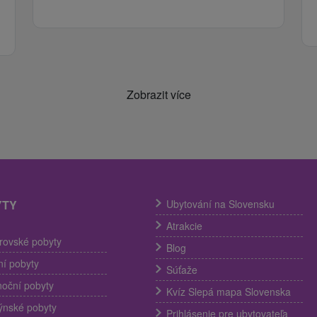
Zobrazit více
YTY
Ubytování na Slovensku
Atrakcie
trovské pobyty
Blog
í pobyty
Súťaže
noční pobyty
Kvíz Slepá mapa Slovenska
ýnské pobyty
Prihlásenie pre ubytovateľa