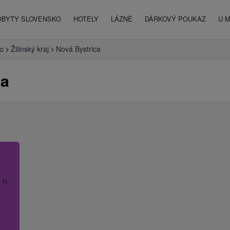
OBYTY SLOVENSKO
HOTELY
LÁZNĚ
DÁRKOVÝ POUKAZ
U 
o
Žilinský kraj
Nová Bystrica
ca
 název hotelu.