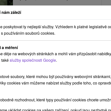
 nám záleží
ZOBRAZIT
poskytovat ty nejlepší služby. Vzhledem k platné legislativě o
 s používáním souborů cookies.
Drevenica Vychylovka Nová Bystrica
i a měření
Nová Bystrica
e děje na webových stránkách a mohli vám přizpůsobit nabídky
 také
služby společnosti Google
.
Drevenica s nadštandardným vybavením v obci
Nová Bystrica, v miestnej časti Vychylovka,
xtové soubory, které mohou být používány webovými stránkami, 
poskytuje celoročné...
 Díky cookies vám můžeme nabízet služby podle toho, co opravd
obodně rozhodnout, které typy používání cookies chcete umožni
ZOBRAZIT
me ukládat cookies na vašem zařízení, pokud jsou nezbytně nu