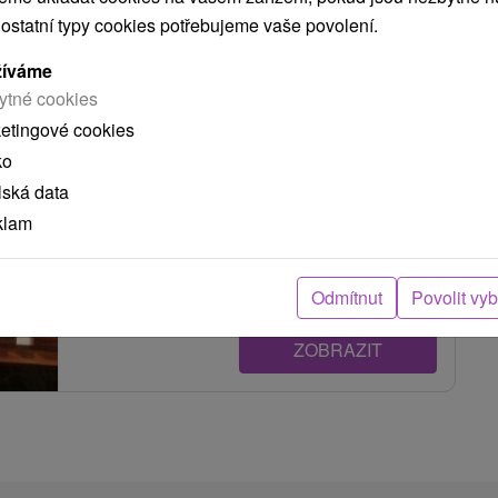
 ostatní typy cookies potřebujeme vaše povolení.
Chata Matilda Nová Bystrica
žíváme
ytné cookies
Nová Bystrica
ketingové cookies
ko
Drevenica na strednom Slovensku v Kysuckej
lská data
vrchovine, v obci Nová Bystrica, miestna časť
klam
Vychylovka, poskytuje príjemné...
Odmítnut
Povolit vy
ZOBRAZIT