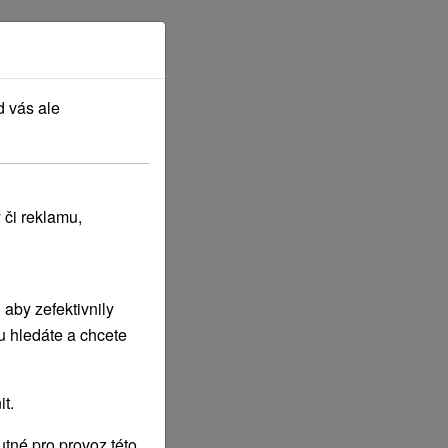
d vás ale
 či reklamu,
aby zefektivnily
u hledáte a chcete
t.
tné pro provoz této