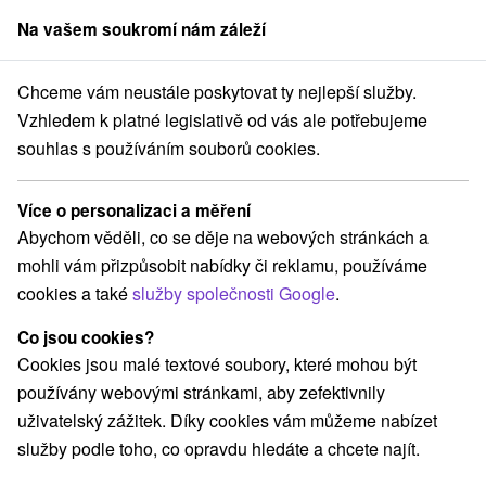
Na vašem soukromí nám záleží
člen skupiny
Sorger
Chceme vám neustále poskytovat ty nejlepší služby.
a Slovensku
Stredné Slovensko
Žilinský kraj
Oravský Podzámok
Vzhledem k platné legislativě od vás ale potřebujeme
souhlas s používáním souborů cookies.
Ubytování Oravský Podzámok
Více o personalizaci a měření
Kategorie
Abychom věděli, co se děje na webových stránkách a
mohli vám přizpůsobit nabídky či reklamu, používáme
Všechny kategorie
Apartmány
(1)
cookies a také
služby společnosti Google
.
Chaty na prenájom
Drevenice
Penzióny
(8)
(3)
(2)
Co jsou cookies?
Cookies jsou malé textové soubory, které mohou být
Vyberte lokalitu nebo termín
používány webovými stránkami, aby zefektivnily
uživatelský zážitek. Díky cookies vám můžeme nabízet
TOP - NEJPRODÁVANĚJŠÍ
NEJLEVNĚJŠ
VŠECHNY
služby podle toho, co opravdu hledáte a chcete najít.