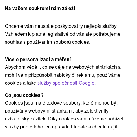
Na vašem soukromí nám záleží
člen skupiny
Sorger
Chceme vám neustále poskytovat ty nejlepší služby.
Ubytování na Slovensku
Východné Slovensko
Košický kraj
Pača
Vzhledem k platné legislativě od vás ale potřebujeme
souhlas s používáním souborů cookies.
Ubytování Pača
Více o personalizaci a měření
Kategorie
Abychom věděli, co se děje na webových stránkách a
mohli vám přizpůsobit nabídky či reklamu, používáme
Všechny kategorie
Chaty na prenájom
(1)
cookies a také
služby společnosti Google
.
Drevenice
(1)
Co jsou cookies?
Cookies jsou malé textové soubory, které mohou být
Vyberte lokalitu nebo termín
používány webovými stránkami, aby zefektivnily
uživatelský zážitek. Díky cookies vám můžeme nabízet
NEJLEVNĚJŠÍ
NEJDRAŽŠÍ
PODLE H
VŠECHNY
služby podle toho, co opravdu hledáte a chcete najít.