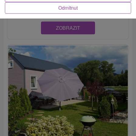
návštevníkom celoročne ponúka komfortné...
Odmítnut
ZOBRAZIT