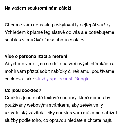
Na vašem soukromí nám záleží
člen skupiny
Sorger
Chceme vám neustále poskytovat ty nejlepší služby.
ytování na Slovensku
Stredné Slovensko
Žilinský kraj
Podtureň
Vzhledem k platné legislativě od vás ale potřebujeme
souhlas s používáním souborů cookies.
Ubytování Podtureň
Více o personalizaci a měření
Kategorie
Abychom věděli, co se děje na webových stránkách a
mohli vám přizpůsobit nabídky či reklamu, používáme
Všechny kategorie
Apartmány
(2)
cookies a také
služby společnosti Google
.
Chaty na prenájom
Priváty
(2)
(3)
Co jsou cookies?
Cookies jsou malé textové soubory, které mohou být
Vyberte lokalitu nebo termín
používány webovými stránkami, aby zefektivnily
uživatelský zážitek. Díky cookies vám můžeme nabízet
TOP - NEJPRODÁVANĚJŠÍ
NEJLEVNĚJŠ
VŠECHNY
služby podle toho, co opravdu hledáte a chcete najít.