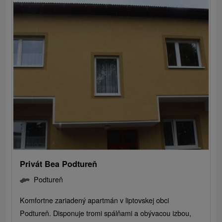
Privát Bea Podtureň
Podtureň
Komfortne zariadený apartmán v liptovskej obci
Podtureň. Disponuje tromi spálňami a obývacou izbou,