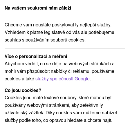
Na vašem soukromí nám záleží
člen skupiny
Sorger
Chceme vám neustále poskytovat ty nejlepší služby.
tování na Slovensku
Východné Slovensko
Prešovský kraj
Reľov
Vzhledem k platné legislativě od vás ale potřebujeme
souhlas s používáním souborů cookies.
Ubytování Reľov
Více o personalizaci a měření
Kategorie
Abychom věděli, co se děje na webových stránkách a
mohli vám přizpůsobit nabídky či reklamu, používáme
Všechny kategorie
Chaty na prenájom
(2)
cookies a také
služby společnosti Google
.
Drevenice
Penzióny
(3)
(1)
Co jsou cookies?
Cookies jsou malé textové soubory, které mohou být
Vyberte lokalitu nebo termín
používány webovými stránkami, aby zefektivnily
uživatelský zážitek. Díky cookies vám můžeme nabízet
TOP - NEJPRODÁVANĚJŠÍ
NEJLEVNĚJŠ
VŠECHNY
služby podle toho, co opravdu hledáte a chcete najít.