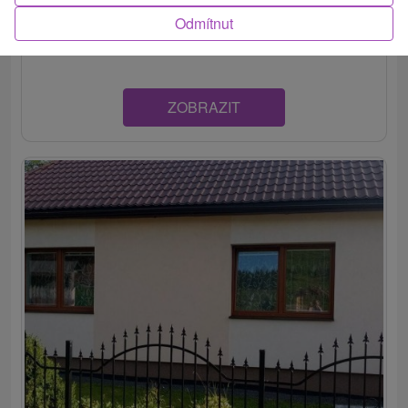
národného parku, v zamagurskej obci Reľov. Ponúka
Odmítnut
rôzne...
ZOBRAZIT