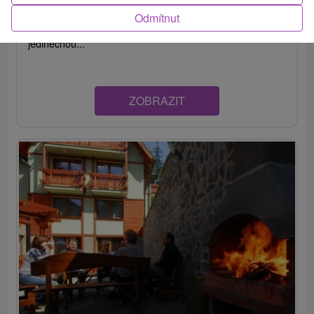
Chata v krásnom horskom prostredí Veľkej Fatry,
Odmítnut
neďaleko cyklotrasy vedúcej do mesta Ružomberok, s
jedinečnou...
ZOBRAZIT