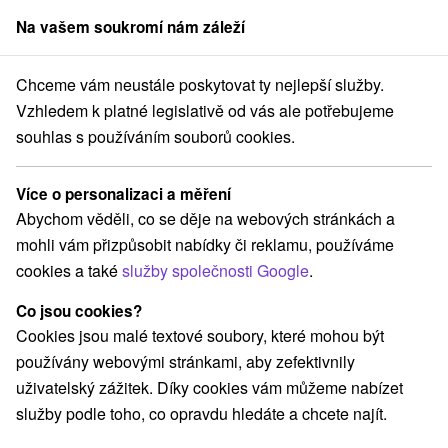
Na vašem soukromí nám záleží
člen skupiny
Sorger
Chceme vám neustále poskytovat ty nejlepší služby.
vání na Slovensku
Stredné Slovensko
Žilinský kraj
Ružomberok
Vzhledem k platné legislativě od vás ale potřebujeme
souhlas s používáním souborů cookies.
Ubytování Ružomberok
Více o personalizaci a měření
Kategorie
Abychom věděli, co se děje na webových stránkách a
mohli vám přizpůsobit nabídky či reklamu, používáme
Všechny kategorie
Hotely na Slovensku
(1)
cookies a také
služby společnosti Google
.
Apartmány
Chaty na prenájom
Drevenice
(8)
(23)
(8)
Penzióny
Priváty
(5)
(1)
Co jsou cookies?
Cookies jsou malé textové soubory, které mohou být
používány webovými stránkami, aby zefektivnily
Vyberte lokalitu nebo termín
uživatelský zážitek. Díky cookies vám můžeme nabízet
služby podle toho, co opravdu hledáte a chcete najít.
TOP - NEJPRODÁVANĚJŠÍ
NEJLEVNĚJŠ
VŠECHNY