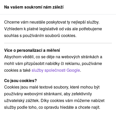
Na vašem soukromí nám záleží
člen skupiny
Sorger
Chceme vám neustále poskytovat ty nejlepší služby.
ytování na Slovensku
Východné Slovensko
Košický kraj
Slavec
Vzhledem k platné legislativě od vás ale potřebujeme
souhlas s používáním souborů cookies.
Ubytování Slavec
Více o personalizaci a měření
Kategorie
Abychom věděli, co se děje na webových stránkách a
mohli vám přizpůsobit nabídky či reklamu, používáme
Všechny kategorie
Chaty na prenájom
(2)
cookies a také
služby společnosti Google
.
Co jsou cookies?
Vyberte lokalitu nebo termín
Cookies jsou malé textové soubory, které mohou být
používány webovými stránkami, aby zefektivnily
NEJLEVNĚJŠÍ
NEJDRAŽŠÍ
PODLE H
VŠECHNY
uživatelský zážitek. Díky cookies vám můžeme nabízet
služby podle toho, co opravdu hledáte a chcete najít.