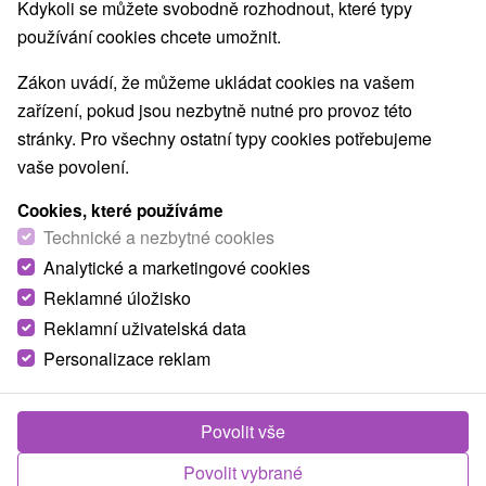
Kdykoli se můžete svobodně rozhodnout, které typy
používání cookies chcete umožnit.
Zákon uvádí, že můžeme ukládat cookies na vašem
zařízení, pokud jsou nezbytně nutné pro provoz této
stránky. Pro všechny ostatní typy cookies potřebujeme
vaše povolení.
Cookies, které používáme
Technické a nezbytné cookies
Analytické a marketingové cookies
Reklamné úložisko
Reklamní uživatelská data
Personalizace reklam
Chalupa Ida Slavec
Slavec
Povolit vše
Ubytovanie v pokojnom prostredí obce Slavec v krásnom
prostredí Gemera disponuje dvoma izbami a
Povolit vybrané