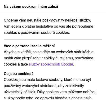
Na vašem soukromí nám záleží
člen skupiny
Sorger
Chceme vám neustále poskytovat ty nejlepší služby.
ytování na Slovensku
Východné Slovensko
Prešovský kraj
Ulič
Vzhledem k platné legislativě od vás ale potřebujeme
souhlas s používáním souborů cookies.
Ubytování Ulič
Více o personalizaci a měření
Kategorie
Abychom věděli, co se děje na webových stránkách a
mohli vám přizpůsobit nabídky či reklamu, používáme
Všechny kategorie
Chaty na prenájom
(2)
cookies a také
služby společnosti Google
.
Penzióny
(1)
Co jsou cookies?
Cookies jsou malé textové soubory, které mohou být
Vyberte lokalitu nebo termín
používány webovými stránkami, aby zefektivnily
uživatelský zážitek. Díky cookies vám můžeme nabízet
NEJLEVNĚJŠÍ
NEJDRAŽŠÍ
PODLE H
VŠECHNY
služby podle toho, co opravdu hledáte a chcete najít.