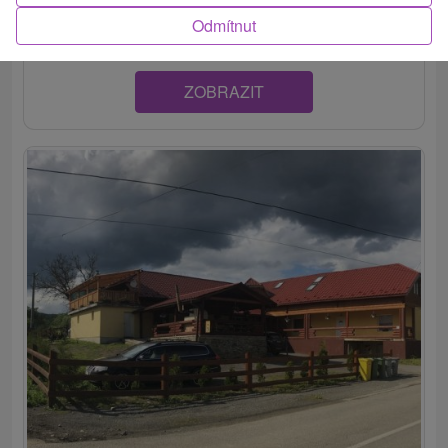
komfortne zariadených izbách. Hostia...
Odmítnut
ZOBRAZIT