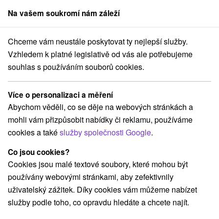
Na vašem soukromí nám záleží
člen skupiny
Sorger
Chceme vám neustále poskytovat ty nejlepší služby.
na Slovensku
Východné Slovensko
Prešovský kraj
Uličské Krivé
Vzhledem k platné legislativě od vás ale potřebujeme
souhlas s používáním souborů cookies.
Ubytování Uličské Krivé
Více o personalizaci a měření
Kategorie
Abychom věděli, co se děje na webových stránkách a
mohli vám přizpůsobit nabídky či reklamu, používáme
Všechny kategorie
Chaty na prenájom
(2)
cookies a také
služby společnosti Google
.
Drevenice
Priváty
(1)
(1)
Co jsou cookies?
Cookies jsou malé textové soubory, které mohou být
Vyberte lokalitu nebo termín
používány webovými stránkami, aby zefektivnily
uživatelský zážitek. Díky cookies vám můžeme nabízet
NEJLEVNĚJŠÍ
NEJDRAŽŠÍ
PODLE H
VŠECHNY
služby podle toho, co opravdu hledáte a chcete najít.