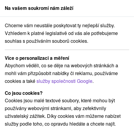
Na vašem soukromí nám záleží
člen skupiny
Sorger
Chceme vám neustále poskytovat ty nejlepší služby.
 Slovensku
Východné Slovensko
Prešovský kraj
Veľká Franková
Vzhledem k platné legislativě od vás ale potřebujeme
souhlas s používáním souborů cookies.
Ubytování Veľká Franková
Více o personalizaci a měření
Kategorie
Abychom věděli, co se děje na webových stránkách a
mohli vám přizpůsobit nabídky či reklamu, používáme
Všechny kategorie
Chaty na prenájom
(2)
cookies a také
služby společnosti Google
.
Drevenice
(6)
Co jsou cookies?
Cookies jsou malé textové soubory, které mohou být
Vyberte lokalitu nebo termín
používány webovými stránkami, aby zefektivnily
uživatelský zážitek. Díky cookies vám můžeme nabízet
TOP - NEJPRODÁVANĚJŠÍ
NEJLEVNĚJŠ
VŠECHNY
služby podle toho, co opravdu hledáte a chcete najít.