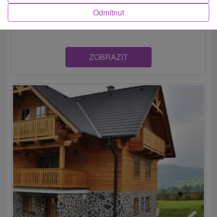
Franková, je situovaná novopostavená Chata pod
Odmítnut
lesom...
ZOBRAZIT