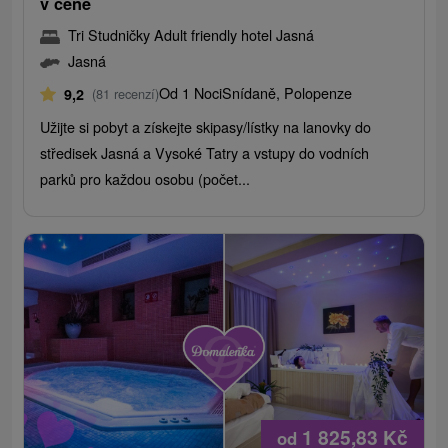
v ceně
Tri Studničky Adult friendly hotel Jasná
Jasná
Od 1 Noci
Snídaně, Polopenze
9,2
(81 recenzí)
Užijte si pobyt a získejte skipasy/lístky na lanovky do
středisek Jasná a Vysoké Tatry a vstupy do vodních
parků pro každou osobu (počet...
1 825,83
Kč
od