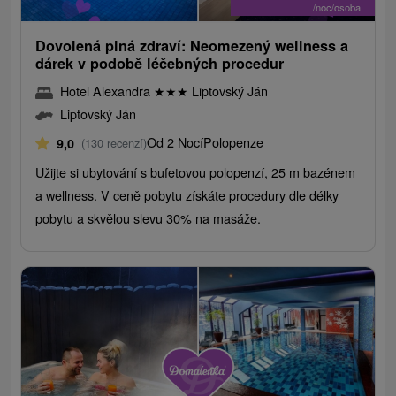
/noc/osoba
Dovolená plná zdraví: Neomezený wellness a
dárek v podobě léčebných procedur
Hotel Alexandra
★
★
★
Liptovský Ján
Liptovský Ján
Od 2 Nocí
Polopenze
9,0
(130 recenzí)
Užijte si ubytování s bufetovou polopenzí, 25 m bazénem
a wellness. V ceně pobytu získáte procedury dle délky
pobytu a skvělou slevu 30% na masáže.