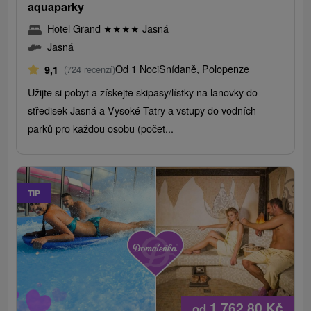
aquaparky
Hotel Grand
★
★
★
★
Jasná
Jasná
Od 1 Noci
Snídaně, Polopenze
9,1
(724 recenzí)
Užijte si pobyt a získejte skipasy/lístky na lanovky do
středisek Jasná a Vysoké Tatry a vstupy do vodních
parků pro každou osobu (počet...
TIP
1 762,80
Kč
od