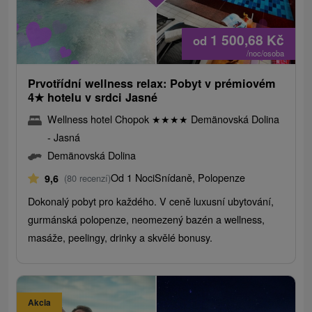
1 500,68
Kč
od
/noc/osoba
Prvotřídní wellness relax: Pobyt v prémiovém
4
★
hotelu v srdci Jasné
Wellness hotel Chopok
★
★
★
★
Demänovská Dolina
- Jasná
Demänovská Dolina
Od 1 Noci
Snídaně, Polopenze
9,6
(80 recenzí)
Dokonalý pobyt pro každého. V ceně luxusní ubytování,
gurmánská polopenze, neomezený bazén a wellness,
masáže, peelingy, drinky a skvělé bonusy.
Akcia