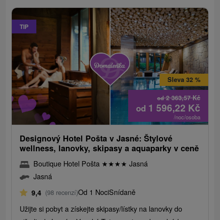
TIP
Sleva 32 %
2 363,57
Kč
od
1 596,22
Kč
od
/noc/osoba
Designový Hotel Pošta v Jasné: Štylové
wellness, lanovky, skipasy a aquaparky v ceně
Boutique Hotel Pošta
★
★
★
★
Jasná
Jasná
Od 1 Noci
Snídaně
9,4
(98 recenzí)
Užijte si pobyt a získejte skipasy/lístky na lanovky do