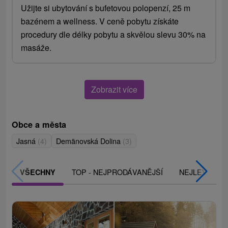
Užijte si ubytování s bufetovou polopenzí, 25 m
bazénem a wellness. V ceně pobytu získáte
procedury dle délky pobytu a skvělou slevu 30% na
masáže.
Zobrazit více
Obce a města
Jasná
(4)
Demänovská Dolina
(3)
TOP - NEJPRODÁVANĚJŠÍ
NEJLEVNĚJŠ
VŠECHNY