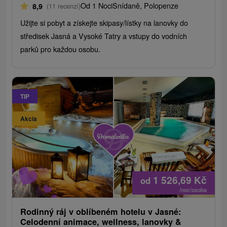
Od 1 Noci
Snídaně, Polopenze
8,9
(11 recenzí)
Užijte si pobyt a získejte skipasy/lístky na lanovky do
středisek Jasná a Vysoké Tatry a vstupy do vodních
parků pro každou osobu.
TIP
Akcia
1 526,69
Kč
od
/noc/osoba
Rodinný ráj v oblíbeném hotelu v Jasné:
Celodenní animace, wellness, lanovky &