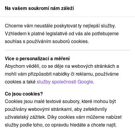
Na vašem soukromí nám záleží
člen skupiny
Sorger
Chceme vám neustále poskytovat ty nejlepší služby.
Pobyty na Slovensku
Valentýnské pobyty
Liptov
Vzhledem k platné legislativě od vás ale potřebujeme
souhlas s používáním souborů cookies.
Valentýnské pobyty Liptov
Více o personalizaci a měření
Kategorie
Abychom věděli, co se děje na webových stránkách a
mohli vám přizpůsobit nabídky či reklamu, používáme
Všechny kategorie
Pobyty v akci
(27)
cookies a také
služby společnosti Google
.
Wellness pobyty
Víkendové pobyty
(32)
(37)
Romantické pobyty
Pobyty pro seniory
(15)
(14)
Co jsou cookies?
Rodinné pobyty
(34)
Cookies jsou malé textové soubory, které mohou být
používány webovými stránkami, aby zefektivnily
uživatelský zážitek. Díky cookies vám můžeme nabízet
Vyberte lokalitu nebo termín
služby podle toho, co opravdu hledáte a chcete najít.