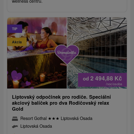
wellness centru.
TIP
Akcia
2 494,88
Kč
od
/noc/osoba
Liptovský odpočinek pro rodiče. Speciální
akciový balíček pro dva Rodičovský relax
Gold
Resort Gothal
★
★
★
Liptovská Osada
Liptovská Osada