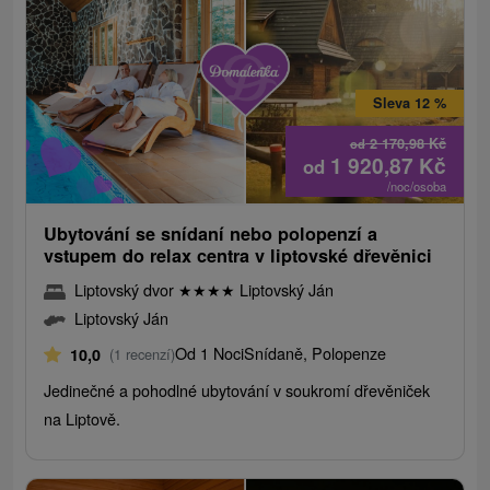
Sleva 12 %
2 170,98
Kč
od
1 920,87
Kč
od
/noc/osoba
Ubytování se snídaní nebo polopenzí a
vstupem do relax centra v liptovské dřevěnici
Liptovský dvor
★
★
★
★
Liptovský Ján
Liptovský Ján
Od 1 Noci
Snídaně, Polopenze
10,0
(1 recenzí)
Jedinečné a pohodlné ubytování v soukromí dřevěniček
na Liptově.