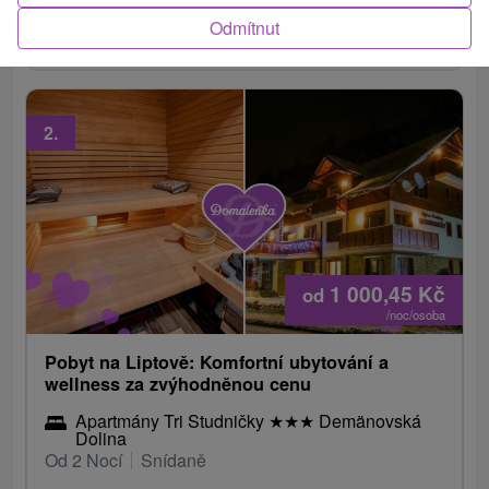
bazén a wellness, masáže, peelingy, drinky a
Odmítnut
skvělé bonusy.
2.
1 000,45
Kč
od
/noc/osoba
Pobyt na Liptově: Komfortní ubytování a
wellness za zvýhodněnou cenu
Apartmány Tri Studničky
★
★
★
Demänovská
Dolina
Od 2 Nocí
Snídaně