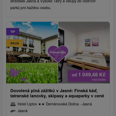
středisek Jasná a Vysoké Tatry a vstupy do vodních
parků pro každou osobu.
TIP
Akcia
1 049,48
Kč
od
/noc/osoba
Dovolená plná zážitků v Jasné: Finská káď,
tatranské lanovky, skipasy a aquaparky v ceně
Hotel Liptov
★
★
Demänovská Dolina - Jasná
Jasná