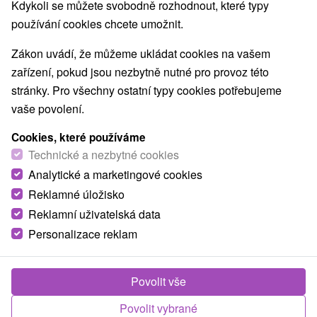
Nejprodávanější
Kdykoli se můžete svobodně rozhodnout, které typy
používání cookies chcete umožnit.
1.
Zákon uvádí, že můžeme ukládat cookies na vašem
zařízení, pokud jsou nezbytně nutné pro provoz této
stránky. Pro všechny ostatní typy cookies potřebujeme
vaše povolení.
Cookies, které používáme
1 500,68
Kč
od
Technické a nezbytné cookies
/noc/osoba
Analytické a marketingové cookies
Reklamné úložisko
Prvotřídní wellness relax: Pobyt v prémiovém
4
★
hotelu v srdci Jasné
Reklamní uživatelská data
Personalizace reklam
Wellness hotel Chopok
★
★
★
★
Demänovská
Dolina - Jasná
Od 1 Noci
Snídaně, Polopenze
Povolit vše
Dokonalý pobyt pro každého. V ceně luxusní
ubytování, gurmánská polopenze, neomezený
Povolit vybrané