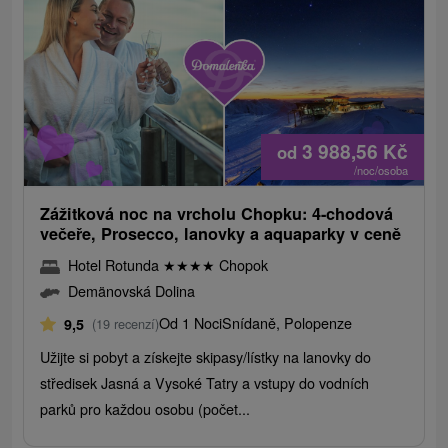
3 988,56
Kč
od
/noc/osoba
Zážitková noc na vrcholu Chopku: 4-chodová
večeře, Prosecco, lanovky a aquaparky v ceně
Hotel Rotunda
★
★
★
★
Chopok
Demänovská Dolina
Od 1 Noci
Snídaně, Polopenze
9,5
(19 recenzí)
Užijte si pobyt a získejte skipasy/lístky na lanovky do
středisek Jasná a Vysoké Tatry a vstupy do vodních
parků pro každou osobu (počet...