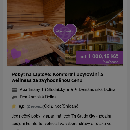
1 000,45
Kč
od
/noc/osoba
Pobyt na Liptově: Komfortní ubytování a
wellness za zvýhodněnou cenu
Apartmány Tri Studničky
★
★
★
Demänovská Dolina
Demänovská Dolina
Od 2 Nocí
Snídaně
9,0
(2 recenzí)
Jedinečný pobyt v apartmánech Tri Studničky - ideální
spojení komfortu, volnosti ve výběru stravy a relaxu ve