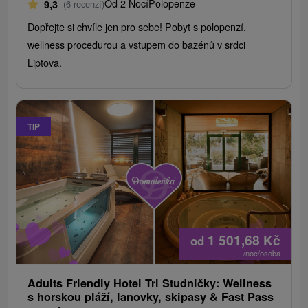
Od 2 Nocí
Polopenze
9,3
(6 recenzí)
Dopřejte si chvíle jen pro sebe! Pobyt s polopenzí,
wellness procedurou a vstupem do bazénů v srdci
Liptova.
TIP
1 501,68
Kč
od
/noc/osoba
Adults Friendly Hotel Tri Studničky: Wellness
s horskou pláží, lanovky, skipasy & Fast Pass