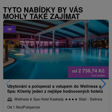
TYTO NABÍDKY BY VÁS
MOHLY TAKÉ ZAJÍMAT
TIP
2 738,74
Kč
od
/noc/osoba
Ubytování s polopenzí a vstupem do Wellness a
Spa: Klienty jeden z nejlépe hodnocených hotelů
Wellness & Spa Hotel Kaskady
★
★
★
★
Sliač - Sielnica
Od 1 Noci
Polopenze