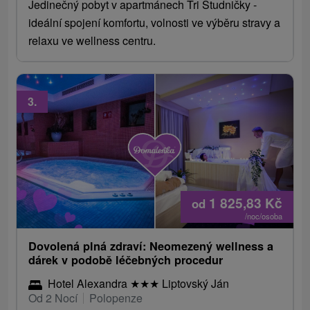
Jedinečný pobyt v apartmánech Tri Studničky -
ideální spojení komfortu, volnosti ve výběru stravy a
relaxu ve wellness centru.
3.
1 825,83
Kč
od
/noc/osoba
Dovolená plná zdraví: Neomezený wellness a
dárek v podobě léčebných procedur
Hotel Alexandra
★
★
★
Liptovský Ján
Od 2 Nocí
Polopenze