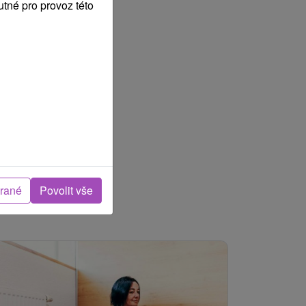
tné pro provoz této
brané
Povolit vše