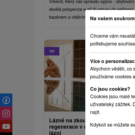
Víkend, který vás opravdu vypne - ubytování
skvělá polopenze a až tři vstupy do wellness 
bazénem a vitálním světem.
Na vašem soukromí
Chceme vám neustále 
potřebujeme souhlas
TIP
Více o personalizac
Abychom věděli, co s
používáme cookies a
Co jsou cookies?
Cookies jsou malé te
1 682,43
od
uživatelský zážitek.
/noc/
najít.
Lázně na zkoušku: Léčivá
Kdykoli se můžete sv
regenerace v malebném prostřed
lázní