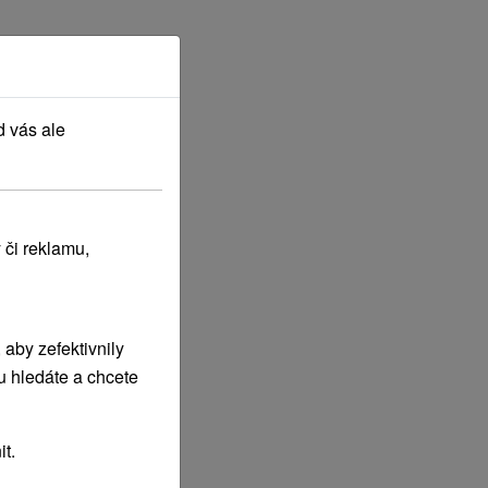
d vás ale
 či reklamu,
aby zefektivnily
u hledáte a chcete
t.