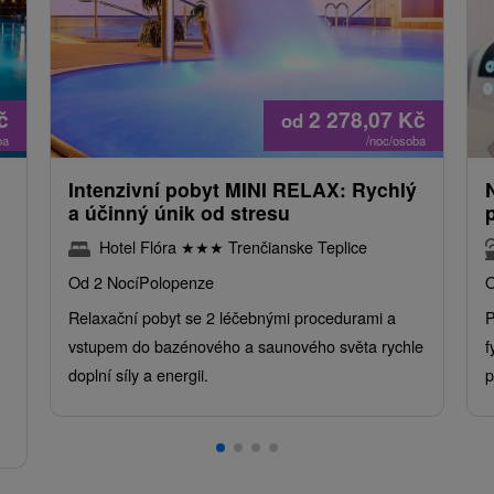
č
2 278,07
Kč
od
ba
/noc/osoba
Intenzivní pobyt MINI RELAX: Rychlý
a účinný únik od stresu
Hotel Flóra
★
★
★
Trenčianske Teplice
Od 2 Nocí
Polopenze
O
Relaxační pobyt se 2 léčebnými procedurami a
P
vstupem do bazénového a saunového světa rychle
f
doplní síly a energii.
p
.