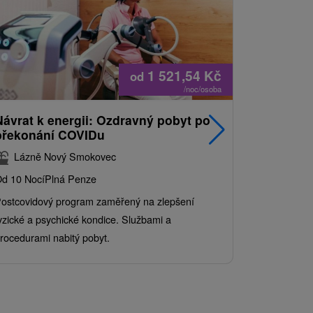
1 521,54
Kč
od
/noc/osoba
Návrat k energii: Ozdravný pobyt po
Nejprodá
překonání COVIDu
pobyt s
balíkem 
Lázně Nový Smokovec
Grand 
d 10 Nocí
Plná Penze
Od 2 Nocí
Al
ostcovidový program zaměřený na zlepšení
Užijte si pe
yzické a psychické kondice. Službami a
kde se skvěl
rocedurami nabitý pobyt.
služby pro c