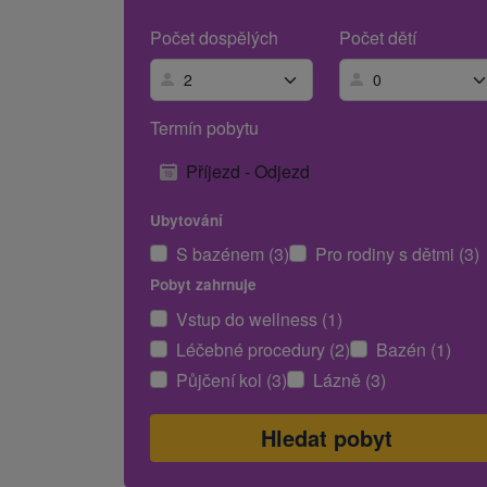
Počet dospělých
Počet dětí
Termín pobytu
Příjezd - Odjezd
Ubytování
S bazénem (3)
Pro rodiny s dětmi (3)
Pobyt zahrnuje
Vstup do wellness (1)
Léčebné procedury (2)
Bazén (1)
Půjčení kol (3)
Lázně (3)