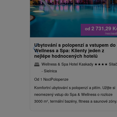
2 731,29
K
od
/noc/oso
Ubytování s polopenzí a vstupem do
Wellness a Spa: Klienty jeden z
nejlépe hodnocených hotelů
Wellness & Spa Hotel Kaskady
★
★
★
★
Sliač
- Sielnica
Od 1 Noci
Polopenze
Komfortní ubytování s polopenzí a pitím. Užijte si
neomezený vstup do Spa & Wellness o rozloze
3000 m², termální bazény, fitness a saunové zóny