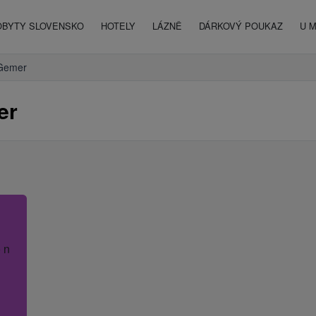
OBYTY SLOVENSKO
HOTELY
LÁZNĚ
DÁRKOVÝ POUKAZ
U 
Gemer
er
 název hotelu.