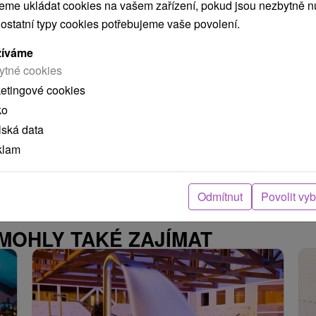
me ukládat cookies na vašem zařízení, pokud jsou nezbytně nu
 ostatní typy cookies potřebujeme vaše povolení.
žíváme
ytné cookies
ketingové cookies
bné
ko
lská data
klam
Odmítnut
Povolit vy
 MOHLY TAKÉ ZAJÍMAT