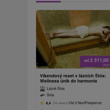
2 311,00
od
/noc/
Víkendový reset v lázních Štós:
Wellness únik do harmonie
Lázně Štós
Štós
Od 2 Nocí
Polopenze
8,4
(54 recenzí)