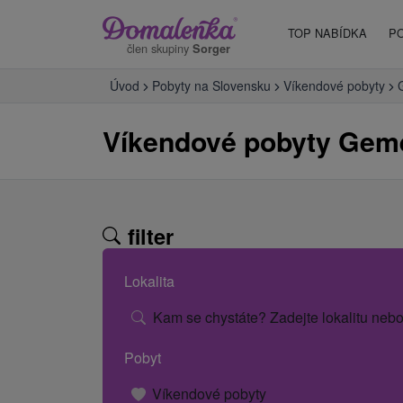
TOP NABÍDKA
P
člen skupiny
Sorger
Úvod
Pobyty na Slovensku
Víkendové pobyty
Víkendové pobyty Gem
filter
Lokalita
Kam se chystáte? Zadejte lokalitu nebo
Pobyt
Víkendové pobyty