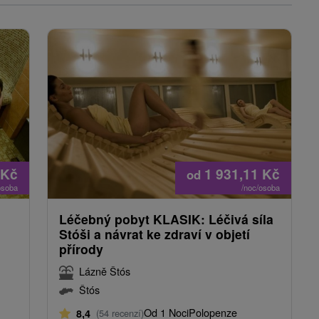
Kč
1 931,11
Kč
od
osoba
/noc/osoba
Léčebný pobyt KLASIK: Léčivá síla
Stóši a návrat ke zdraví v objetí
přírody
Lázně Štós
Štós
Od 1 Noci
Polopenze
8,4
(54 recenzí)