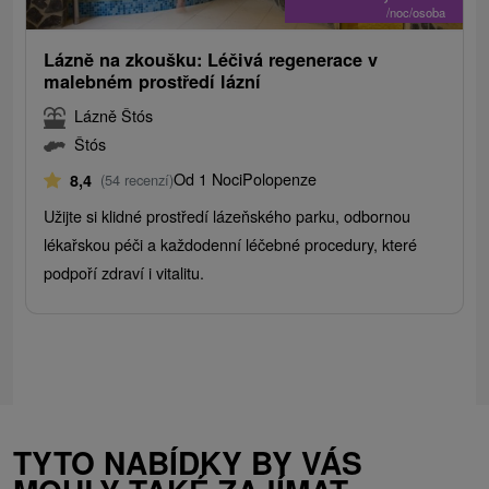
/noc/osoba
Lázně na zkoušku: Léčivá regenerace v
malebném prostředí lázní
Lázně Štós
Štós
Od 1 Noci
Polopenze
8,4
(54 recenzí)
Užijte si klidné prostředí lázeňského parku, odbornou
lékařskou péči a každodenní léčebné procedury, které
podpoří zdraví i vitalitu.
TYTO NABÍDKY BY VÁS