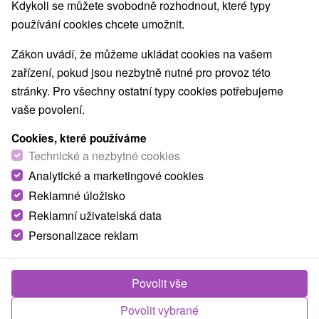
Kdykoli se můžete svobodně rozhodnout, které typy
používání cookies chcete umožnit.
Obce a města
Zákon uvádí, že můžeme ukládat cookies na vašem
Štós
(2)
zařízení, pokud jsou nezbytně nutné pro provoz této
stránky. Pro všechny ostatní typy cookies potřebujeme
TOP - NEJPRODÁVANĚJŠÍ
NEJLEVNĚJŠ
VŠECHNY
vaše povolení.
Cookies, které používáme
Technické a nezbytné cookies
Analytické a marketingové cookies
Reklamné úložisko
Reklamní uživatelská data
Personalizace reklam
1 932,31
Kč
Povolit vše
od
/noc/osoba
Povolit vybrané