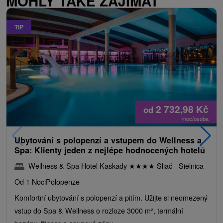
MOHLY TAKÉ ZAJÍMAT
TIP
2 732,98
Kč
od
/noc/osoba
Ubytování s polopenzí a vstupem do Wellness a
Spa: Klienty jeden z nejlépe hodnocených hotelů
Wellness & Spa Hotel Kaskady
★
★
★
★
Sliač - Sielnica
Od 1 Noci
Polopenze
Komfortní ubytování s polopenzí a pitím. Užijte si neomezený
vstup do Spa & Wellness o rozloze 3000 m², termální