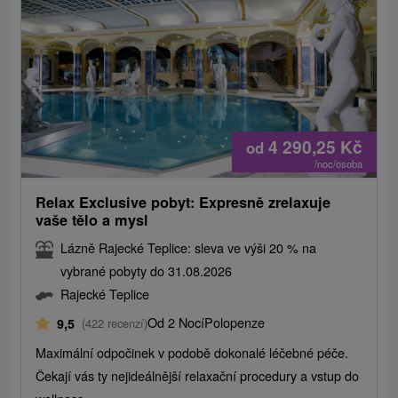
4 290,25
Kč
od
/noc/osoba
Relax Exclusive pobyt: Expresně zrelaxuje
vaše tělo a mysl
Lázně Rajecké Teplice: sleva ve výši 20 % na
vybrané pobyty do 31.08.2026
Rajecké Teplice
Od 2 Nocí
Polopenze
9,5
(422 recenzí)
Maximální odpočinek v podobě dokonalé léčebné péče.
Čekají vás ty nejideálnější relaxační procedury a vstup do