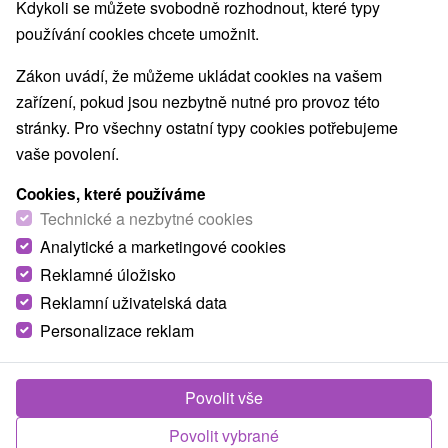
Nejprodávanější
Kdykoli se můžete svobodně rozhodnout, které typy
používání cookies chcete umožnit.
1.
Zákon uvádí, že můžeme ukládat cookies na vašem
zařízení, pokud jsou nezbytně nutné pro provoz této
stránky. Pro všechny ostatní typy cookies potřebujeme
vaše povolení.
Cookies, které používáme
3 816,32
Kč
od
Technické a nezbytné cookies
/noc/osoba
Analytické a marketingové cookies
Reklamné úložisko
Léčebný wellness pobyt RELAX CLASSIC:
oblíbený pobyt pro dokonalé uvolnění
Reklamní uživatelská data
Personalizace reklam
Lázně Rajecké Teplice: sleva ve výši 20 % na
vybrané pobyty do 31.08.2026
Od 2 Nocí
Polopenze
Povolit vše
Tradiční lázeňská péče s ubytováním a polopenzí.
Součástí balíčku je neomezený vstup do termálních
Povolit vybrané