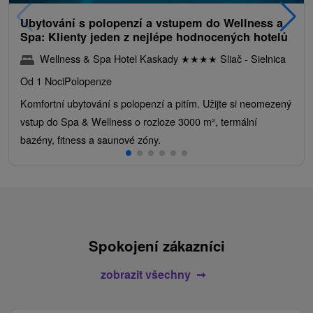
Ubytování s polopenzí a vstupem do Wellness a
Spa: Klienty jeden z nejlépe hodnocených hotelů
Wellness & Spa Hotel Kaskady
★
★
★
★
Sliač - Sielnica
Od 1 Noci
Polopenze
Komfortní ubytování s polopenzí a pitím. Užijte si neomezený
vstup do Spa & Wellness o rozloze 3000 m², termální
bazény, fitness a saunové zóny.
Spokojení zákazníci
zobrazit všechny