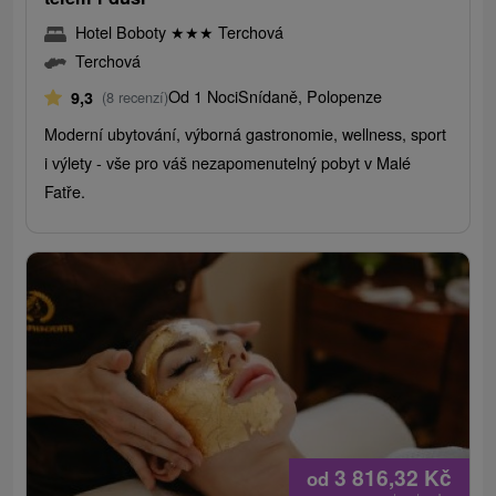
Hotel Boboty
★
★
★
Terchová
Terchová
Od 1 Noci
Snídaně, Polopenze
9,3
(8 recenzí)
Moderní ubytování, výborná gastronomie, wellness, sport
i výlety - vše pro váš nezapomenutelný pobyt v Malé
Fatře.
3 816,32
Kč
od