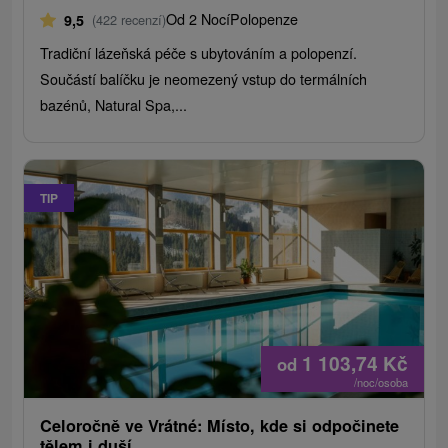
Od 2 Nocí
Polopenze
9,5
(422 recenzí)
Tradiční lázeňská péče s ubytováním a polopenzí.
Součástí balíčku je neomezený vstup do termálních
bazénů, Natural Spa,...
TIP
1 103,74
Kč
od
/noc/osoba
Celoročně ve Vrátné: Místo, kde si odpočinete
tělem i duší