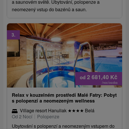
a saunovém světě. Ubytování, polopenze a
neomezený vstup do bazénů a saun.
3.
2 681,40
Kč
od
/noc/osoba
Relax v kouzelném prostředí Malé Fatry: Pobyt
s polopenzí a neomezeným wellness
Village resort Hanuliak
★
★
★
★
Belá
Od 2 Nocí
Polopenze
Ubytování s polopenzí a neomezeným vstupem do