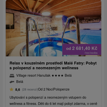
2 681,40
Kč
od
/noc/osoba
Relax v kouzelném prostředí Malé Fatry: Pobyt
s polopenzí a neomezeným wellness
Village resort Hanuliak
★
★
★
★
Belá
Belá
Od 2 Nocí
Polopenze
8,6
(28 recenzí)
Ubytování s polopenzí a neomezeným vstupem do
wellness a fitness. Děti do 6 let mají pobyt zdarma, v ceně