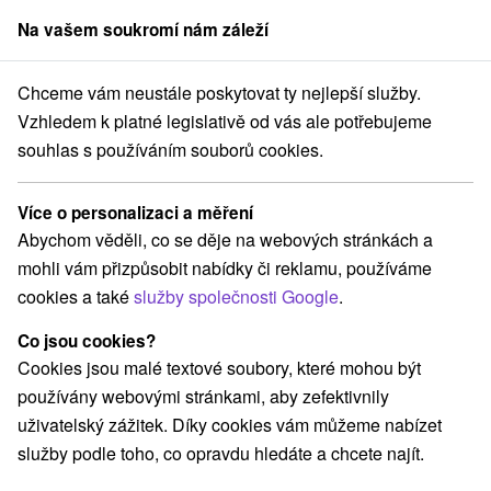
Na vašem soukromí nám záleží
člen skupiny
Sorger
Chceme vám neustále poskytovat ty nejlepší služby.
Pobyty na Slovensku
Víkendové pobyty
Malá Fatra
Vzhledem k platné legislativě od vás ale potřebujeme
souhlas s používáním souborů cookies.
Víkendové pobyty Malá Fatra
Více o personalizaci a měření
Kategorie
Abychom věděli, co se děje na webových stránkách a
mohli vám přizpůsobit nabídky či reklamu, používáme
Všechny kategorie
Pobyty v akci
(2)
cookies a také
služby společnosti Google
.
Wellness pobyty
Víkendové pobyty
(10)
(7)
Romantické pobyty
Pobyty pro seniory
(3)
(1)
Co jsou cookies?
Rodinné pobyty
(4)
Cookies jsou malé textové soubory, které mohou být
používány webovými stránkami, aby zefektivnily
uživatelský zážitek. Díky cookies vám můžeme nabízet
Vyberte lokalitu nebo termín
služby podle toho, co opravdu hledáte a chcete najít.