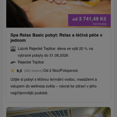
3 741,49
Kč
od
/noc/osoba
Spa Relax Basic pobyt: Relax a léčivá péče v
jednom
Lázně Rajecké Teplice: sleva ve výši 20 % na
vybrané pobyty do 31.08.2026
Rajecké Teplice
Od 2 Nocí
Polopenze
9,5
(422 recenzí)
Užijte si pobyt s léčivou termální vodou, masážemi a
vstupem do wellness světa – návrat ke zdraví v jeho
nejpříjemnější podobě.