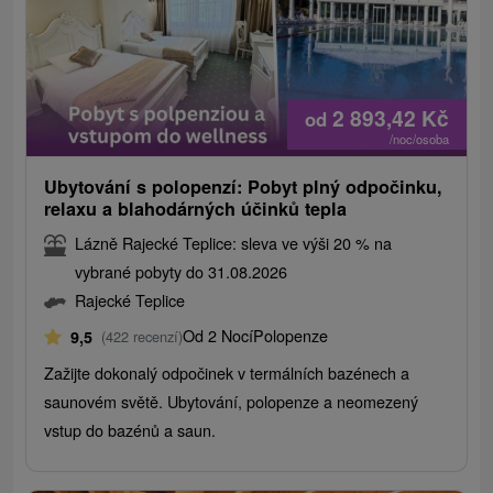
2 893,42
Kč
od
/noc/osoba
Ubytování s polopenzí: Pobyt plný odpočinku,
relaxu a blahodárných účinků tepla
Lázně Rajecké Teplice: sleva ve výši 20 % na
vybrané pobyty do 31.08.2026
Rajecké Teplice
Od 2 Nocí
Polopenze
9,5
(422 recenzí)
Zažijte dokonalý odpočinek v termálních bazénech a
saunovém světě. Ubytování, polopenze a neomezený
vstup do bazénů a saun.