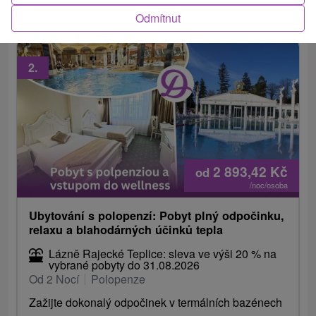
bazénů, Natural Spa,...
Odmítnut
2.
2 893,42
Kč
od
/noc/osoba
Ubytování s polopenzí: Pobyt plný odpočinku,
relaxu a blahodárných účinků tepla
Lázně Rajecké Teplice: sleva ve výši 20 % na
vybrané pobyty do 31.08.2026
Od 2 Nocí
Polopenze
Zažijte dokonalý odpočinek v termálních bazénech