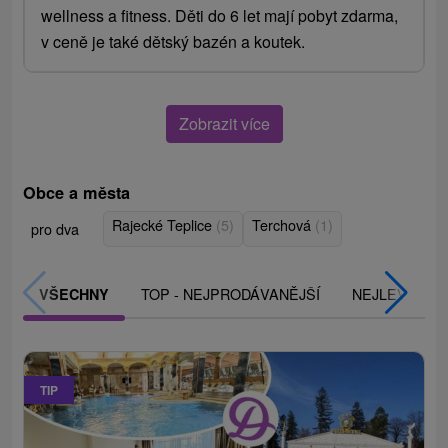
wellness a fitness. Děti do 6 let mají pobyt zdarma,
v ceně je také dětský bazén a koutek.
Zobrazit více
Obce a města
Rajecké Teplice
(5)
Terchová
(1)
pro dva
TOP - NEJPRODÁVANĚJŠÍ
NEJLEVNĚJŠ
VŠECHNY
TIP