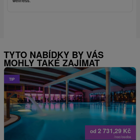
wellness.
TYTO NABÍDKY BY VÁS
MOHLY TAKÉ ZAJÍMAT
TIP
2 731,29
Kč
od
/noc/osoba