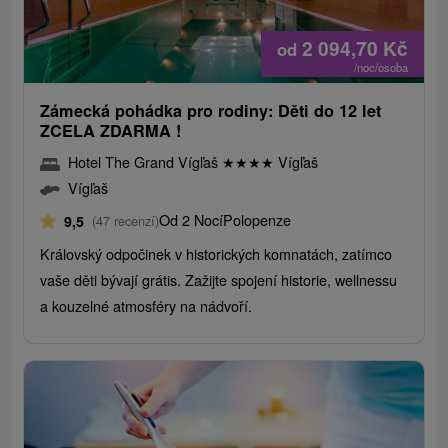
2 094,70
Kč
od
/noc/osoba
Zámecká pohádka pro rodiny: Děti do 12 let
ZCELA ZDARMA !
Hotel The Grand Vígľaš
★
★
★
★
Vígľaš
Vígľaš
Od 2 Nocí
Polopenze
9,5
(47 recenzí)
Královský odpočinek v historických komnatách, zatímco
vaše děti bývají grátis. Zažijte spojení historie, wellnessu
a kouzelné atmosféry na nádvoří.