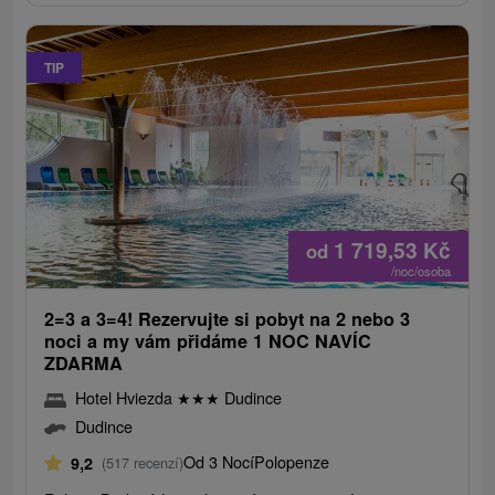
TIP
1 719,53
Kč
od
/noc/osoba
2=3 a 3=4! Rezervujte si pobyt na 2 nebo 3
noci a my vám přidáme 1 NOC NAVÍC
ZDARMA
Hotel Hviezda
★
★
★
Dudince
Dudince
Od 3 Nocí
Polopenze
9,2
(517 recenzí)