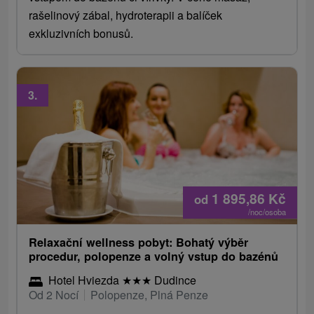
rašelinový zábal, hydroterapii a balíček
exkluzivních bonusů.
3.
1 895,86
Kč
od
/noc/osoba
Relaxační wellness pobyt: Bohatý výběr
procedur, polopenze a volný vstup do bazénů
Hotel Hviezda
★
★
★
Dudince
Od 2 Nocí
Polopenze, Plná Penze