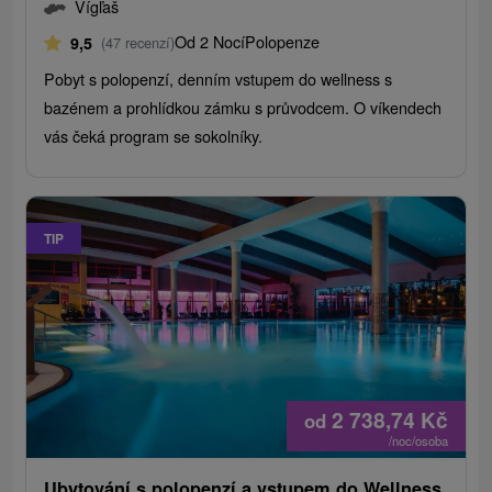
Vígľaš
Od 2 Nocí
Polopenze
9,5
(47 recenzí)
Pobyt s polopenzí, denním vstupem do wellness s
bazénem a prohlídkou zámku s průvodcem. O víkendech
vás čeká program se sokolníky.
TIP
2 738,74
Kč
od
/noc/osoba
Ubytování s polopenzí a vstupem do Wellness