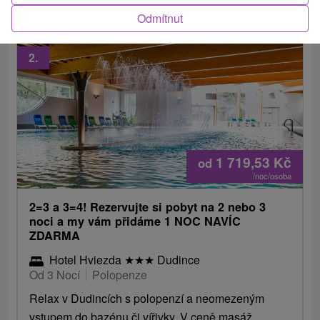
Odmítnut
2.
1 719,53
Kč
od
/noc/osoba
2=3 a 3=4! Rezervujte si pobyt na 2 nebo 3
noci a my vám přidáme 1 NOC NAVÍC
ZDARMA
Hotel Hviezda
★
★
★
Dudince
Od 3 Nocí
Polopenze
Relax v Dudincích s polopenzí a neomezeným
vstupem do bazénu či vířivky. V ceně masáž,