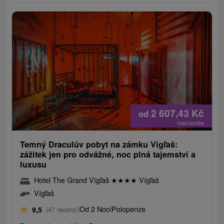
2 607,43
Kč
od
/noc/osoba
Temný Draculův pobyt na zámku Vígľaš:
zážitek jen pro odvážné, noc plná tajemství a
luxusu
Hotel The Grand Vígľaš
★
★
★
★
Vígľaš
Vígľaš
Od 2 Nocí
Polopenze
9,5
(47 recenzí)