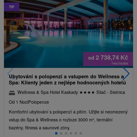
TIP
2 738,74
Kč
od
/noc/osoba
Ubytování s polopenzí a vstupem do Wellness a
Spa: Klienty jeden z nejlépe hodnocených hotelů
Wellness & Spa Hotel Kaskady
★
★
★
★
Sliač - Sielnica
Od 1 Noci
Polopenze
Komfortní ubytování s polopenzí a pitím. Užijte si neomezený
vstup do Spa & Wellness o rozloze 3000 m², termální
bazény, fitness a saunové zóny.