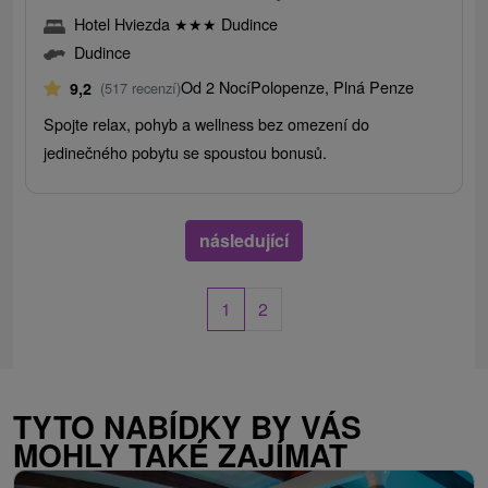
Hotel Hviezda
★
★
★
Dudince
Dudince
Od 2 Nocí
Polopenze, Plná Penze
9,2
(517 recenzí)
Spojte relax, pohyb a wellness bez omezení do
jedinečného pobytu se spoustou bonusů.
následující
1
2
TYTO NABÍDKY BY VÁS
MOHLY TAKÉ ZAJÍMAT