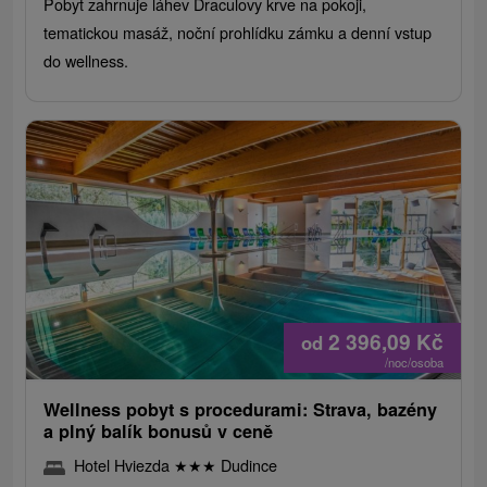
Pobyt zahrnuje láhev Draculovy krve na pokoji,
tematickou masáž, noční prohlídku zámku a denní vstup
do wellness.
2 396,09
Kč
od
/noc/osoba
Wellness pobyt s procedurami: Strava, bazény
a plný balík bonusů v ceně
Hotel Hviezda
★
★
★
Dudince