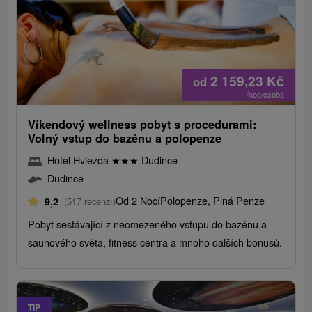
2 159,23
Kč
od
/noc/osoba
Víkendový wellness pobyt s procedurami:
Volný vstup do bazénu a polopenze
Hotel Hviezda
★
★
★
Dudince
Dudince
Od 2 Nocí
Polopenze, Plná Penze
9,2
(517 recenzí)
Pobyt sestávající z neomezeného vstupu do bazénu a
saunového světa, fitness centra a mnoho dalších bonusů.
TIP