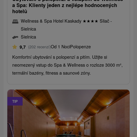
a Spa: Klienty jeden z nejlépe hodnocených
hotelů
Wellness & Spa Hotel Kaskady
★
★
★
★
Sliač -
Sielnica
Sielnica
Od 1 Noci
Polopenze
9,7
(202 recenzí)
Komfortní ubytování s polopenzí a pitím. Užijte si
neomezený vstup do Spa & Wellness o rozloze 3000 m²,
termální bazény, fitness a saunové zóny.
TIP