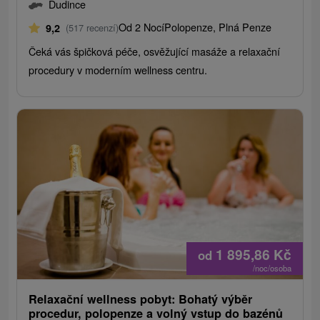
Dudince
Od 2 Nocí
Polopenze, Plná Penze
9,2
(517 recenzí)
Čeká vás špičková péče, osvěžující masáže a relaxační
procedury v moderním wellness centru.
1 895,86
Kč
od
/noc/osoba
Relaxační wellness pobyt: Bohatý výběr
procedur, polopenze a volný vstup do bazénů