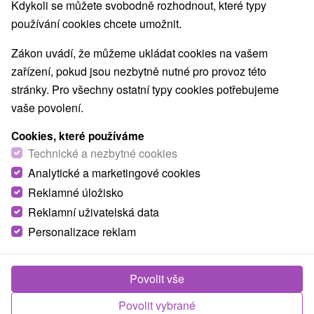
Nejprodávanější
Kdykoli se můžete svobodně rozhodnout, které typy
používání cookies chcete umožnit.
1.
Zákon uvádí, že můžeme ukládat cookies na vašem
zařízení, pokud jsou nezbytně nutné pro provoz této
stránky. Pro všechny ostatní typy cookies potřebujeme
vaše povolení.
Cookies, které používáme
2 159,23
Kč
od
Technické a nezbytné cookies
/noc/osoba
Analytické a marketingové cookies
Reklamné úložisko
Víkendový wellness pobyt s procedurami:
Volný vstup do bazénu a polopenze
Reklamní uživatelská data
Personalizace reklam
Hotel Hviezda
★
★
★
Dudince
Od 2 Nocí
Polopenze, Plná Penze
Pobyt sestávající z neomezeného vstupu do
Povolit vše
bazénu a saunového světa, fitness centra a mnoho
Povolit vybrané
dalších bonusů.