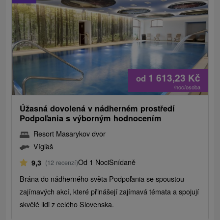
1 613,23
Kč
od
/noc/osoba
Úžasná dovolená v nádherném prostředí
Podpoľania s výborným hodnocením
Resort Masarykov dvor
Vígľaš
Od 1 Noci
Snídaně
9,3
(12 recenzí)
Brána do nádherného světa Podpoľania se spoustou
zajímavých akcí, které přinášejí zajímavá témata a spojují
skvělé lidi z celého Slovenska.