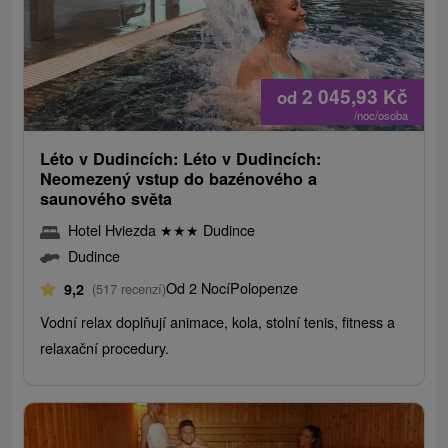
2 045,93
Kč
od
/noc/osoba
Léto v Dudincích: Léto v Dudincích:
Neomezený vstup do bazénového a
saunového světa
Hotel Hviezda
★
★
★
Dudince
Dudince
Od 2 Nocí
Polopenze
9,2
(517 recenzí)
Vodní relax doplňují animace, kola, stolní tenis, fitness a
relaxační procedury.