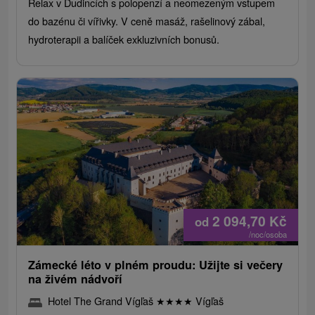
Relax v Dudincích s polopenzí a neomezeným vstupem
do bazénu či vířivky. V ceně masáž, rašelinový zábal,
hydroterapii a balíček exkluzivních bonusů.
2 094,70
Kč
od
/noc/osoba
Zámecké léto v plném proudu: Užijte si večery
na živém nádvoří
Hotel The Grand Vígľaš
★
★
★
★
Vígľaš