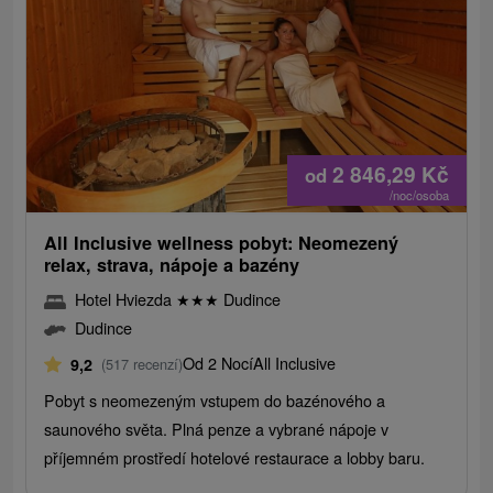
2 846,29
Kč
od
/noc/osoba
All Inclusive wellness pobyt: Neomezený
relax, strava, nápoje a bazény
Hotel Hviezda
★
★
★
Dudince
Dudince
Od 2 Nocí
All Inclusive
9,2
(517 recenzí)
Pobyt s neomezeným vstupem do bazénového a
saunového světa. Plná penze a vybrané nápoje v
příjemném prostředí hotelové restaurace a lobby baru.