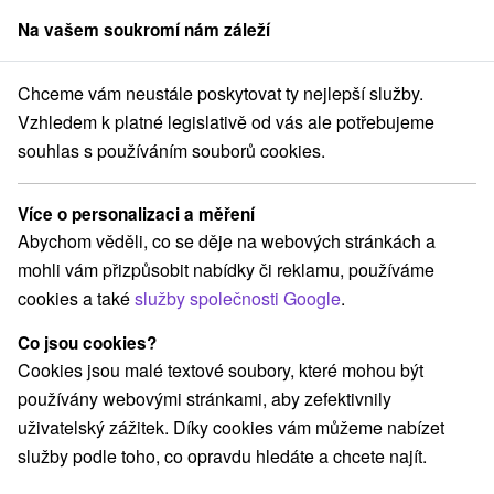
Na vašem soukromí nám záleží
člen skupiny
Sorger
Chceme vám neustále poskytovat ty nejlepší služby.
Pobyty na Slovensku
Víkendové pobyty
Podpoľanie
Vzhledem k platné legislativě od vás ale potřebujeme
souhlas s používáním souborů cookies.
Víkendové pobyty Podpoľanie
Více o personalizaci a měření
Kategorie
Abychom věděli, co se děje na webových stránkách a
mohli vám přizpůsobit nabídky či reklamu, používáme
Všechny kategorie
Pobyty v akci
(8)
cookies a také
služby společnosti Google
.
Wellness pobyty
Víkendové pobyty
(17)
(12)
Romantické pobyty
Pobyty pro seniory
(3)
(6)
Co jsou cookies?
Rodinné pobyty
(10)
Cookies jsou malé textové soubory, které mohou být
používány webovými stránkami, aby zefektivnily
uživatelský zážitek. Díky cookies vám můžeme nabízet
Vyberte lokalitu nebo termín
služby podle toho, co opravdu hledáte a chcete najít.