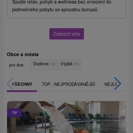
Spojte relax, pohyb a wellness bez omezení do
jedinečného pobytu se spoustou bonusů.
Zobrazit více
Obce a města
Dudince
(6)
Vígľaš
(5)
pro dva
TOP - NEJPRODÁVANĚJŠÍ
NEJLEVNĚJŠ
VŠECHNY
TIP